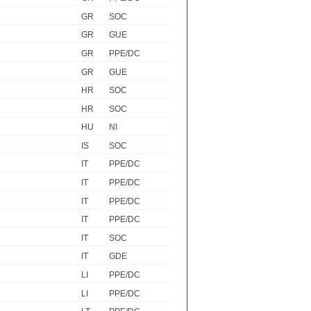
GR
SOC
GR
GUE
GR
PPE/DC
GR
GUE
HR
SOC
HR
SOC
HU
NI
IS
SOC
IT
PPE/DC
IT
PPE/DC
IT
PPE/DC
IT
PPE/DC
IT
SOC
IT
GDE
LI
PPE/DC
LI
PPE/DC