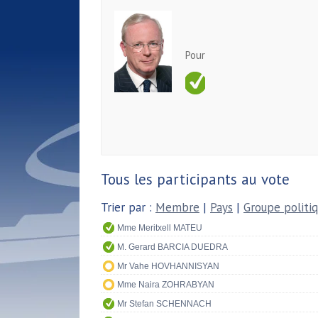
Pour
Tous les participants au vote
Trier par :
Membre
|
Pays
|
Groupe politi
Mme Meritxell MATEU
M. Gerard BARCIA DUEDRA
Mr Vahe HOVHANNISYAN
Mme Naira ZOHRABYAN
Mr Stefan SCHENNACH