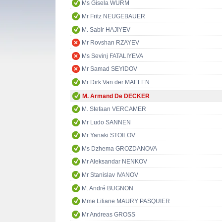
Ms Gisela WURM
Mr Fritz NEUGEBAUER
M. Sabir HAJIYEV
Mr Rovshan RZAYEV
Ms Sevinj FATALIYEVA
Mr Samad SEYIDOV
Mr Dirk Van der MAELEN
M. Armand De DECKER
M. Stefaan VERCAMER
Mr Ludo SANNEN
Mr Yanaki STOILOV
Ms Dzhema GROZDANOVA
Mr Aleksandar NENKOV
Mr Stanislav IVANOV
M. André BUGNON
Mme Liliane MAURY PASQUIER
Mr Andreas GROSS