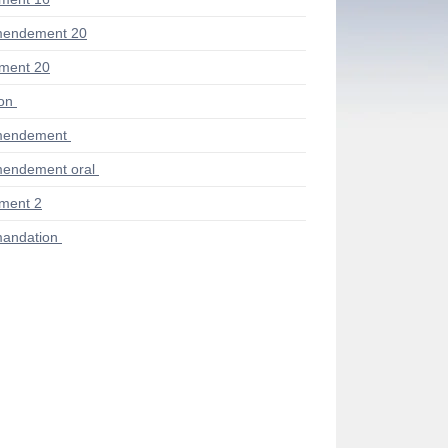
mendement 20
ment 20
ion
mendement
endement oral
ment 2
andation