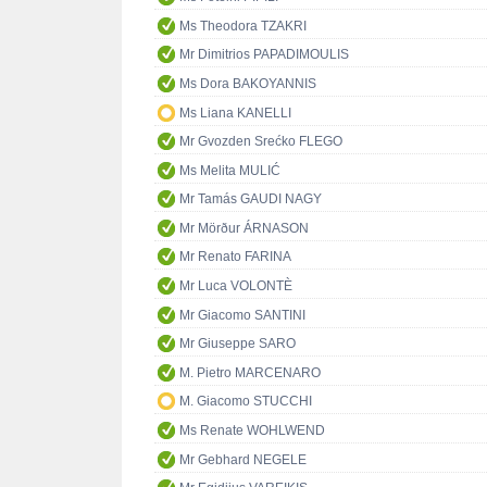
Ms Theodora TZAKRI
Mr Dimitrios PAPADIMOULIS
Ms Dora BAKOYANNIS
Ms Liana KANELLI
Mr Gvozden Srećko FLEGO
Ms Melita MULIĆ
Mr Tamás GAUDI NAGY
Mr Mörður ÁRNASON
Mr Renato FARINA
Mr Luca VOLONTÈ
Mr Giacomo SANTINI
Mr Giuseppe SARO
M. Pietro MARCENARO
M. Giacomo STUCCHI
Ms Renate WOHLWEND
Mr Gebhard NEGELE