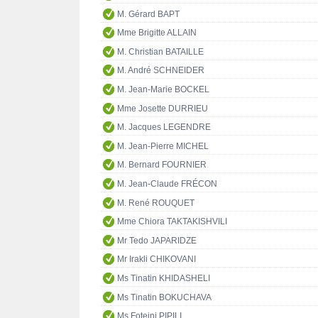
M. Gérard BAPT
Mme Brigitte ALLAIN
M. Christian BATAILLE
M. André SCHNEIDER
M. Jean-Marie BOCKEL
Mme Josette DURRIEU
M. Jacques LEGENDRE
M. Jean-Pierre MICHEL
M. Bernard FOURNIER
M. Jean-Claude FRÉCON
M. René ROUQUET
Mme Chiora TAKTAKISHVILI
Mr Tedo JAPARIDZE
Mr Irakli CHIKOVANI
Ms Tinatin KHIDASHELI
Ms Tinatin BOKUCHAVA
Ms Foteini PIPILI