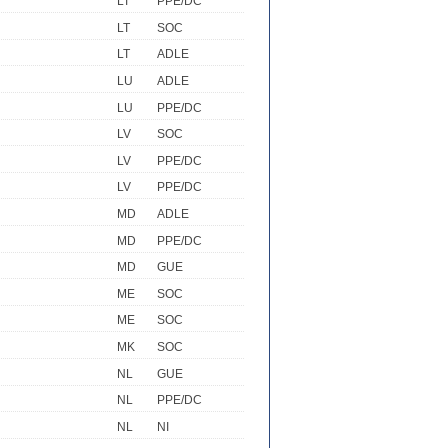
LT
PPE/DC
LT
SOC
LT
ADLE
LU
ADLE
LU
PPE/DC
LV
SOC
LV
PPE/DC
LV
PPE/DC
MD
ADLE
MD
PPE/DC
MD
GUE
ME
SOC
ME
SOC
MK
SOC
NL
GUE
NL
PPE/DC
NL
NI