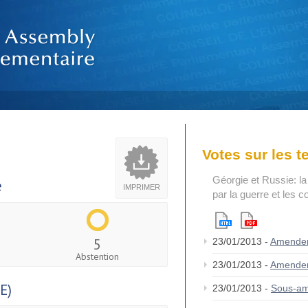
Votes sur les 
Géorgie et Russie: la
e
IMPRIMER
par la guerre et les c
5
23/01/2013 -
Amende
Abstention
23/01/2013 -
Amende
E)
23/01/2013 -
Sous-a