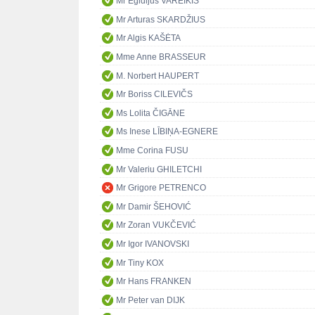
Mr Egidijus VAREIKIS
Mr Arturas SKARDŽIUS
Mr Algis KAŠĖTA
Mme Anne BRASSEUR
M. Norbert HAUPERT
Mr Boriss CILEVIČS
Ms Lolita ČIGĀNE
Ms Inese LĪBIŅA-EGNERE
Mme Corina FUSU
Mr Valeriu GHILETCHI
Mr Grigore PETRENCO
Mr Damir ŠEHOVIĆ
Mr Zoran VUKČEVIĆ
Mr Igor IVANOVSKI
Mr Tiny KOX
Mr Hans FRANKEN
Mr Peter van DIJK