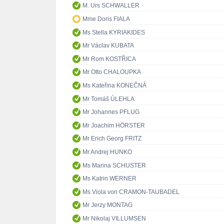
M. Urs SCHWALLER
Mme Doris FIALA
Ms Stella KYRIAKIDES
Mr Václav KUBATA
Mr Rom KOSTŘICA
Mr Otto CHALOUPKA
Ms Kateřina KONEČNÁ
Mr Tomáš ÚLEHLA
Mr Johannes PFLUG
Mr Joachim HÖRSTER
Mr Erich Georg FRITZ
Mr Andrej HUNKO
Ms Marina SCHUSTER
Ms Katrin WERNER
Ms Viola von CRAMON-TAUBADEL
Mr Jerzy MONTAG
Mr Nikolaj VILLUMSEN