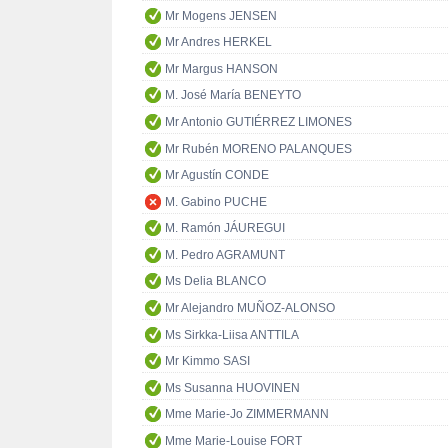
Mr Mogens JENSEN
Mr Andres HERKEL
Mr Margus HANSON
M. José María BENEYTO
Mr Antonio GUTIÉRREZ LIMONES
Mr Rubén MORENO PALANQUES
Mr Agustín CONDE
M. Gabino PUCHE
M. Ramón JÁUREGUI
M. Pedro AGRAMUNT
Ms Delia BLANCO
Mr Alejandro MUÑOZ-ALONSO
Ms Sirkka-Liisa ANTTILA
Mr Kimmo SASI
Ms Susanna HUOVINEN
Mme Marie-Jo ZIMMERMANN
Mme Marie-Louise FORT