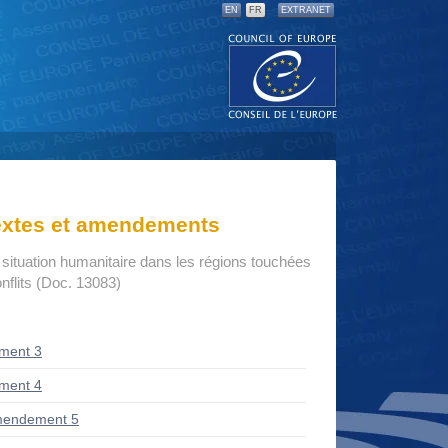
EN
FR
EXTRANET
textes et amendements
 situation humanitaire dans les régions touchées
onflits (Doc. 13083)
ment 3
ment 4
mendement 5