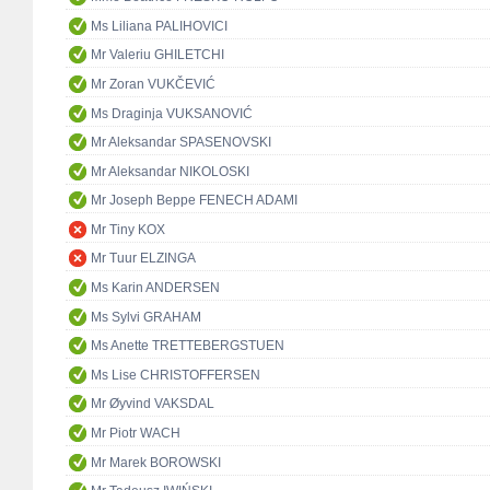
Ms Liliana PALIHOVICI
Mr Valeriu GHILETCHI
Mr Zoran VUKČEVIĆ
Ms Draginja VUKSANOVIĆ
Mr Aleksandar SPASENOVSKI
Mr Aleksandar NIKOLOSKI
Mr Joseph Beppe FENECH ADAMI
Mr Tiny KOX
Mr Tuur ELZINGA
Ms Karin ANDERSEN
Ms Sylvi GRAHAM
Ms Anette TRETTEBERGSTUEN
Ms Lise CHRISTOFFERSEN
Mr Øyvind VAKSDAL
Mr Piotr WACH
Mr Marek BOROWSKI