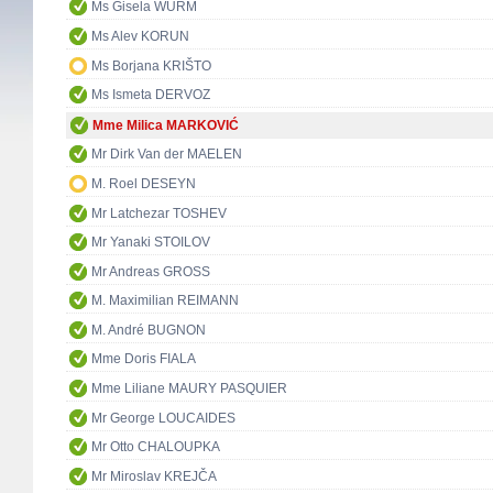
Ms Gisela WURM
Ms Alev KORUN
Ms Borjana KRIŠTO
Ms Ismeta DERVOZ
Mme Milica MARKOVIĆ
Mr Dirk Van der MAELEN
M. Roel DESEYN
Mr Latchezar TOSHEV
Mr Yanaki STOILOV
Mr Andreas GROSS
M. Maximilian REIMANN
M. André BUGNON
Mme Doris FIALA
Mme Liliane MAURY PASQUIER
Mr George LOUCAIDES
Mr Otto CHALOUPKA
Mr Miroslav KREJČA