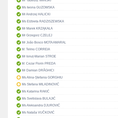
Mr Tadeusz IWIŃSKI
Ms Iwona GUZOWSKA
Mr Andrzej HALICKI
Ms Elżbieta RADZISZEWSKA
Mr Marek KRZĄKAŁA
Mr Grzegorz CZELEJ
Mr João Bosco MOTA AMARAL
M. Telmo CORREIA
Mr Ionuț-Marian STROE
M. Cezar Florin PREDA
Mr Damian DRĂGHICI
Ms Alina-Ștefania GORGHIU
Ms Stefana MILADINOVIĆ
Ms Katarina RAKIĆ
Ms Svetislava BULAJIĆ
Ms Aleksandra DJUROVIĆ
Ms Nataša VUČKOVIĆ