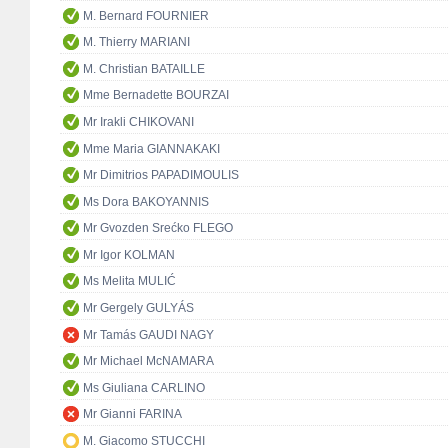
M. Bernard FOURNIER
M. Thierry MARIANI
M. Christian BATAILLE
Mme Bernadette BOURZAI
Mr Irakli CHIKOVANI
Mme Maria GIANNAKAKI
Mr Dimitrios PAPADIMOULIS
Ms Dora BAKOYANNIS
Mr Gvozden Srećko FLEGO
Mr Igor KOLMAN
Ms Melita MULIĆ
Mr Gergely GULYÁS
Mr Tamás GAUDI NAGY
Mr Michael McNAMARA
Ms Giuliana CARLINO
Mr Gianni FARINA
M. Giacomo STUCCHI