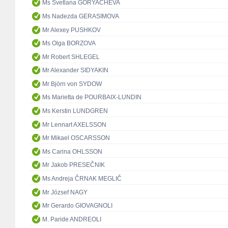
Ms Svetlana GORYACHEVA
Ms Nadezda GERASIMOVA
Mr Alexey PUSHKOV
Ms Olga BORZOVA
Mr Robert SHLEGEL
Mr Alexander SIDYAKIN
Mr Björn von SYDOW
Ms Marietta de POURBAIX-LUNDIN
Ms Kerstin LUNDGREN
Mr Lennart AXELSSON
Mr Mikael OSCARSSON
Ms Carina OHLSSON
Mr Jakob PRESEČNIK
Ms Andreja ČRNAK MEGLIČ
Mr József NAGY
Mr Gerardo GIOVAGNOLI
M. Paride ANDREOLI