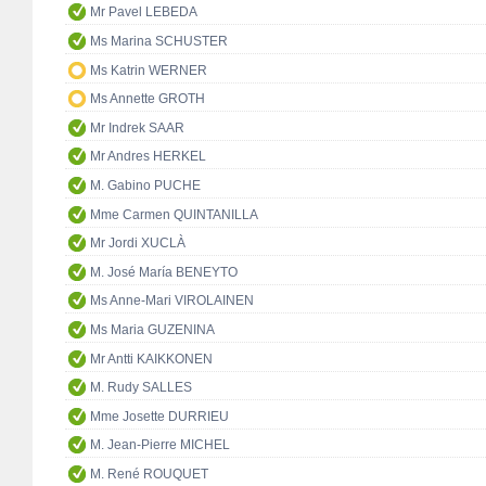
Mr Pavel LEBEDA
Ms Marina SCHUSTER
Ms Katrin WERNER
Ms Annette GROTH
Mr Indrek SAAR
Mr Andres HERKEL
M. Gabino PUCHE
Mme Carmen QUINTANILLA
Mr Jordi XUCLÀ
M. José María BENEYTO
Ms Anne-Mari VIROLAINEN
Ms Maria GUZENINA
Mr Antti KAIKKONEN
M. Rudy SALLES
Mme Josette DURRIEU
M. Jean-Pierre MICHEL
M. René ROUQUET