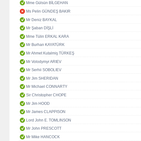
Mme Gülsün BİLGEHAN
Ms Pelin GÜNDEŞ BAKIR
Mr Deniz BAYKAL
Mr Şaban DİŞLİ
Mme Tülin ERKAL KARA
Mr Burhan KAYATÜRK
Mr Ahmet Kutalmiş TÜRKEŞ
Mr Volodymyr ARIEV
Mr Serhii SOBOLIEV
Mr Jim SHERIDAN
Mr Michael CONNARTY
Sir Christopher CHOPE
Mr Jim HOOD
Mr James CLAPPISON
Lord John E. TOMLINSON
Mr John PRESCOTT
Mr Mike HANCOCK