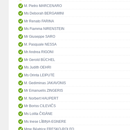
M. Pietro MARCENARO
Ms Deborah BERGAMINI
Mr Renato FARINA
Ms Fiamma NIRENSTEIN
Mr Giuseppe SARO
M. Pasquale NESSA
Mr Andrea RIGONI
Mr Gerold BÜCHEL
Ms Judith OEHRI
Ms Orinta LEIPUTĖ
M. Gediminas JAKAVONIS
Mr Emanuelis ZINGERIS
M. Norbert HAUPERT
Mr Boriss CILEVIČS
Ms Lolita ČIGĀNE
Ms Inese LĪBIŅA-EGNERE
Mme Béatrice FRESKO-ROLFO