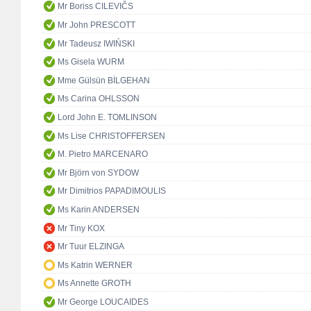
Mr Boriss CILEVIČS
Mr John PRESCOTT
Mr Tadeusz IWIŃSKI
Ms Gisela WURM
Mme Gülsün BİLGEHAN
Ms Carina OHLSSON
Lord John E. TOMLINSON
Ms Lise CHRISTOFFERSEN
M. Pietro MARCENARO
Mr Björn von SYDOW
Mr Dimitrios PAPADIMOULIS
Ms Karin ANDERSEN
Mr Tiny KOX
Mr Tuur ELZINGA
Ms Katrin WERNER
Ms Annette GROTH
Mr George LOUCAIDES