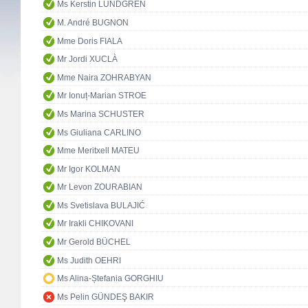
Ms Kerstin LUNDGREN
M. André BUGNON
Mme Doris FIALA
Mr Jordi XUCLÀ
Mme Naira ZOHRABYAN
Mr Ionuț-Marian STROE
Ms Marina SCHUSTER
Ms Giuliana CARLINO
Mme Meritxell MATEU
Mr Igor KOLMAN
Mr Levon ZOURABIAN
Ms Svetislava BULAJIĆ
Mr Irakli CHIKOVANI
Mr Gerold BÜCHEL
Ms Judith OEHRI
Ms Alina-Ștefania GORGHIU
Ms Pelin GÜNDEŞ BAKIR