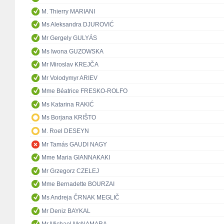
M. Thierry MARIANI
Ms Aleksandra DJUROVIĆ
Mr Gergely GULYÁS
Ms Iwona GUZOWSKA
Mr Miroslav KREJČA
Mr Volodymyr ARIEV
Mme Béatrice FRESKO-ROLFO
Ms Katarina RAKIĆ
Ms Borjana KRIŠTO
M. Roel DESEYN
Mr Tamás GAUDI NAGY
Mme Maria GIANNAKAKI
Mr Grzegorz CZELEJ
Mme Bernadette BOURZAI
Ms Andreja ČRNAK MEGLIČ
Mr Deniz BAYKAL