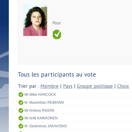
Pour
Tous les participants au vote
Trier par :
Membre
|
Pays
|
Groupe politique
|
Choix
Mr Mike HANCOCK
M. Maximilian REIMANN
Mr Andrea RIGONI
Mr Antti KAIKKONEN
M. Gediminas JAKAVONIS