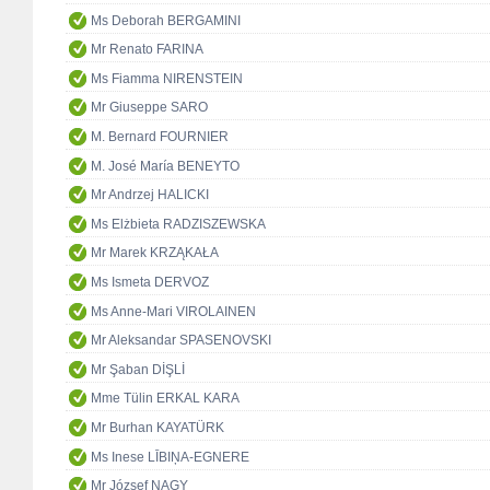
Ms Deborah BERGAMINI
Mr Renato FARINA
Ms Fiamma NIRENSTEIN
Mr Giuseppe SARO
M. Bernard FOURNIER
M. José María BENEYTO
Mr Andrzej HALICKI
Ms Elżbieta RADZISZEWSKA
Mr Marek KRZĄKAŁA
Ms Ismeta DERVOZ
Ms Anne-Mari VIROLAINEN
Mr Aleksandar SPASENOVSKI
Mr Şaban DİŞLİ
Mme Tülin ERKAL KARA
Mr Burhan KAYATÜRK
Ms Inese LĪBIŅA-EGNERE
Mr József NAGY