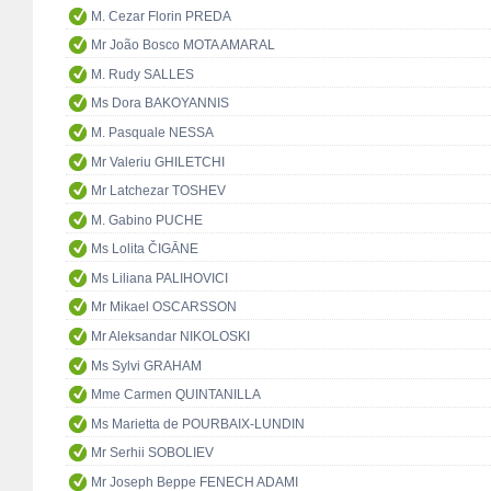
M. Cezar Florin PREDA
Mr João Bosco MOTA AMARAL
M. Rudy SALLES
Ms Dora BAKOYANNIS
M. Pasquale NESSA
Mr Valeriu GHILETCHI
Mr Latchezar TOSHEV
M. Gabino PUCHE
Ms Lolita ČIGĀNE
Ms Liliana PALIHOVICI
Mr Mikael OSCARSSON
Mr Aleksandar NIKOLOSKI
Ms Sylvi GRAHAM
Mme Carmen QUINTANILLA
Ms Marietta de POURBAIX-LUNDIN
Mr Serhii SOBOLIEV
Mr Joseph Beppe FENECH ADAMI