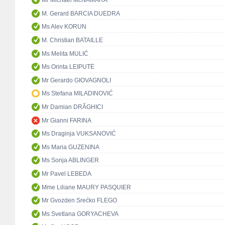
Mr Michael McNAMARA
M. Gerard BARCIA DUEDRA
Ms Alev KORUN
M. Christian BATAILLE
Ms Melita MULIĆ
Ms Orinta LEIPUTĖ
Mr Gerardo GIOVAGNOLI
Ms Stefana MILADINOVIĆ
Mr Damian DRĂGHICI
Mr Gianni FARINA
Ms Draginja VUKSANOVIĆ
Ms Maria GUZENINA
Ms Sonja ABLINGER
Mr Pavel LEBEDA
Mme Liliane MAURY PASQUIER
Mr Gvozden Srećko FLEGO
Ms Svetlana GORYACHEVA