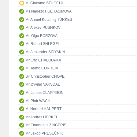
M. Giacomo STUCCHI
Ms Nadezda GERASIMOVA
Mr Ahmet Kutalmiş TÜRKEŞ
Mr Alexey PUSHKOV
Ms Olga BORZOVA
Mr Robert SHLEGEL
Mr Alexander SIDYAKIN
Mr Otto CHALOUPKA
M. Telmo CORREIA
Sir Christopher CHOPE
Mr Øyvind VAKSDAL
Mr James CLAPPISON
Mr Piotr WACH
M. Norbert HAUPERT
Mr Andres HERKEL
Mr Emanuelis ZINGERIS
Mr Jakob PRESEČNIK