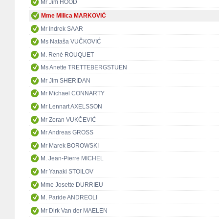
Mr Jim HOOD
Mme Milica MARKOVIĆ
Mr Indrek SAAR
Ms Nataša VUČKOVIĆ
M. René ROUQUET
Ms Anette TRETTEBERGSTUEN
Mr Jim SHERIDAN
Mr Michael CONNARTY
Mr Lennart AXELSSON
Mr Zoran VUKČEVIĆ
Mr Andreas GROSS
Mr Marek BOROWSKI
M. Jean-Pierre MICHEL
Mr Yanaki STOILOV
Mme Josette DURRIEU
M. Paride ANDREOLI
Mr Dirk Van der MAELEN