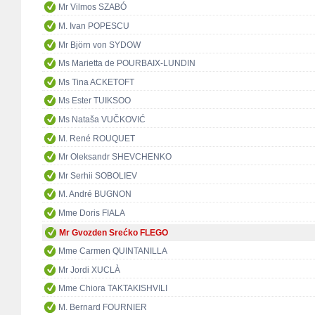
Mr Vilmos SZABÓ
M. Ivan POPESCU
Mr Björn von SYDOW
Ms Marietta de POURBAIX-LUNDIN
Ms Tina ACKETOFT
Ms Ester TUIKSOO
Ms Nataša VUČKOVIĆ
M. René ROUQUET
Mr Oleksandr SHEVCHENKO
Mr Serhii SOBOLIEV
M. André BUGNON
Mme Doris FIALA
Mr Gvozden Srećko FLEGO
Mme Carmen QUINTANILLA
Mr Jordi XUCLÀ
Mme Chiora TAKTAKISHVILI
M. Bernard FOURNIER