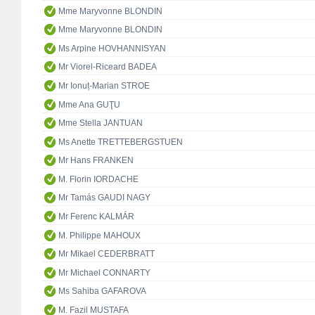
Mme Maryvonne BLONDIN
Mme Maryvonne BLONDIN
Ms Arpine HOVHANNISYAN
Mr Viorel-Riceard BADEA
Mr Ionuț-Marian STROE
Mme Ana GUŢU
Mme Stella JANTUAN
Ms Anette TRETTEBERGSTUEN
Mr Hans FRANKEN
M. Florin IORDACHE
Mr Tamás GAUDI NAGY
Mr Ferenc KALMÁR
M. Philippe MAHOUX
Mr Mikael CEDERBRATT
Mr Michael CONNARTY
Ms Sahiba GAFAROVA
M. Fazil MUSTAFA