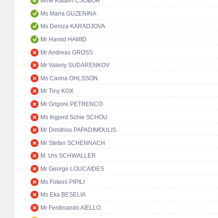
Mme Katalin CSÖBÖR
Ms Maria GUZENINA
Ms Deniza KARADJOVA
Mr Hamid HAMID
Mr Andreas GROSS
Mr Valeriy SUDARENKOV
Ms Carina OHLSSON
Mr Tiny KOX
Mr Grigore PETRENCO
Ms Ingjerd Schie SCHOU
Mr Dimitrios PAPADIMOULIS
Mr Stefan SCHENNACH
M. Urs SCHWALLER
Mr George LOUCAIDES
Ms Foteini PIPILI
Ms Eka BESELIA
Mr Ferdinando AIELLO