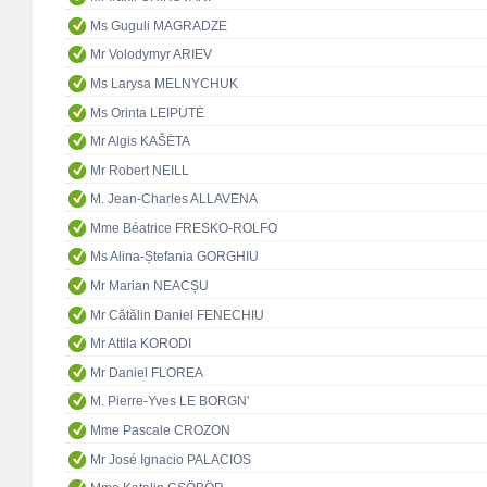
Ms Guguli MAGRADZE
Mr Volodymyr ARIEV
Ms Larysa MELNYCHUK
Ms Orinta LEIPUTĖ
Mr Algis KAŠĖTA
Mr Robert NEILL
M. Jean-Charles ALLAVENA
Mme Béatrice FRESKO-ROLFO
Ms Alina-Ștefania GORGHIU
Mr Marian NEACȘU
Mr Cătălin Daniel FENECHIU
Mr Attila KORODI
Mr Daniel FLOREA
M. Pierre-Yves LE BORGN'
Mme Pascale CROZON
Mr José Ignacio PALACIOS