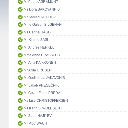
M. Pedro AGRAMUNT
Ms Dora BAKOYANNIS
Mr Samad SEYIDOV
Mme Gülsün BİLGEHAN
Ms Carina HÄGG
Mr Kimmo SASI
Mr Andres HERKEL
Mme Anne BRASSEUR
Mr Antti KAIKKONEN
Mr Attila GRUBER
M. Gediminas JAKAVONIS
Mr Jakob PRESEČNIK
M. Cezar Florin PREDA
Ms Lise CHRISTOFFERSEN
Ms Karin S. WOLDSETH
M. Sabir HAJIYEV
Mr Piotr WACH