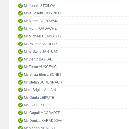
Mr Yanaki STOILOV
Mme Josette DURRIEU
Mr Marek BOROWSKI
M. Florin IORDACHE
Mr Michael CONNARTY
M. Philippe MAHOUX
Mme Stella JANTUAN
Mr Deniz BAYKAL
Mr Zoran VUKČEVIĆ
Ms Sílvia Eloïsa BONET
Mr Stefan SCHENNACH
Mme Brigitte ALLAIN
Ms Orinta LEIPUTĖ
Ms Eka BESELIA
Ms Guguli MAGRADZE
Ms Deniza KARADJOVA
Mr Marian NEACȘU