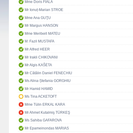
Mme Doris FIALA
Mr Ionuț-Marian STROE
Mme Ana GUŢU
Mr Margus HANSON
Mme Meritxell MATEU
M. Fazil MUSTAFA
Mr Alfred HEER
Mr Irakli CHIKOVANI
Mr Algis KAŠĖTA
Mr Cătălin Daniel FENECHIU
Ms Alina-Ștefania GORGHIU
Mr Hamid HAMID
Ms Tina ACKETOFT
Mme Tülin ERKAL KARA
Mr Ahmet Kutalmiş TÜRKEŞ
Ms Sahiba GAFAROVA
Mr Epameinondas MARIAS