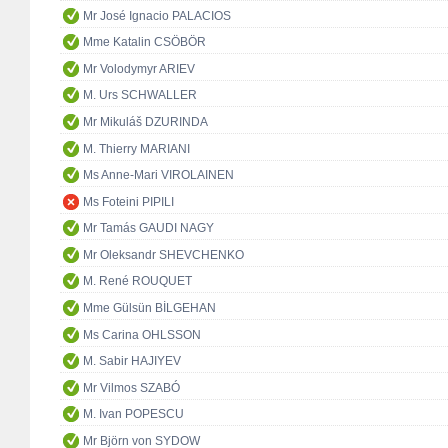
Mr José Ignacio PALACIOS
Mme Katalin CSÖBÖR
Mr Volodymyr ARIEV
M. Urs SCHWALLER
Mr Mikuláš DZURINDA
M. Thierry MARIANI
Ms Anne-Mari VIROLAINEN
Ms Foteini PIPILI
Mr Tamás GAUDI NAGY
Mr Oleksandr SHEVCHENKO
M. René ROUQUET
Mme Gülsün BİLGEHAN
Ms Carina OHLSSON
M. Sabir HAJIYEV
Mr Vilmos SZABÓ
M. Ivan POPESCU
Mr Björn von SYDOW