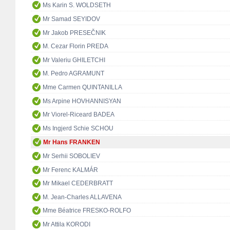
Ms Karin S. WOLDSETH
Mr Samad SEYIDOV
Mr Jakob PRESEČNIK
M. Cezar Florin PREDA
Mr Valeriu GHILETCHI
M. Pedro AGRAMUNT
Mme Carmen QUINTANILLA
Ms Arpine HOVHANNISYAN
Mr Viorel-Riceard BADEA
Ms Ingjerd Schie SCHOU
Mr Hans FRANKEN
Mr Serhii SOBOLIEV
Mr Ferenc KALMÁR
Mr Mikael CEDERBRATT
M. Jean-Charles ALLAVENA
Mme Béatrice FRESKO-ROLFO
Mr Attila KORODI