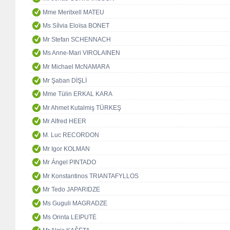
Mme Meritxell MATEU
Ms Sílvia Eloïsa BONET
Mr Stefan SCHENNACH
Ms Anne-Mari VIROLAINEN
Mr Michael McNAMARA
Mr Şaban DİŞLİ
Mme Tülin ERKAL KARA
Mr Ahmet Kutalmiş TÜRKEŞ
Mr Alfred HEER
M. Luc RECORDON
Mr Igor KOLMAN
Mr Ángel PINTADO
Mr Konstantinos TRIANTAFYLLOS
Mr Tedo JAPARIDZE
Ms Guguli MAGRADZE
Ms Orinta LEIPUTĖ