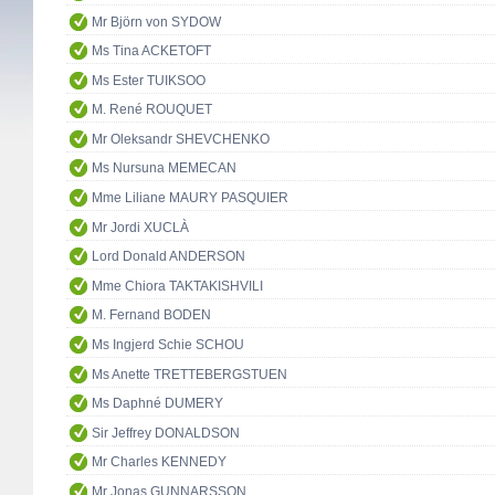
Mr Björn von SYDOW
Ms Tina ACKETOFT
Ms Ester TUIKSOO
M. René ROUQUET
Mr Oleksandr SHEVCHENKO
Ms Nursuna MEMECAN
Mme Liliane MAURY PASQUIER
Mr Jordi XUCLÀ
Lord Donald ANDERSON
Mme Chiora TAKTAKISHVILI
M. Fernand BODEN
Ms Ingjerd Schie SCHOU
Ms Anette TRETTEBERGSTUEN
Ms Daphné DUMERY
Sir Jeffrey DONALDSON
Mr Charles KENNEDY
Mr Jonas GUNNARSSON