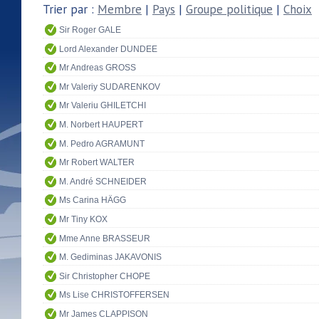
Trier par :
Membre
|
Pays
|
Groupe politique
|
Choix
Sir Roger GALE
Lord Alexander DUNDEE
Mr Andreas GROSS
Mr Valeriy SUDARENKOV
Mr Valeriu GHILETCHI
M. Norbert HAUPERT
M. Pedro AGRAMUNT
Mr Robert WALTER
M. André SCHNEIDER
Ms Carina HÄGG
Mr Tiny KOX
Mme Anne BRASSEUR
M. Gediminas JAKAVONIS
Sir Christopher CHOPE
Ms Lise CHRISTOFFERSEN
Mr James CLAPPISON