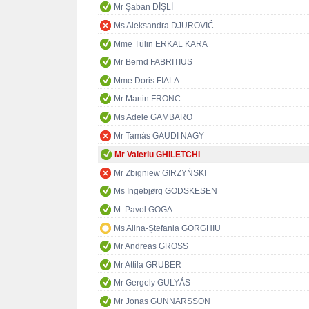
Mr Şaban DİŞLİ
Ms Aleksandra DJUROVIĆ
Mme Tülin ERKAL KARA
Mr Bernd FABRITIUS
Mme Doris FIALA
Mr Martin FRONC
Ms Adele GAMBARO
Mr Tamás GAUDI NAGY
Mr Valeriu GHILETCHI
Mr Zbigniew GIRZYŃSKI
Ms Ingebjørg GODSKESEN
M. Pavol GOGA
Ms Alina-Ștefania GORGHIU
Mr Andreas GROSS
Mr Attila GRUBER
Mr Gergely GULYÁS
Mr Jonas GUNNARSSON