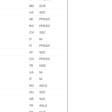
MD
GUE
UA
SOC
SE
PPE/DC
RO
PPE/DC
CH
SOC
IT
NI
FI
PPE/DC
AT
SOC
CH
PPE/DC
TR
GDE
UA
NI
IT
NI
RO
ADLE
HU
SOC
GR
SOC
TR
ADLE