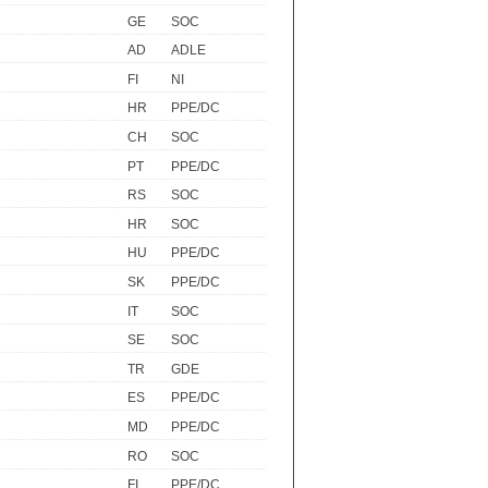
GE
SOC
AD
ADLE
FI
NI
HR
PPE/DC
CH
SOC
PT
PPE/DC
RS
SOC
HR
SOC
HU
PPE/DC
SK
PPE/DC
IT
SOC
SE
SOC
TR
GDE
ES
PPE/DC
MD
PPE/DC
RO
SOC
FI
PPE/DC