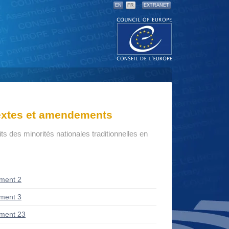
EN
FR
EXTRANET
textes et amendements
oits des minorités nationales traditionnelles en
ment 2
ment 3
ment 23