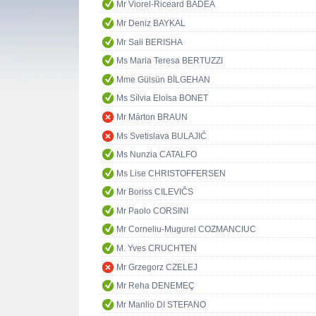
Mr Viorel-Riceard BADEA
Mr Deniz BAYKAL
Mr Sali BERISHA
Ms Maria Teresa BERTUZZI
Mme Gülsün BİLGEHAN
Ms Sílvia Eloïsa BONET
Mr Márton BRAUN
Ms Svetislava BULAJIĆ
Ms Nunzia CATALFO
Ms Lise CHRISTOFFERSEN
Mr Boriss CILEVIČS
Mr Paolo CORSINI
Mr Corneliu-Mugurel COZMANCIUC
M. Yves CRUCHTEN
Mr Grzegorz CZELEJ
Mr Reha DENEMEÇ
Mr Manlio DI STEFANO