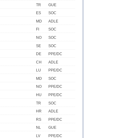
TR
GUE
ES
SOC
MD
ADLE
FI
SOC
NO
SOC
SE
SOC
DE
PPE/DC
CH
ADLE
LU
PPE/DC
MD
SOC
NO
PPE/DC
HU
PPE/DC
TR
SOC
HR
ADLE
RS
PPE/DC
NL
GUE
LV
PPE/DC