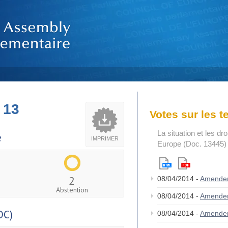
 13
Votes sur les 
La situation et les dr
e
IMPRIMER
Europe (Doc. 13445)
2
08/04/2014 -
Amende
Abstention
08/04/2014 -
Amende
DC)
08/04/2014 -
Amende