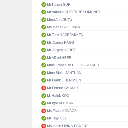
Mr Nazmi GÜR
Mr Antonio GUTIÉRREZ LIMONES
Mme Ana GUŢU
Ms Maria GUZENINA
Mr Tore HAGEBAKKEN
Ms Carina HÄGG
Mr Jürgen HARDT
Mr Alfred HEER
Mme Françoise HETTO-GAASCH
Mme Stella JANTUAN
Mr Frank J. JENSSEN
Mr Ferenc KALMÁR
M. Haluk KOÇ
Mr Igor KOLMAN
Ms Elvira KOVÁCS
Mr Tiny KOX
Ms Inese LĪBIŅA-EGNERE