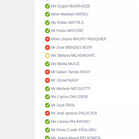
Ms Guguli MAGRADZE
Mme Meritxell MATEU
Ms Pirkko MATTILA
Mr Frano MATUŠIĆ
Mme Liliane MAURY PASQUIER
Mr José MENDES BOTA
Ms Stefana MILADINOVIĆ
Ms Melita MULIĆ
Mr Gábor Tamás NAGY
Mr József NAGY
Mr Michele NICOLETTI
Ms Carina OHLSSON
Mr Suat ÖNAL
Mr José Ignacio PALACIOS
Ms Liliana PALIHOVICI
Mr Florin Costin PÂSLARU
Ms Jaana Maarit PELKONEN