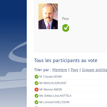
Pour
Tous les participants au vote
Trier par :
Membre
|
Pays
|
Groupe politi
M. Claude ADAM
Mr Miloš ALIGRUDIĆ
Mr Werner AMON
Ms Sirkka-Liisa ANTTILA
Mr Lennart AXELSSON