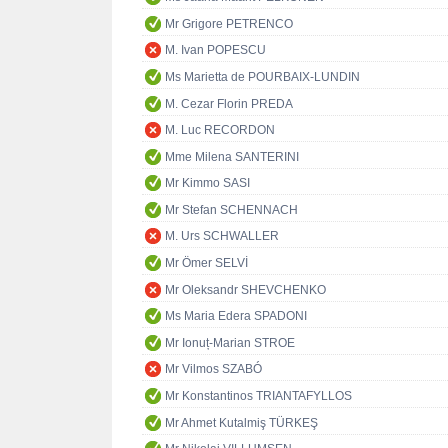
Mr Grigore PETRENCO
M. Ivan POPESCU
Ms Marietta de POURBAIX-LUNDIN
M. Cezar Florin PREDA
M. Luc RECORDON
Mme Milena SANTERINI
Mr Kimmo SASI
Mr Stefan SCHENNACH
M. Urs SCHWALLER
Mr Ömer SELVİ
Mr Oleksandr SHEVCHENKO
Ms Maria Edera SPADONI
Mr Ionuț-Marian STROE
Mr Vilmos SZABÓ
Mr Konstantinos TRIANTAFYLLOS
Mr Ahmet Kutalmiş TÜRKEŞ