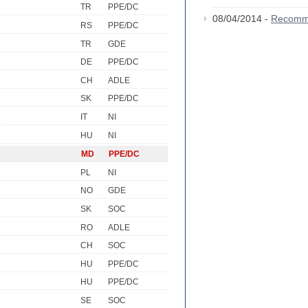
TR
PPE/DC
08/04/2014 -
Recomm
RS
PPE/DC
TR
GDE
DE
PPE/DC
CH
ADLE
SK
PPE/DC
IT
NI
HU
NI
MD
PPE/DC
PL
NI
NO
GDE
SK
SOC
RO
ADLE
CH
SOC
HU
PPE/DC
HU
PPE/DC
SE
SOC