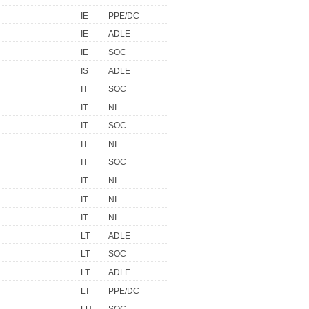
IE
PPE/DC
IE
ADLE
IE
SOC
IS
ADLE
IT
SOC
IT
NI
IT
SOC
IT
NI
IT
SOC
IT
NI
IT
NI
IT
NI
LT
ADLE
LT
SOC
LT
ADLE
LT
PPE/DC