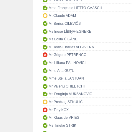
M. Yves CRUCHTEN
Mme Françoise HETTO-GAASCH
M. Claude ADAM
Mr Boriss CILEVIČS
Ms Inese LĪBIŅA-EGNERE
Ms Lolita ČIGĀNE
M. Jean-Charles ALLAVENA
Mr Grigore PETRENCO
Ms Liliana PALIHOVICI
Mme Ana GUŢU
Mme Stella JANTUAN
Mr Valeriu GHILETCHI
Ms Draginja VUKSANOVIĆ
Mr Predrag SEKULIĆ
Mr Tiny KOX
Mr Klaas de VRIES
Ms Tineke STRIK