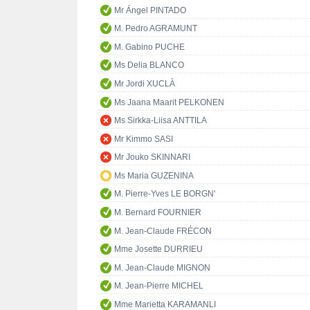
Mr Ángel PINTADO
M. Pedro AGRAMUNT
M. Gabino PUCHE
Ms Delia BLANCO
Mr Jordi XUCLÀ
Ms Jaana Maarit PELKONEN
Ms Sirkka-Liisa ANTTILA
Mr Kimmo SASI
Mr Jouko SKINNARI
Ms Maria GUZENINA
M. Pierre-Yves LE BORGN'
M. Bernard FOURNIER
M. Jean-Claude FRÉCON
Mme Josette DURRIEU
M. Jean-Claude MIGNON
M. Jean-Pierre MICHEL
Mme Marietta KARAMANLI