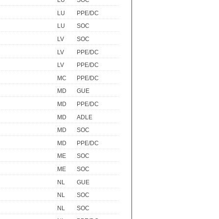
LU
SOC
LU
PPE/DC
LU
SOC
LV
SOC
LV
PPE/DC
LV
PPE/DC
MC
PPE/DC
MD
GUE
MD
PPE/DC
MD
ADLE
MD
SOC
MD
PPE/DC
ME
SOC
ME
SOC
NL
GUE
NL
SOC
NL
SOC