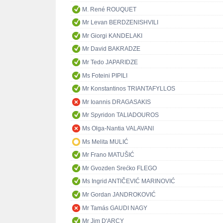
M. René ROUQUET
Mr Levan BERDZENISHVILI
Mr Giorgi KANDELAKI
Mr David BAKRADZE
Mr Tedo JAPARIDZE
Ms Foteini PIPILI
Mr Konstantinos TRIANTAFYLLOS
Mr Ioannis DRAGASAKIS
Mr Spyridon TALIADOUROS
Ms Olga-Nantia VALAVANI
Ms Melita MULIĆ
Mr Frano MATUŠIĆ
Mr Gvozden Srećko FLEGO
Ms Ingrid ANTIČEVIĆ MARINOVIĆ
Mr Gordan JANDROKOVIĆ
Mr Tamás GAUDI NAGY
Mr Jim D'ARCY