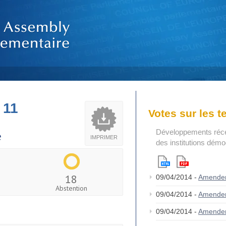
 11
Votes sur les 
Développements réce
e
IMPRIMER
des institutions dém
18
09/04/2014 -
Amende
Abstention
09/04/2014 -
Amende
09/04/2014 -
Amende