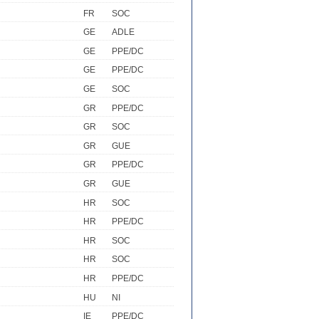
FR
SOC
GE
ADLE
GE
PPE/DC
GE
PPE/DC
GE
SOC
GR
PPE/DC
GR
SOC
GR
GUE
GR
PPE/DC
GR
GUE
HR
SOC
HR
PPE/DC
HR
SOC
HR
SOC
HR
PPE/DC
HU
NI
IE
PPE/DC