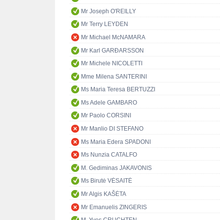
Mr Joseph O'REILLY
Mr Terry LEYDEN
Mr Michael McNAMARA
Mr Karl GARÐARSSON
Mr Michele NICOLETTI
Mme Milena SANTERINI
Ms Maria Teresa BERTUZZI
Ms Adele GAMBARO
Mr Paolo CORSINI
Mr Manlio DI STEFANO
Ms Maria Edera SPADONI
Ms Nunzia CATALFO
M. Gediminas JAKAVONIS
Ms Birutė VĖSAITĖ
Mr Algis KAŠĖTA
Mr Emanuelis ZINGERIS