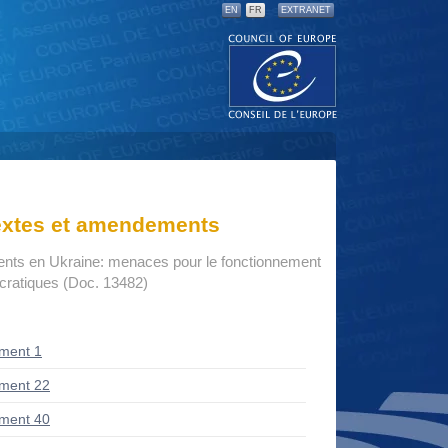
EN
FR
EXTRANET
textes et amendements
nts en Ukraine: menaces pour le fonctionnement
ocratiques (Doc. 13482)
ment 1
ment 22
ment 40