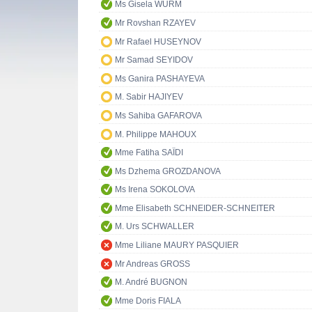
Ms Gisela WURM
Mr Rovshan RZAYEV
Mr Rafael HUSEYNOV
Mr Samad SEYIDOV
Ms Ganira PASHAYEVA
M. Sabir HAJIYEV
Ms Sahiba GAFAROVA
M. Philippe MAHOUX
Mme Fatiha SAÏDI
Ms Dzhema GROZDANOVA
Ms Irena SOKOLOVA
Mme Elisabeth SCHNEIDER-SCHNEITER
M. Urs SCHWALLER
Mme Liliane MAURY PASQUIER
Mr Andreas GROSS
M. André BUGNON
Mme Doris FIALA