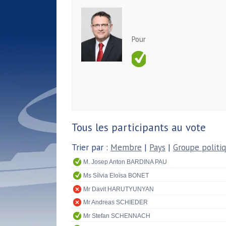
Pour
Tous les participants au vote
Trier par :
Membre
|
Pays
|
Groupe politi
M. Josep Anton BARDINA PAU
Ms Sílvia Eloïsa BONET
Mr Davit HARUTYUNYAN
Mr Andreas SCHIEDER
Mr Stefan SCHENNACH