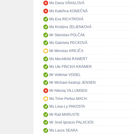
Ms Dana VÁHALOVÁ
Ms Kateřina KONEČNÁ
Ms Eva RICHTROVÁ
Ms Kristýna ZELIENKOVÁ
Mr Stanislav POLČÁK
Ms Gabriela PECKOVÁ
Mr Miroslav KREJČA
Ms Mechthild RAWERT
Ms Ute FINCKH-KRÄMER
Mr Volkmar VOGEL
Mr Michael Aastrup JENSEN
Mr Nikolaj VILLUMSEN
Ms Trine Pertou MACH
Ms Liisa-Ly PAKOSTA
Mr Rait MARUSTE
Mr José Ignacio PALACIOS
Ms Laura SEARA