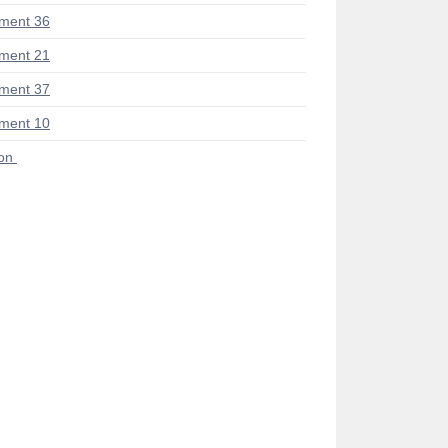
ment 36
ment 21
ment 37
ment 10
ion