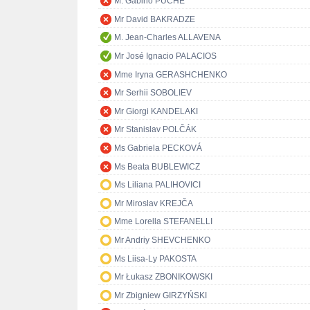
M. Gabino PUCHE
Mr David BAKRADZE
M. Jean-Charles ALLAVENA
Mr José Ignacio PALACIOS
Mme Iryna GERASHCHENKO
Mr Serhii SOBOLIEV
Mr Giorgi KANDELAKI
Mr Stanislav POLČÁK
Ms Gabriela PECKOVÁ
Ms Beata BUBLEWICZ
Ms Liliana PALIHOVICI
Mr Miroslav KREJČA
Mme Lorella STEFANELLI
Mr Andriy SHEVCHENKO
Ms Liisa-Ly PAKOSTA
Mr Łukasz ZBONIKOWSKI
Mr Zbigniew GIRZYŃSKI