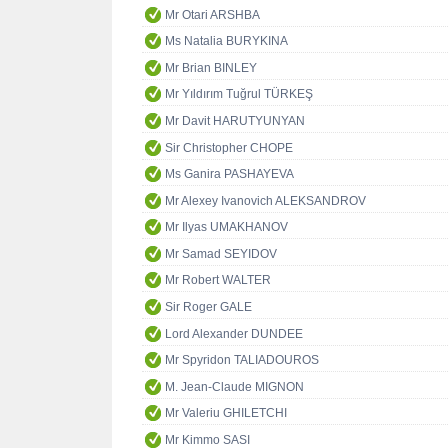
Mr Otari ARSHBA
Ms Natalia BURYKINA
Mr Brian BINLEY
Mr Yıldırım Tuğrul TÜRKEŞ
Mr Davit HARUTYUNYAN
Sir Christopher CHOPE
Ms Ganira PASHAYEVA
Mr Alexey Ivanovich ALEKSANDROV
Mr Ilyas UMAKHANOV
Mr Samad SEYIDOV
Mr Robert WALTER
Sir Roger GALE
Lord Alexander DUNDEE
Mr Spyridon TALIADOUROS
M. Jean-Claude MIGNON
Mr Valeriu GHILETCHI
Mr Kimmo SASI