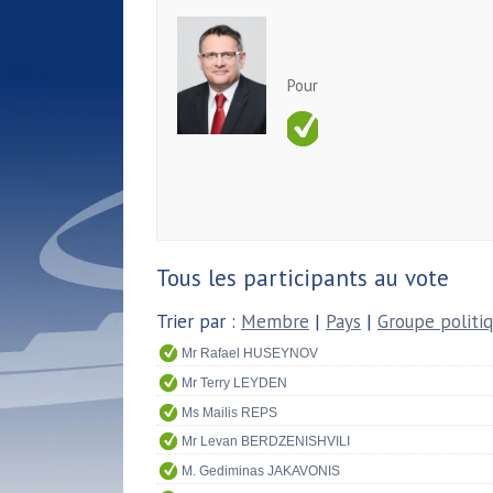
Pour
Tous les participants au vote
Trier par :
Membre
|
Pays
|
Groupe politi
Mr Rafael HUSEYNOV
Mr Terry LEYDEN
Ms Mailis REPS
Mr Levan BERDZENISHVILI
M. Gediminas JAKAVONIS