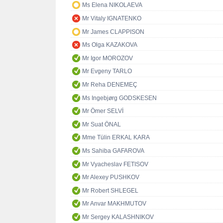
Ms Elena NIKOLAEVA
Mr Vitaly IGNATENKO
Mr James CLAPPISON
Ms Olga KAZAKOVA
Mr Igor MOROZOV
Mr Evgeny TARLO
Mr Reha DENEMEÇ
Ms Ingebjørg GODSKESEN
Mr Ömer SELVİ
Mr Suat ÖNAL
Mme Tülin ERKAL KARA
Ms Sahiba GAFAROVA
Mr Vyacheslav FETISOV
Mr Alexey PUSHKOV
Mr Robert SHLEGEL
Mr Anvar MAKHMUTOV
Mr Sergey KALASHNIKOV