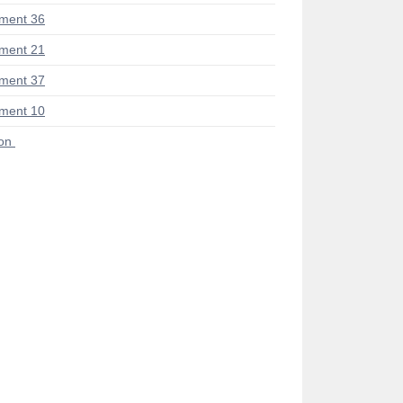
ment 36
ment 21
ment 37
ment 10
ion