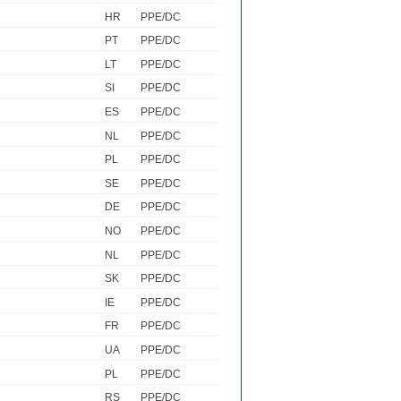
HR
PPE/DC
PT
PPE/DC
LT
PPE/DC
SI
PPE/DC
ES
PPE/DC
NL
PPE/DC
PL
PPE/DC
SE
PPE/DC
DE
PPE/DC
NO
PPE/DC
NL
PPE/DC
SK
PPE/DC
IE
PPE/DC
FR
PPE/DC
UA
PPE/DC
PL
PPE/DC
RS
PPE/DC