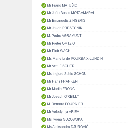
Mr Frano MATUŠIĆ
Mr João Bosco MOTA AMARAL
Mr Emanuelis ZINGERIS
Mr Jakob PRESEČNIK
M. Pedro AGRAMUNT
Mr Pieter OMTZIGT
Mr Piotr WACH
Ms Marietta de POURBAIX-LUNDIN
Mr Axel FISCHER
Ms Ingjerd Schie SCHOU
Mr Hans FRANKEN
Mr Martin FRONC
Mr Joseph O'REILLY
M. Bernard FOURNIER
Mr Volodymyr ARIEV
Ms Iwona GUZOWSKA
Ms Aleksandra DJUROVIĆ