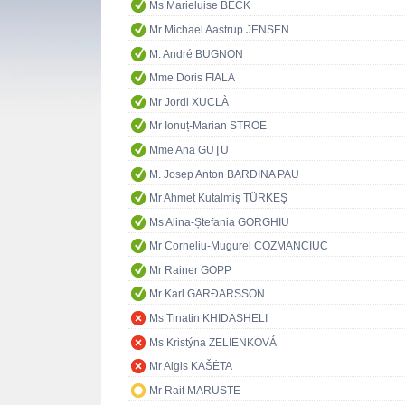
Ms Marieluise BECK
Mr Michael Aastrup JENSEN
M. André BUGNON
Mme Doris FIALA
Mr Jordi XUCLÀ
Mr Ionuț-Marian STROE
Mme Ana GUŢU
M. Josep Anton BARDINA PAU
Mr Ahmet Kutalmiş TÜRKEŞ
Ms Alina-Ștefania GORGHIU
Mr Corneliu-Mugurel COZMANCIUC
Mr Rainer GOPP
Mr Karl GARÐARSSON
Ms Tinatin KHIDASHELI
Ms Kristýna ZELIENKOVÁ
Mr Algis KAŠĖTA
Mr Rait MARUSTE