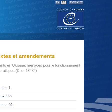
EN
FR
EXTRANET
textes et amendements
nts en Ukraine: menaces pour le fonctionnement
ocratiques (Doc. 13482)
ment 1
ment 22
ment 40