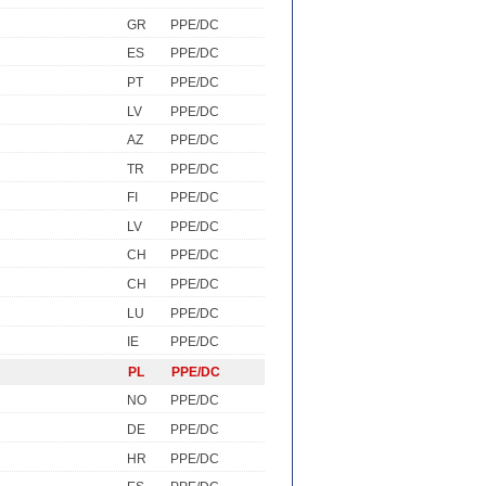
GR
PPE/DC
ES
PPE/DC
PT
PPE/DC
LV
PPE/DC
AZ
PPE/DC
TR
PPE/DC
FI
PPE/DC
LV
PPE/DC
CH
PPE/DC
CH
PPE/DC
LU
PPE/DC
IE
PPE/DC
PL
PPE/DC
NO
PPE/DC
DE
PPE/DC
HR
PPE/DC