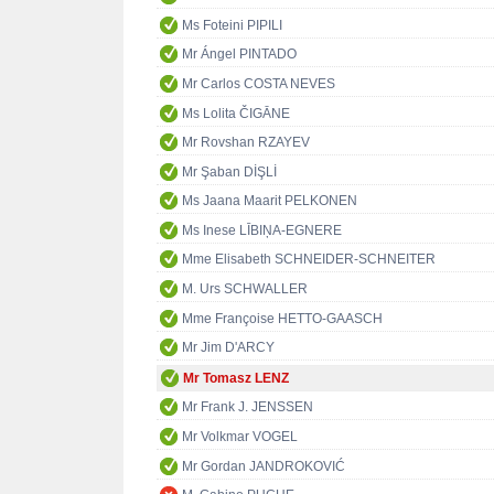
Ms Foteini PIPILI
Mr Ángel PINTADO
Mr Carlos COSTA NEVES
Ms Lolita ČIGĀNE
Mr Rovshan RZAYEV
Mr Şaban DİŞLİ
Ms Jaana Maarit PELKONEN
Ms Inese LĪBIŅA-EGNERE
Mme Elisabeth SCHNEIDER-SCHNEITER
M. Urs SCHWALLER
Mme Françoise HETTO-GAASCH
Mr Jim D'ARCY
Mr Tomasz LENZ
Mr Frank J. JENSSEN
Mr Volkmar VOGEL
Mr Gordan JANDROKOVIĆ