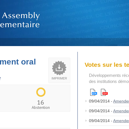
ment oral
Votes sur les 
Développements réce
e
IMPRIMER
des institutions dém
16
09/04/2014 -
Amende
Abstention
09/04/2014 -
Amende
09/04/2014 -
Amende