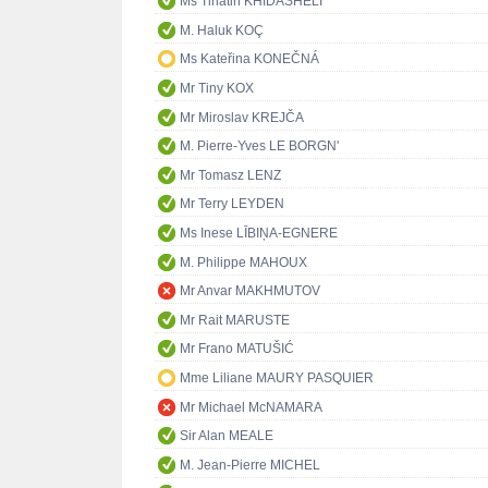
Ms Tinatin KHIDASHELI
M. Haluk KOÇ
Ms Kateřina KONEČNÁ
Mr Tiny KOX
Mr Miroslav KREJČA
M. Pierre-Yves LE BORGN'
Mr Tomasz LENZ
Mr Terry LEYDEN
Ms Inese LĪBIŅA-EGNERE
M. Philippe MAHOUX
Mr Anvar MAKHMUTOV
Mr Rait MARUSTE
Mr Frano MATUŠIĆ
Mme Liliane MAURY PASQUIER
Mr Michael McNAMARA
Sir Alan MEALE
M. Jean-Pierre MICHEL