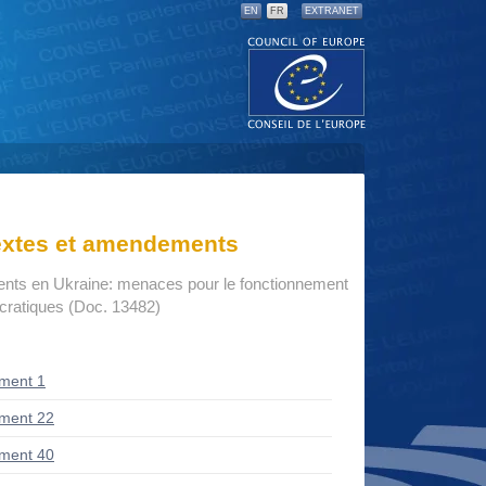
EN
FR
EXTRANET
textes et amendements
nts en Ukraine: menaces pour le fonctionnement
ocratiques (Doc. 13482)
ment 1
ment 22
ment 40