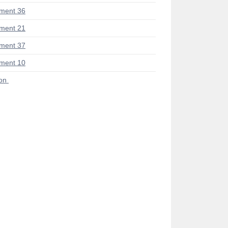
ment 36
ment 21
ment 37
ment 10
ion