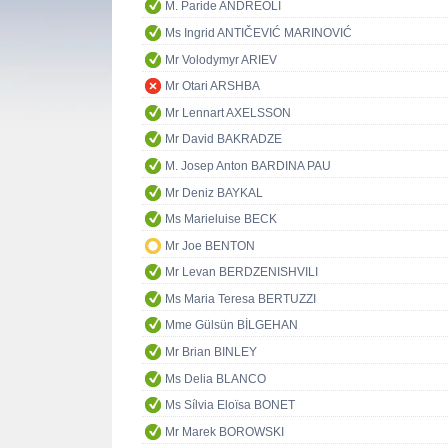
M. Paride ANDREOLI
Ms Ingrid ANTIČEVIĆ MARINOVIĆ
Mr Volodymyr ARIEV
Mr Otari ARSHBA
Mr Lennart AXELSSON
Mr David BAKRADZE
M. Josep Anton BARDINA PAU
Mr Deniz BAYKAL
Ms Marieluise BECK
Mr Joe BENTON
Mr Levan BERDZENISHVILI
Ms Maria Teresa BERTUZZI
Mme Gülsün BİLGEHAN
Mr Brian BINLEY
Ms Delia BLANCO
Ms Sílvia Eloïsa BONET
Mr Marek BOROWSKI