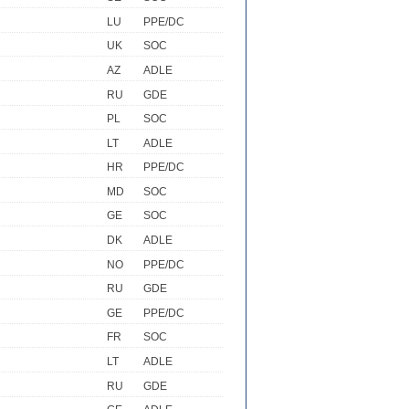
LU
PPE/DC
UK
SOC
AZ
ADLE
RU
GDE
PL
SOC
LT
ADLE
HR
PPE/DC
MD
SOC
GE
SOC
DK
ADLE
NO
PPE/DC
RU
GDE
GE
PPE/DC
FR
SOC
LT
ADLE
RU
GDE