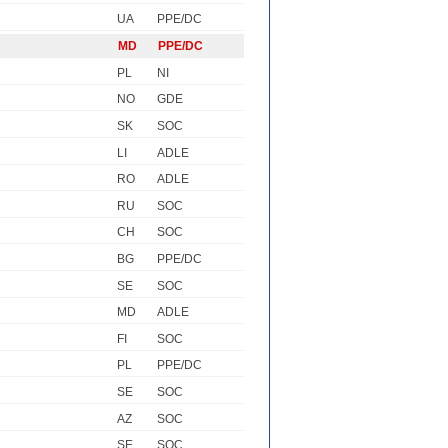
UA
PPE/DC
MD
PPE/DC
PL
NI
NO
GDE
SK
SOC
LI
ADLE
RO
ADLE
RU
SOC
CH
SOC
BG
PPE/DC
SE
SOC
MD
ADLE
FI
SOC
PL
PPE/DC
SE
SOC
AZ
SOC
SE
SOC