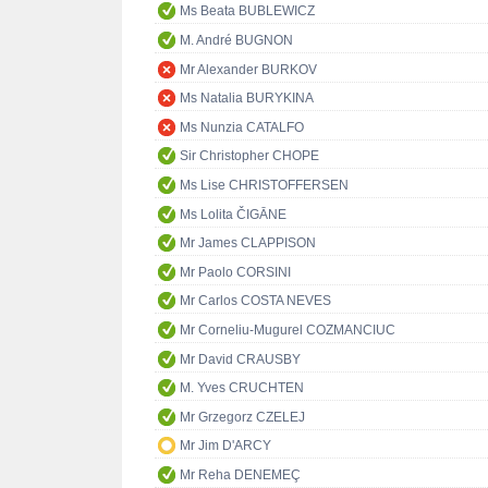
Ms Beata BUBLEWICZ
M. André BUGNON
Mr Alexander BURKOV
Ms Natalia BURYKINA
Ms Nunzia CATALFO
Sir Christopher CHOPE
Ms Lise CHRISTOFFERSEN
Ms Lolita ČIGĀNE
Mr James CLAPPISON
Mr Paolo CORSINI
Mr Carlos COSTA NEVES
Mr Corneliu-Mugurel COZMANCIUC
Mr David CRAUSBY
M. Yves CRUCHTEN
Mr Grzegorz CZELEJ
Mr Jim D'ARCY
Mr Reha DENEMEÇ