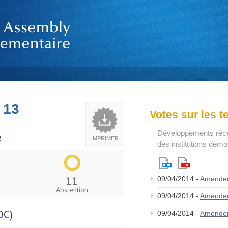
 13
Votes sur les 
Développements réce
e
IMPRIMER
des institutions dém
11
09/04/2014 -
Amende
Abstention
09/04/2014 -
Amende
DC)
09/04/2014 -
Amende