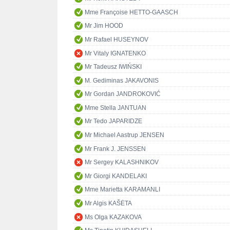
Mme Françoise HETTO-GAASCH
Mr Jim HOOD
Mr Rafael HUSEYNOV
Mr Vitaly IGNATENKO
Mr Tadeusz IWIŃSKI
M. Gediminas JAKAVONIS
Mr Gordan JANDROKOVIĆ
Mme Stella JANTUAN
Mr Tedo JAPARIDZE
Mr Michael Aastrup JENSEN
Mr Frank J. JENSSEN
Mr Sergey KALASHNIKOV
Mr Giorgi KANDELAKI
Mme Marietta KARAMANLI
Mr Algis KAŠĖTA
Ms Olga KAZAKOVA