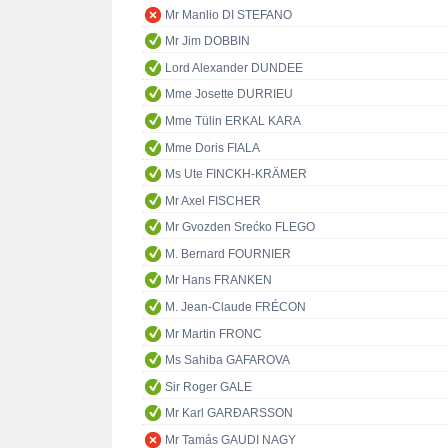
Mr Manlio DI STEFANO
Mr Jim DOBBIN
Lord Alexander DUNDEE
Mme Josette DURRIEU
Mme Tülin ERKAL KARA
Mme Doris FIALA
Ms Ute FINCKH-KRÄMER
Mr Axel FISCHER
Mr Gvozden Srećko FLEGO
M. Bernard FOURNIER
Mr Hans FRANKEN
M. Jean-Claude FRÉCON
Mr Martin FRONC
Ms Sahiba GAFAROVA
Sir Roger GALE
Mr Karl GARÐARSSON
Mr Tamás GAUDI NAGY