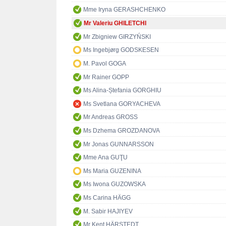
Mme Iryna GERASHCHENKO
Mr Valeriu GHILETCHI
Mr Zbigniew GIRZYŃSKI
Ms Ingebjørg GODSKESEN
M. Pavol GOGA
Mr Rainer GOPP
Ms Alina-Ștefania GORGHIU
Ms Svetlana GORYACHEVA
Mr Andreas GROSS
Ms Dzhema GROZDANOVA
Mr Jonas GUNNARSSON
Mme Ana GUŢU
Ms Maria GUZENINA
Ms Iwona GUZOWSKA
Ms Carina HÄGG
M. Sabir HAJIYEV
Mr Kent HÄRSTEDT