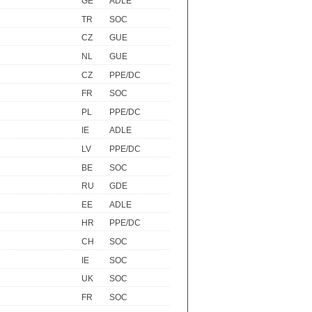
GE
ADLE
TR
SOC
CZ
GUE
NL
GUE
CZ
PPE/DC
FR
SOC
PL
PPE/DC
IE
ADLE
LV
PPE/DC
BE
SOC
RU
GDE
EE
ADLE
HR
PPE/DC
CH
SOC
IE
SOC
UK
SOC
FR
SOC