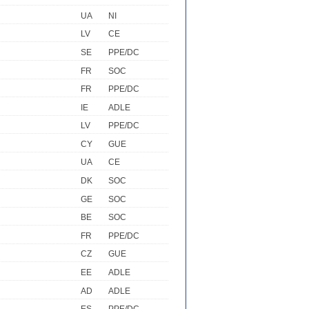
UA
NI
LV
CE
SE
PPE/DC
FR
SOC
FR
PPE/DC
IE
ADLE
LV
PPE/DC
CY
GUE
UA
CE
DK
SOC
GE
SOC
BE
SOC
FR
PPE/DC
CZ
GUE
EE
ADLE
AD
ADLE