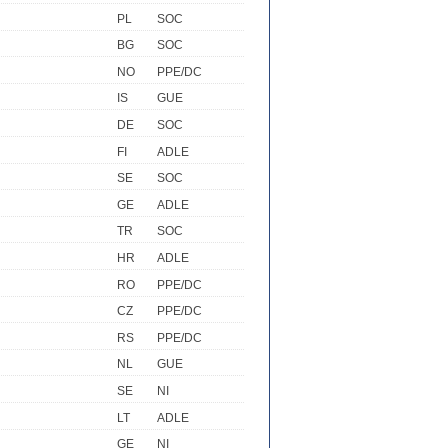
PL
SOC
BG
SOC
NO
PPE/DC
IS
GUE
DE
SOC
FI
ADLE
SE
SOC
GE
ADLE
TR
SOC
HR
ADLE
RO
PPE/DC
CZ
PPE/DC
RS
PPE/DC
NL
GUE
SE
NI
LT
ADLE
GE
NI