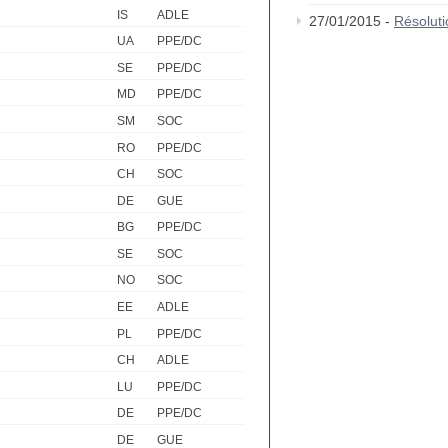
IS
ADLE
27/01/2015 -
Résolut
UA
PPE/DC
SE
PPE/DC
MD
PPE/DC
SM
SOC
RO
PPE/DC
CH
SOC
DE
GUE
BG
PPE/DC
SE
SOC
NO
SOC
EE
ADLE
PL
PPE/DC
CH
ADLE
LU
PPE/DC
DE
PPE/DC
DE
GUE