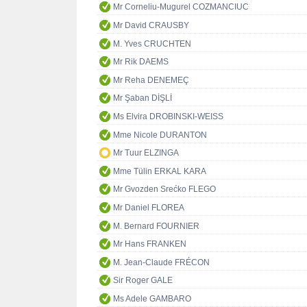
Mr Corneliu-Mugurel COZMANCIUC
Mr David CRAUSBY
M. Yves CRUCHTEN
Mr Rik DAEMS
Mr Reha DENEMEÇ
Mr Şaban DİŞLİ
Ms Elvira DROBINSKI-WEISS
Mme Nicole DURANTON
Mr Tuur ELZINGA
Mme Tülin ERKAL KARA
Mr Gvozden Srećko FLEGO
Mr Daniel FLOREA
M. Bernard FOURNIER
Mr Hans FRANKEN
M. Jean-Claude FRÉCON
Sir Roger GALE
Ms Adele GAMBARO