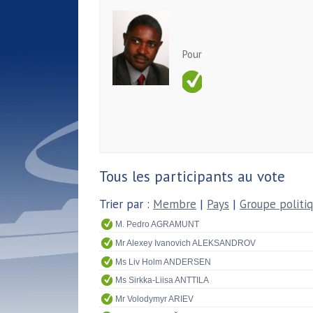
Pour
Tous les participants au vote
Trier par :
Membre
|
Pays
|
Groupe politi
M. Pedro AGRAMUNT
Mr Alexey Ivanovich ALEKSANDROV
Ms Liv Holm ANDERSEN
Ms Sirkka-Liisa ANTTILA
Mr Volodymyr ARIEV