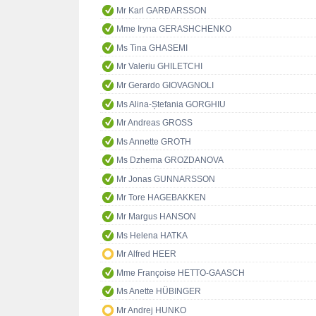
Mr Karl GARÐARSSON
Mme Iryna GERASHCHENKO
Ms Tina GHASEMI
Mr Valeriu GHILETCHI
Mr Gerardo GIOVAGNOLI
Ms Alina-Ștefania GORGHIU
Mr Andreas GROSS
Ms Annette GROTH
Ms Dzhema GROZDANOVA
Mr Jonas GUNNARSSON
Mr Tore HAGEBAKKEN
Mr Margus HANSON
Ms Helena HATKA
Mr Alfred HEER
Mme Françoise HETTO-GAASCH
Ms Anette HÜBINGER
Mr Andrej HUNKO