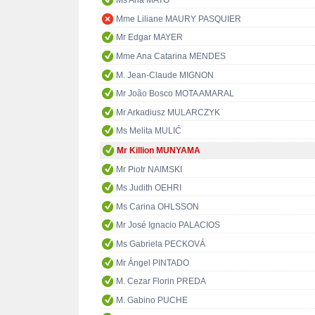
Ms Ana MATO
Mme Liliane MAURY PASQUIER
Mr Edgar MAYER
Mme Ana Catarina MENDES
M. Jean-Claude MIGNON
Mr João Bosco MOTA AMARAL
Mr Arkadiusz MULARCZYK
Ms Melita MULIĆ
Mr Killion MUNYAMA
Mr Piotr NAIMSKI
Ms Judith OEHRI
Ms Carina OHLSSON
Mr José Ignacio PALACIOS
Ms Gabriela PECKOVÁ
Mr Ángel PINTADO
M. Cezar Florin PREDA
M. Gabino PUCHE