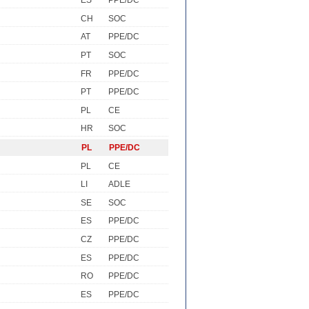
ES
PPE/DC
CH
SOC
AT
PPE/DC
PT
SOC
FR
PPE/DC
PT
PPE/DC
PL
CE
HR
SOC
PL
PPE/DC
PL
CE
LI
ADLE
SE
SOC
ES
PPE/DC
CZ
PPE/DC
ES
PPE/DC
RO
PPE/DC
ES
PPE/DC