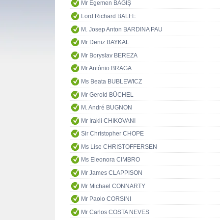
Mr Egemen BAĞIŞ
Lord Richard BALFE
M. Josep Anton BARDINA PAU
Mr Deniz BAYKAL
Mr Boryslav BEREZA
Mr António BRAGA
Ms Beata BUBLEWICZ
Mr Gerold BÜCHEL
M. André BUGNON
Mr Irakli CHIKOVANI
Sir Christopher CHOPE
Ms Lise CHRISTOFFERSEN
Ms Eleonora CIMBRO
Mr James CLAPPISON
Mr Michael CONNARTY
Mr Paolo CORSINI
Mr Carlos COSTA NEVES