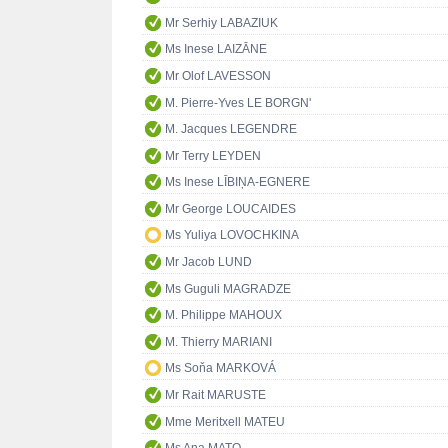
Mr Serhiy LABAZIUK
Ms Inese LAIZĀNE
Mr Olof LAVESSON
M. Pierre-Yves LE BORGN'
M. Jacques LEGENDRE
Mr Terry LEYDEN
Ms Inese LĪBIŅA-EGNERE
Mr George LOUCAIDES
Ms Yuliya LOVOCHKINA
Mr Jacob LUND
Ms Guguli MAGRADZE
M. Philippe MAHOUX
M. Thierry MARIANI
Ms Soňa MARKOVÁ
Mr Rait MARUSTE
Mme Meritxell MATEU