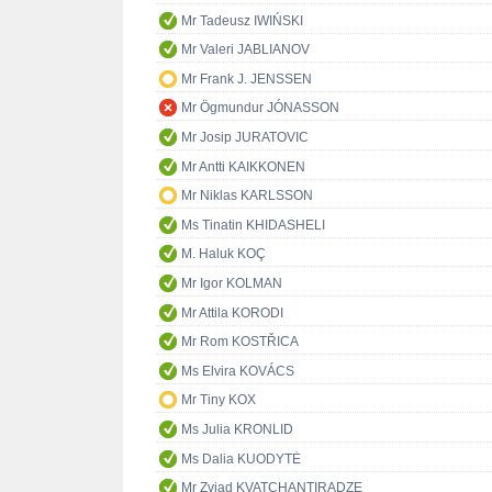
Mr Tadeusz IWIŃSKI
Mr Valeri JABLIANOV
Mr Frank J. JENSSEN
Mr Ögmundur JÓNASSON
Mr Josip JURATOVIC
Mr Antti KAIKKONEN
Mr Niklas KARLSSON
Ms Tinatin KHIDASHELI
M. Haluk KOÇ
Mr Igor KOLMAN
Mr Attila KORODI
Mr Rom KOSTŘICA
Ms Elvira KOVÁCS
Mr Tiny KOX
Ms Julia KRONLID
Ms Dalia KUODYTĖ
Mr Zviad KVATCHANTIRADZE