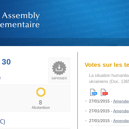
 30
Votes sur les 
La situation humanit
e
IMPRIMER
ukrainiens (Doc. 136
8
27/01/2015 -
Amende
Abstention
27/01/2015 -
Amende
C)
27/01/2015 -
Amende