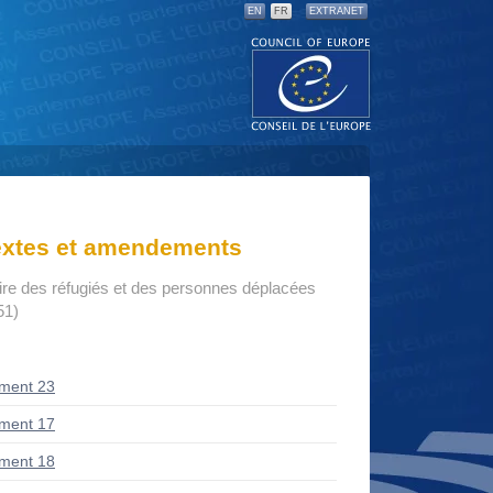
EN
FR
EXTRANET
textes et amendements
aire des réfugiés et des personnes déplacées
51)
ment 23
ment 17
ment 18