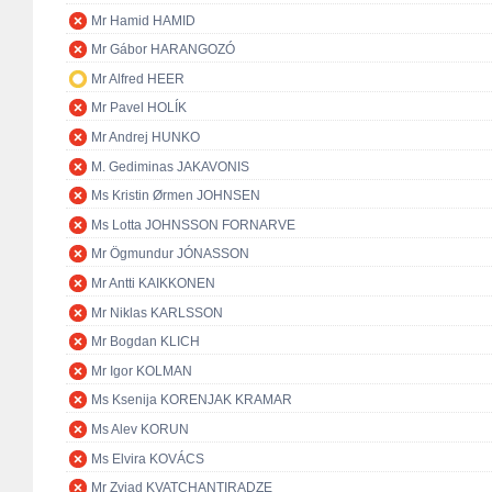
Mr Hamid HAMID
Mr Gábor HARANGOZÓ
Mr Alfred HEER
Mr Pavel HOLÍK
Mr Andrej HUNKO
M. Gediminas JAKAVONIS
Ms Kristin Ørmen JOHNSEN
Ms Lotta JOHNSSON FORNARVE
Mr Ögmundur JÓNASSON
Mr Antti KAIKKONEN
Mr Niklas KARLSSON
Mr Bogdan KLICH
Mr Igor KOLMAN
Ms Ksenija KORENJAK KRAMAR
Ms Alev KORUN
Ms Elvira KOVÁCS
Mr Zviad KVATCHANTIRADZE