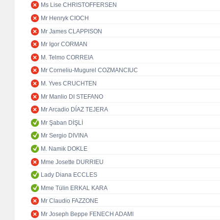
Ms Lise CHRISTOFFERSEN
Mr Henryk CIOCH
Mr James CLAPPISON
Mr Igor CORMAN
M. Telmo CORREIA
Mr Corneliu-Mugurel COZMANCIUC
M. Yves CRUCHTEN
Mr Manlio DI STEFANO
Mr Arcadio DÍAZ TEJERA
Mr Şaban DİŞLİ
Mr Sergio DIVINA
M. Namik DOKLE
Mme Josette DURRIEU
Lady Diana ECCLES
Mme Tülin ERKAL KARA
Mr Claudio FAZZONE
Mr Joseph Beppe FENECH ADAMI