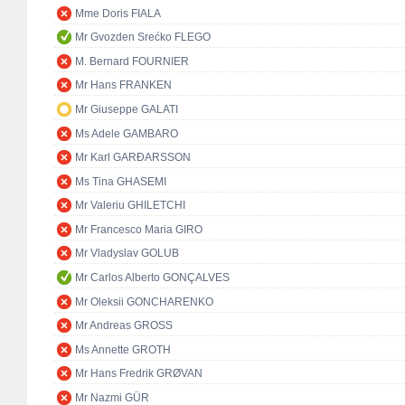
Mme Doris FIALA
Mr Gvozden Srećko FLEGO
M. Bernard FOURNIER
Mr Hans FRANKEN
Mr Giuseppe GALATI
Ms Adele GAMBARO
Mr Karl GARÐARSSON
Ms Tina GHASEMI
Mr Valeriu GHILETCHI
Mr Francesco Maria GIRO
Mr Vladyslav GOLUB
Mr Carlos Alberto GONÇALVES
Mr Oleksii GONCHARENKO
Mr Andreas GROSS
Ms Annette GROTH
Mr Hans Fredrik GRØVAN
Mr Nazmi GÜR