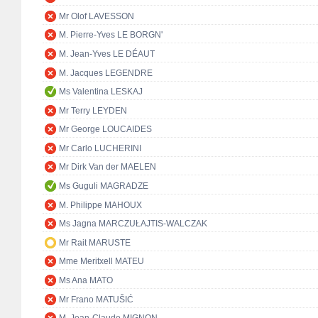
Mr Olof LAVESSON
M. Pierre-Yves LE BORGN'
M. Jean-Yves LE DÉAUT
M. Jacques LEGENDRE
Ms Valentina LESKAJ
Mr Terry LEYDEN
Mr George LOUCAIDES
Mr Carlo LUCHERINI
Mr Dirk Van der MAELEN
Ms Guguli MAGRADZE
M. Philippe MAHOUX
Ms Jagna MARCZUŁAJTIS-WALCZAK
Mr Rait MARUSTE
Mme Meritxell MATEU
Ms Ana MATO
Mr Frano MATUŠIĆ