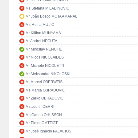
M. Jean-Claude MIGNON
Ms Stefana MILADINOVIĆ
Mr João Bosco MOTA AMARAL
Ms Melita MULIĆ
Mr Killion MUNYAMA
M. Andrei NEGUTA
Mr Miroslav NENUTIL
Mr Nicos NICOLAIDES
Mr Michele NICOLETTI
Mr Aleksandar NIKOLOSKI
M. Marcel OBERWEIS
Ms Marija OBRADOVIĆ
Mr Žarko OBRADOVIĆ
Ms Judith OEHRI
Ms Carina OHLSSON
Mr Pieter OMTZIGT
Mr José Ignacio PALACIOS