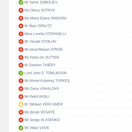
Mr Serhii SOBOLIEV
Ms Olena SOTNYK
Ms Maria Edera SPADONI
M. Marc SPAUTZ
Mme Lorella STEFANELLI
Mr Yanaki STOILOV
Mr Ionuț-Marian STROE
Ms Petra De SUTTER
M. Damien THIÉRY
Lord John E. TOMLINSON
Mr Ahmet Kutalmiş TÜRKEŞ
Ms Dana VÁHALOVÁ
Mr Petrit VASILI
M. Stefaan VERCAMER
Ms Birutė VĖSAITĖ
Mr Sergiy VLASENKO
Mr Viktor VOVK