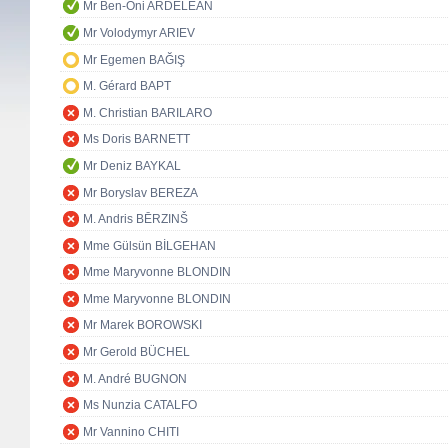
Mr Ben-Oni ARDELEAN
Mr Volodymyr ARIEV
Mr Egemen BAĞIŞ
M. Gérard BAPT
M. Christian BARILARO
Ms Doris BARNETT
Mr Deniz BAYKAL
Mr Boryslav BEREZA
M. Andris BĒRZINŠ
Mme Gülsün BİLGEHAN
Mme Maryvonne BLONDIN
Mme Maryvonne BLONDIN
Mr Marek BOROWSKI
Mr Gerold BÜCHEL
M. André BUGNON
Ms Nunzia CATALFO
Mr Vannino CHITI