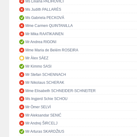
Ms Liliana PALIHOVICI
Ms Judith PALLARÉS
Ms Gabriela PECKOVÁ
Mme Carmen QUINTANILLA
Mr Mika RAATIKAINEN
Mr Andrea RIGONI
Mme Maria de Belém ROSEIRA
Mr Àlex SÁEZ
Mr Kimmo SASI
Mr Stefan SCHENNACH
Mr Nikolaus SCHERAK
Mme Elisabeth SCHNEIDER-SCHNEITER
Ms Ingjerd Schie SCHOU
Mr Ömer SELVİ
Mr Aleksandar SENIĆ
Mr Andrej ŠIRCELJ
Mr Arturas SKARDŽIUS