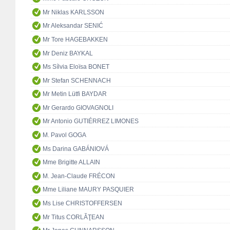
Mr Niklas KARLSSON
Mr Aleksandar SENIĆ
Mr Tore HAGEBAKKEN
Mr Deniz BAYKAL
Ms Sílvia Eloïsa BONET
Mr Stefan SCHENNACH
Mr Metin Lütfi BAYDAR
Mr Gerardo GIOVAGNOLI
Mr Antonio GUTIÉRREZ LIMONES
M. Pavol GOGA
Ms Darina GABÁNIOVÁ
Mme Brigitte ALLAIN
M. Jean-Claude FRÉCON
Mme Liliane MAURY PASQUIER
Ms Lise CHRISTOFFERSEN
Mr Titus CORLĂŢEAN