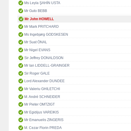
Ms Leyla ŞAHİN USTA
Mr Guto BEBB
Mr John HOWELL
Mr Mark PRITCHARD
Ms Ingebjørg GODSKESEN
Mr Suat ÖNAL
Mr Nigel EVANS
Sir Jeffrey DONALDSON
Mr Ian LIDDELL-GRAINGER
Sir Roger GALE
Lord Alexander DUNDEE
Mr Valeriu GHILETCHI
M. André SCHNEIDER
Mr Pieter OMTZIGT
Mr Egidijus VAREIKIS
Mr Emanuelis ZINGERIS
M. Cezar Florin PREDA