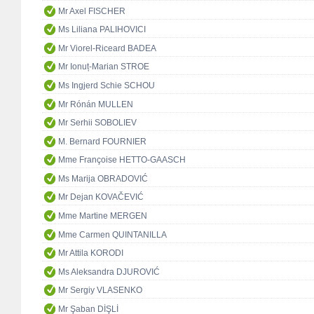
Mr Axel FISCHER
Ms Liliana PALIHOVICI
Mr Viorel-Riceard BADEA
Mr Ionuț-Marian STROE
Ms Ingjerd Schie SCHOU
Mr Rónán MULLEN
Mr Serhii SOBOLIEV
M. Bernard FOURNIER
Mme Françoise HETTO-GAASCH
Ms Marija OBRADOVIĆ
Mr Dejan KOVAČEVIĆ
Mme Martine MERGEN
Mme Carmen QUINTANILLA
Mr Attila KORODI
Ms Aleksandra DJUROVIĆ
Mr Sergiy VLASENKO
Mr Şaban DİŞLİ