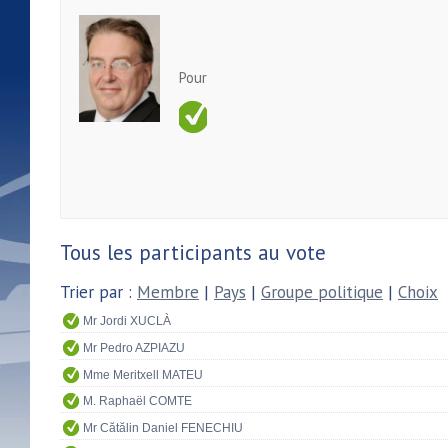
Pour
Tous les participants au vote
Trier par :
Membre
|
Pays
|
Groupe politique
|
Choix
Mr Jordi XUCLÀ
Mr Pedro AZPIAZU
Mme Meritxell MATEU
M. Raphaël COMTE
Mr Cătălin Daniel FENECHIU