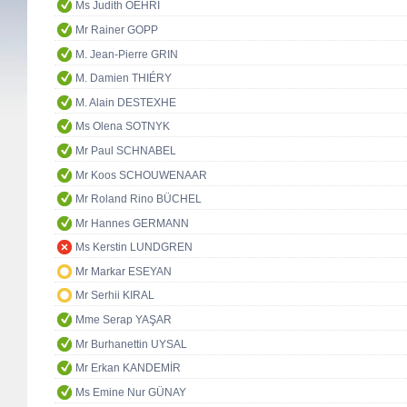
Ms Judith OEHRI
Mr Rainer GOPP
M. Jean-Pierre GRIN
M. Damien THIÉRY
M. Alain DESTEXHE
Ms Olena SOTNYK
Mr Paul SCHNABEL
Mr Koos SCHOUWENAAR
Mr Roland Rino BÜCHEL
Mr Hannes GERMANN
Ms Kerstin LUNDGREN
Mr Markar ESEYAN
Mr Serhii KIRAL
Mme Serap YAŞAR
Mr Burhanettin UYSAL
Mr Erkan KANDEMİR
Ms Emine Nur GÜNAY