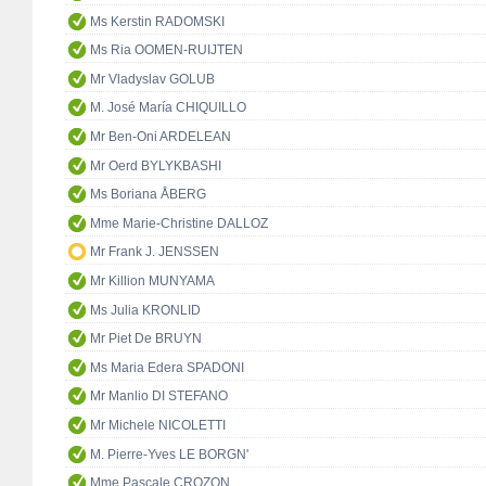
Ms Kerstin RADOMSKI
Ms Ria OOMEN-RUIJTEN
Mr Vladyslav GOLUB
M. José María CHIQUILLO
Mr Ben-Oni ARDELEAN
Mr Oerd BYLYKBASHI
Ms Boriana ÅBERG
Mme Marie-Christine DALLOZ
Mr Frank J. JENSSEN
Mr Killion MUNYAMA
Ms Julia KRONLID
Mr Piet De BRUYN
Ms Maria Edera SPADONI
Mr Manlio DI STEFANO
Mr Michele NICOLETTI
M. Pierre-Yves LE BORGN'
Mme Pascale CROZON