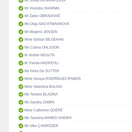
Mr Jonas GUNNARSSON
Mr Virendra SHARMA
Mr Žarko OBRADOVIĆ
Ms Oľga NACHTMANNOVÁ
Mr Mogens JENSEN
Mme Gülsün BİLGEHAN
Ms Carina OHLSSON
M. Andrei NEGUTA
M. Paride ANDREOLI
Ms Petra De SUTTER
Mme Soraya RODRÍGUEZ RAMOS
Mme Valentina BULIGA
Ms Tamara BLAZINA
Ms Sandra ZAMPA
Mme Catherine QUÉRÉ
Ms Tasmina AHMED-SHEIKH
Mr Utku ÇAKIRÖZER