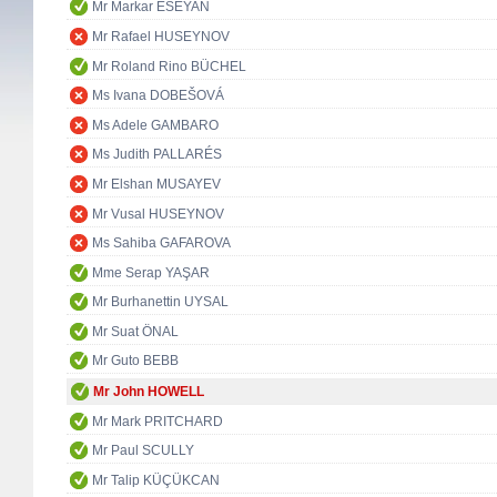
Mr Markar ESEYAN
Mr Rafael HUSEYNOV
Mr Roland Rino BÜCHEL
Ms Ivana DOBEŠOVÁ
Ms Adele GAMBARO
Ms Judith PALLARÉS
Mr Elshan MUSAYEV
Mr Vusal HUSEYNOV
Ms Sahiba GAFAROVA
Mme Serap YAŞAR
Mr Burhanettin UYSAL
Mr Suat ÖNAL
Mr Guto BEBB
Mr John HOWELL
Mr Mark PRITCHARD
Mr Paul SCULLY
Mr Talip KÜÇÜKCAN