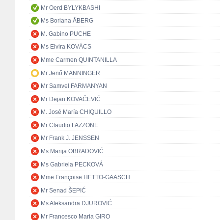
Mr Oerd BYLYKBASHI
Ms Boriana ÅBERG
M. Gabino PUCHE
Ms Elvira KOVÁCS
Mme Carmen QUINTANILLA
Mr Jenő MANNINGER
Mr Samvel FARMANYAN
Mr Dejan KOVAČEVIĆ
M. José María CHIQUILLO
Mr Claudio FAZZONE
Mr Frank J. JENSSEN
Ms Marija OBRADOVIĆ
Ms Gabriela PECKOVÁ
Mme Françoise HETTO-GAASCH
Mr Senad ŠEPIĆ
Ms Aleksandra DJUROVIĆ
Mr Francesco Maria GIRO