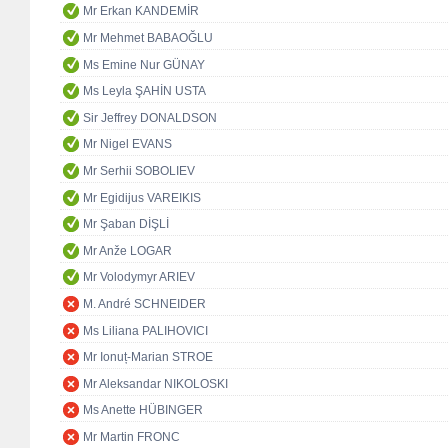
Mr Erkan KANDEMİR
Mr Mehmet BABAOĞLU
Ms Emine Nur GÜNAY
Ms Leyla ŞAHİN USTA
Sir Jeffrey DONALDSON
Mr Nigel EVANS
Mr Serhii SOBOLIEV
Mr Egidijus VAREIKIS
Mr Şaban DİŞLİ
Mr Anže LOGAR
Mr Volodymyr ARIEV
M. André SCHNEIDER
Ms Liliana PALIHOVICI
Mr Ionuț-Marian STROE
Mr Aleksandar NIKOLOSKI
Ms Anette HÜBINGER
Mr Martin FRONC