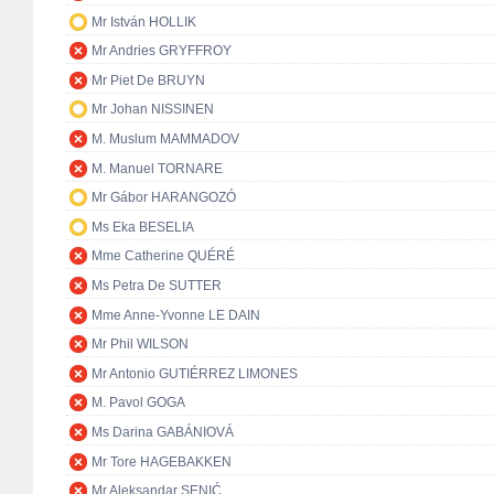
Mr István HOLLIK
Mr Andries GRYFFROY
Mr Piet De BRUYN
Mr Johan NISSINEN
M. Muslum MAMMADOV
M. Manuel TORNARE
Mr Gábor HARANGOZÓ
Ms Eka BESELIA
Mme Catherine QUÉRÉ
Ms Petra De SUTTER
Mme Anne-Yvonne LE DAIN
Mr Phil WILSON
Mr Antonio GUTIÉRREZ LIMONES
M. Pavol GOGA
Ms Darina GABÁNIOVÁ
Mr Tore HAGEBAKKEN
Mr Aleksandar SENIĆ