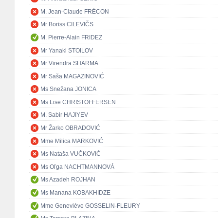
M. Jean-Claude FRÉCON
Mr Boriss CILEVIČS
M. Pierre-Alain FRIDEZ
Mr Yanaki STOILOV
Mr Virendra SHARMA
Mr Saša MAGAZINOVIĆ
Ms Snežana JONICA
Ms Lise CHRISTOFFERSEN
M. Sabir HAJIYEV
Mr Žarko OBRADOVIĆ
Mme Milica MARKOVIĆ
Ms Nataša VUČKOVIĆ
Ms Oľga NACHTMANNOVÁ
Ms Azadeh ROJHAN
Ms Manana KOBAKHIDZE
Mme Geneviève GOSSELIN-FLEURY