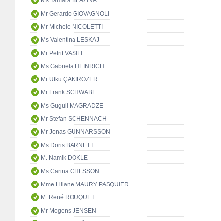
Ms Tamara BLAZINA
Mr Gerardo GIOVAGNOLI
Mr Michele NICOLETTI
Ms Valentina LESKAJ
Mr Petrit VASILI
Ms Gabriela HEINRICH
Mr Utku ÇAKIRÖZER
Mr Frank SCHWABE
Ms Guguli MAGRADZE
Mr Stefan SCHENNACH
Mr Jonas GUNNARSSON
Ms Doris BARNETT
M. Namik DOKLE
Ms Carina OHLSSON
Mme Liliane MAURY PASQUIER
M. René ROUQUET
Mr Mogens JENSEN