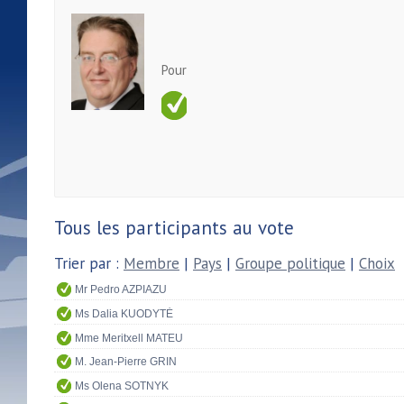
Pour
Tous les participants au vote
Trier par :
Membre
|
Pays
|
Groupe politique
|
Choix
Mr Pedro AZPIAZU
Ms Dalia KUODYTĖ
Mme Meritxell MATEU
M. Jean-Pierre GRIN
Ms Olena SOTNYK