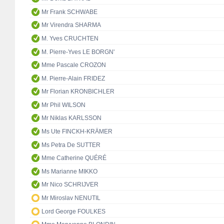
Mr Frank SCHWABE
Mr Virendra SHARMA
M. Yves CRUCHTEN
M. Pierre-Yves LE BORGN'
Mme Pascale CROZON
M. Pierre-Alain FRIDEZ
Mr Florian KRONBICHLER
Mr Phil WILSON
Mr Niklas KARLSSON
Ms Ute FINCKH-KRÄMER
Ms Petra De SUTTER
Mme Catherine QUÉRÉ
Ms Marianne MIKKO
Mr Nico SCHRIJVER
Mr Miroslav NENUTIL
Lord George FOULKES