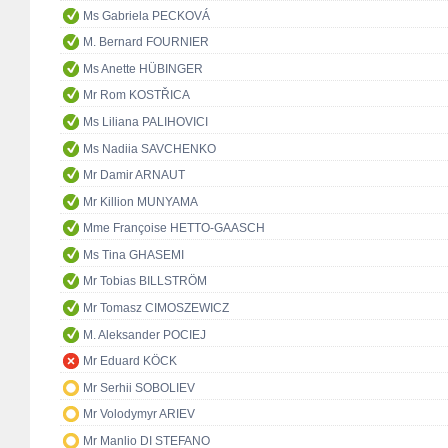
Ms Gabriela PECKOVÁ
M. Bernard FOURNIER
Ms Anette HÜBINGER
Mr Rom KOSTŘICA
Ms Liliana PALIHOVICI
Ms Nadiia SAVCHENKO
Mr Damir ARNAUT
Mr Killion MUNYAMA
Mme Françoise HETTO-GAASCH
Ms Tina GHASEMI
Mr Tobias BILLSTRÖM
Mr Tomasz CIMOSZEWICZ
M. Aleksander POCIEJ
Mr Eduard KÖCK
Mr Serhii SOBOLIEV
Mr Volodymyr ARIEV
Mr Manlio DI STEFANO