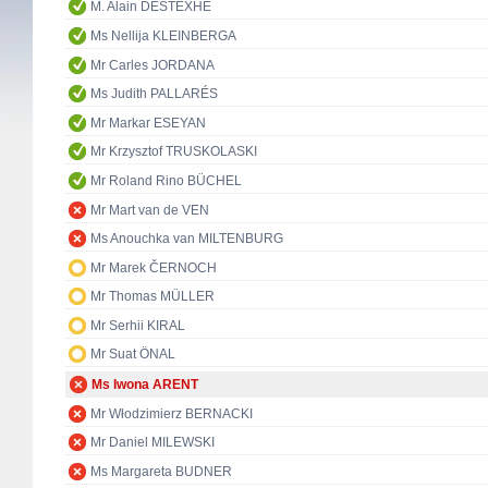
M. Alain DESTEXHE
Ms Nellija KLEINBERGA
Mr Carles JORDANA
Ms Judith PALLARÉS
Mr Markar ESEYAN
Mr Krzysztof TRUSKOLASKI
Mr Roland Rino BÜCHEL
Mr Mart van de VEN
Ms Anouchka van MILTENBURG
Mr Marek ČERNOCH
Mr Thomas MÜLLER
Mr Serhii KIRAL
Mr Suat ÖNAL
Ms Iwona ARENT
Mr Włodzimierz BERNACKI
Mr Daniel MILEWSKI
Ms Margareta BUDNER