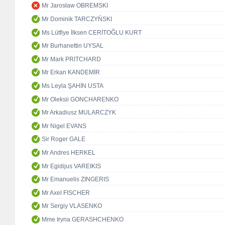
Mr Jarosław OBREMSKI
Mr Dominik TARCZYŃSKI
Ms Lütfiye İlksen CERİTOĞLU KURT
Mr Burhanettin UYSAL
Mr Mark PRITCHARD
Mr Erkan KANDEMİR
Ms Leyla ŞAHİN USTA
Mr Oleksii GONCHARENKO
Mr Arkadiusz MULARCZYK
Mr Nigel EVANS
Sir Roger GALE
Mr Andres HERKEL
Mr Egidijus VAREIKIS
Mr Emanuelis ZINGERIS
Mr Axel FISCHER
Mr Sergiy VLASENKO
Mme Iryna GERASHCHENKO