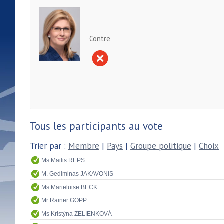
Contre
Tous les participants au vote
Trier par :
Membre
|
Pays
|
Groupe politique
|
Choix
Ms Mailis REPS
M. Gediminas JAKAVONIS
Ms Marieluise BECK
Mr Rainer GOPP
Ms Kristýna ZELIENKOVÁ