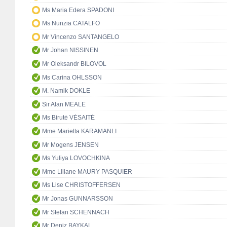
Ms Maria Edera SPADONI
Ms Nunzia CATALFO
Mr Vincenzo SANTANGELO
Mr Johan NISSINEN
Mr Oleksandr BILOVOL
Ms Carina OHLSSON
M. Namik DOKLE
Sir Alan MEALE
Ms Birutė VĖSAITĖ
Mme Marietta KARAMANLI
Mr Mogens JENSEN
Ms Yuliya LOVOCHKINA
Mme Liliane MAURY PASQUIER
Ms Lise CHRISTOFFERSEN
Mr Jonas GUNNARSSON
Mr Stefan SCHENNACH
Mr Deniz BAYKAL