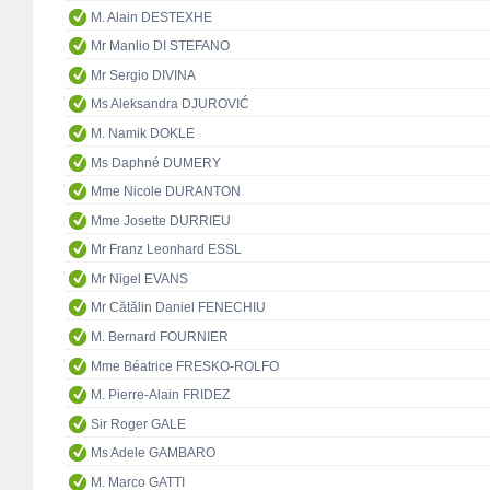
M. Alain DESTEXHE
Mr Manlio DI STEFANO
Mr Sergio DIVINA
Ms Aleksandra DJUROVIĆ
M. Namik DOKLE
Ms Daphné DUMERY
Mme Nicole DURANTON
Mme Josette DURRIEU
Mr Franz Leonhard ESSL
Mr Nigel EVANS
Mr Cătălin Daniel FENECHIU
M. Bernard FOURNIER
Mme Béatrice FRESKO-ROLFO
M. Pierre-Alain FRIDEZ
Sir Roger GALE
Ms Adele GAMBARO
M. Marco GATTI