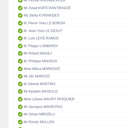
Mr Florian KRONBICHLER
Mr Zviad KVATCHANTIRADZE
Ms Stella KYRIAKIDES
M. Pierre-Yves LE BORGN'
M. Jean-Yves LE DÉAUT
M. Luís LEITE RAMOS
M. Filippo LOMBARDI
Mr Róbert MADEJ
M. Philippe MAHOUX
Mme Milica MARKOVIĆ
Mr Ján MAROSZ
M. Alberto MARTINS
Mr Kęstutis MASIULIS
Mme Liliane MAURY PASQUIER
Mr Georgios MAVROTAS
Mr Orhan MİROĞLU
Mr Rónán MULLEN