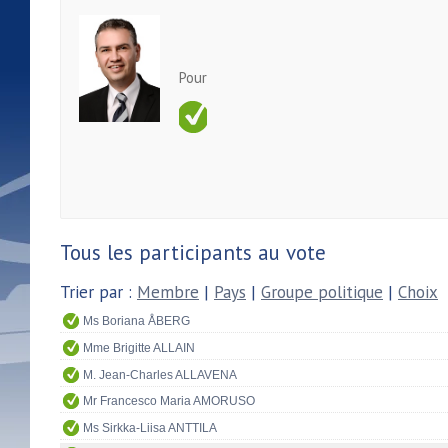
Pour
Tous les participants au vote
Trier par :
Membre
|
Pays
|
Groupe politique
|
Choix
Ms Boriana ÅBERG
Mme Brigitte ALLAIN
M. Jean-Charles ALLAVENA
Mr Francesco Maria AMORUSO
Ms Sirkka-Liisa ANTTILA