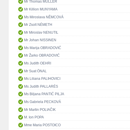
Mr Thomas MÜLLER
Mr Killion MUNYAMA
Ms Miroslava NĚMCOVÁ
Mr Zsolt NÉMETH
Mr Miroslav NENUTIL
Mr Johan NISSINEN
Ms Marija OBRADOVIĆ
Mr Žarko OBRADOVIĆ
Ms Judith OEHRI
Mr Suat ÖNAL
Ms Liliana PALIHOVICI
Ms Judith PALLARÉS
Ms Biljana PANTIĆ PILJA
Ms Gabriela PECKOVÁ
Mr Martin POLIAČIK
M. Ion POPA
Mme Maria POSTOICO