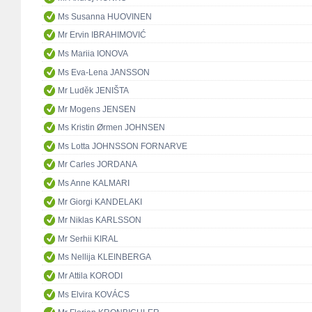
Ms Susanna HUOVINEN
Mr Ervin IBRAHIMOVIĆ
Ms Mariia IONOVA
Ms Eva-Lena JANSSON
Mr Luděk JENIŠTA
Mr Mogens JENSEN
Ms Kristin Ørmen JOHNSEN
Ms Lotta JOHNSSON FORNARVE
Mr Carles JORDANA
Ms Anne KALMARI
Mr Giorgi KANDELAKI
Mr Niklas KARLSSON
Mr Serhii KIRAL
Ms Nellija KLEINBERGA
Mr Attila KORODI
Ms Elvira KOVÁCS