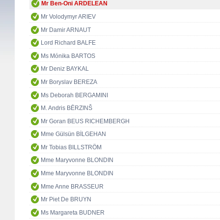
Mr Ben-Oni ARDELEAN
Mr Volodymyr ARIEV
Mr Damir ARNAUT
Lord Richard BALFE
Ms Mónika BARTOS
Mr Deniz BAYKAL
Mr Boryslav BEREZA
Ms Deborah BERGAMINI
M. Andris BĒRZINŠ
Mr Goran BEUS RICHEMBERGH
Mme Gülsün BİLGEHAN
Mr Tobias BILLSTRÖM
Mme Maryvonne BLONDIN
Mme Maryvonne BLONDIN
Mme Anne BRASSEUR
Mr Piet De BRUYN
Ms Margareta BUDNER