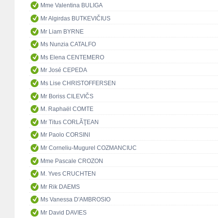
Mme Valentina BULIGA
Mr Algirdas BUTKEVIČIUS
Mr Liam BYRNE
Ms Nunzia CATALFO
Ms Elena CENTEMERO
Mr José CEPEDA
Ms Lise CHRISTOFFERSEN
Mr Boriss CILEVIČS
M. Raphaël COMTE
Mr Titus CORLĂŢEAN
Mr Paolo CORSINI
Mr Corneliu-Mugurel COZMANCIUC
Mme Pascale CROZON
M. Yves CRUCHTEN
Mr Rik DAEMS
Ms Vanessa D'AMBROSIO
Mr David DAVIES