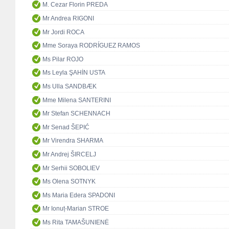
M. Cezar Florin PREDA
Mr Andrea RIGONI
Mr Jordi ROCA
Mme Soraya RODRÍGUEZ RAMOS
Ms Pilar ROJO
Ms Leyla ŞAHİN USTA
Ms Ulla SANDBÆK
Mme Milena SANTERINI
Mr Stefan SCHENNACH
Mr Senad ŠEPIĆ
Mr Virendra SHARMA
Mr Andrej ŠIRCELJ
Mr Serhii SOBOLIEV
Ms Olena SOTNYK
Ms Maria Edera SPADONI
Mr Ionuț-Marian STROE
Ms Rita TAMAŠUNIENĖ