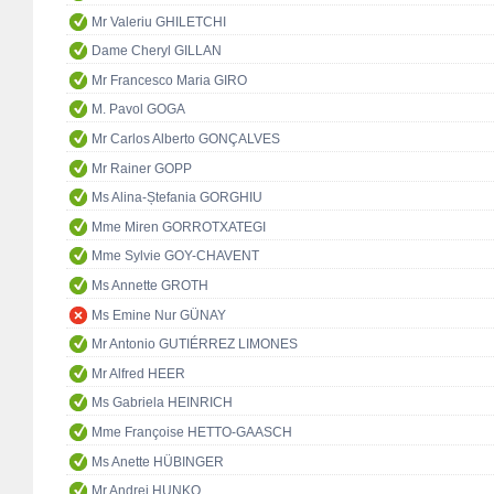
Mr Valeriu GHILETCHI
Dame Cheryl GILLAN
Mr Francesco Maria GIRO
M. Pavol GOGA
Mr Carlos Alberto GONÇALVES
Mr Rainer GOPP
Ms Alina-Ștefania GORGHIU
Mme Miren GORROTXATEGI
Mme Sylvie GOY-CHAVENT
Ms Annette GROTH
Ms Emine Nur GÜNAY
Mr Antonio GUTIÉRREZ LIMONES
Mr Alfred HEER
Ms Gabriela HEINRICH
Mme Françoise HETTO-GAASCH
Ms Anette HÜBINGER
Mr Andrej HUNKO