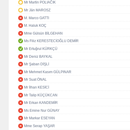
Mr Martin POLIAČIK
Mr Ján MAROSZ
M. Marco GATTI
M. Haluk KOÇ
Mme Gülsün BİLGEHAN
Ms Filiz KERESTECİOĞLU DEMİR
Mr Ertuğrul KÜRKÇÜ
Mr Deniz BAYKAL
Mr Şaban DİŞLİ
Mr Mehmet Kasım GÜLPINAR
Mr Suat ÖNAL
Mr İlhan KESİCİ
Mr Talip KÜÇÜKCAN
Mr Erkan KANDEMİR
Ms Emine Nur GÜNAY
Mr Markar ESEYAN
Mme Serap YAŞAR