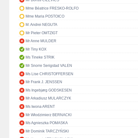
Mr Boriss CILEVIČS
Mme Béatrice FRESKO-ROLFO
Mme Maria POSTOICO
M. Andrei NEGUTA
Mr Pieter OMTZIGT
Mr Anne MULDER
Mr Tiny KOX
Ms Tineke STRIK
Mr Snorre Serigstad VALEN
Ms Lise CHRISTOFFERSEN
Mr Frank J. JENSSEN
Ms Ingebjørg GODSKESEN
Mr Arkadiusz MULARCZYK
Ms Iwona ARENT
Mr Włodzimierz BERNACKI
Ms Agnieszka POMASKA
Mr Dominik TARCZYŃSKI