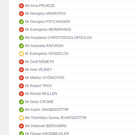
Ms Irina PRUIDZE
Mr Georgios MAVROTAS
Mr Georgios PSYCHOGIOS
Mr Evangelos MEIMARAKIS
Ms Anastasia CHRISTODOULOPOULOU
Ms Ioanneta KAVVADIA
M. Evangelos VENIZELOS
Mr Zsolt NÉMETH
Mr Imre VEJKEY
Mr Márton GYÖNGYÖSI
Mr Robert TROY
Mr Rónán MULLEN
Mr Seán CROWE
Ms Katrín JAKOBSDÓTTIR
Ms Thórhildur Sunna ÆVARSDÓTTIR
Ms Deborah BERGAMINI
Mr Florian KRONBICHLER