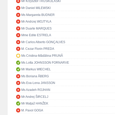
Mr Krzysztof TRUSKOLASKI
Mr Daniel MILEWSKI
Ms Margareta BUDNER
Mr Andrzej WOJTYŁA
Mr Duarte MARQUES
Mme Edite ESTRELA
Mr Carlos Alberto GONÇALVES
M. Cezar Florin PREDA
Ms Cristina-Mădălina PRUNĂ
Ms Lotta JOHNSSON FORNARVE
Mr Markus WIECHEL
Ms Boriana ÅBERG
Ms Eva-Lena JANSSON
Ms Azadeh ROJHAN
Mr Andrej ŠIRCELJ
Mr Matjaž HANŽEK
M. Pavol GOGA