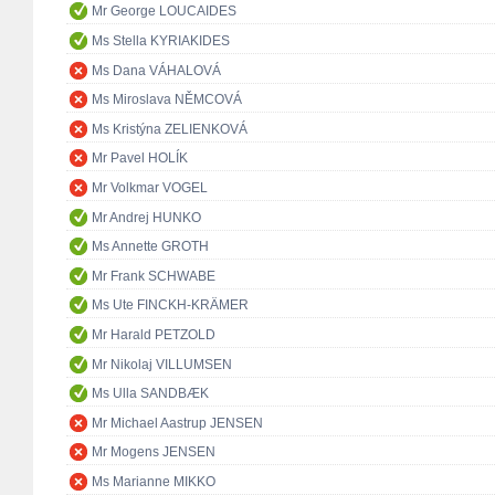
Mr George LOUCAIDES
Ms Stella KYRIAKIDES
Ms Dana VÁHALOVÁ
Ms Miroslava NĚMCOVÁ
Ms Kristýna ZELIENKOVÁ
Mr Pavel HOLÍK
Mr Volkmar VOGEL
Mr Andrej HUNKO
Ms Annette GROTH
Mr Frank SCHWABE
Ms Ute FINCKH-KRÄMER
Mr Harald PETZOLD
Mr Nikolaj VILLUMSEN
Ms Ulla SANDBÆK
Mr Michael Aastrup JENSEN
Mr Mogens JENSEN
Ms Marianne MIKKO