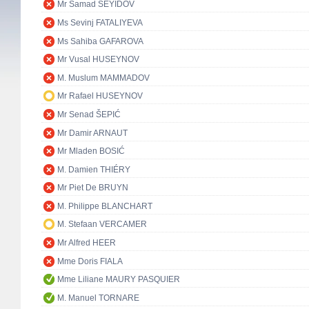
Mr Samad SEYIDOV
Ms Sevinj FATALIYEVA
Ms Sahiba GAFAROVA
Mr Vusal HUSEYNOV
M. Muslum MAMMADOV
Mr Rafael HUSEYNOV
Mr Senad ŠEPIĆ
Mr Damir ARNAUT
Mr Mladen BOSIĆ
M. Damien THIÉRY
Mr Piet De BRUYN
M. Philippe BLANCHART
M. Stefaan VERCAMER
Mr Alfred HEER
Mme Doris FIALA
Mme Liliane MAURY PASQUIER
M. Manuel TORNARE