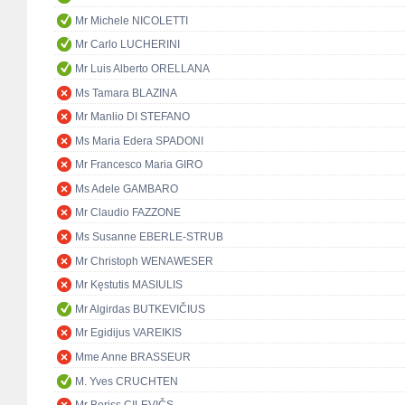
Mr Michele NICOLETTI
Mr Carlo LUCHERINI
Mr Luis Alberto ORELLANA
Ms Tamara BLAZINA
Mr Manlio DI STEFANO
Ms Maria Edera SPADONI
Mr Francesco Maria GIRO
Ms Adele GAMBARO
Mr Claudio FAZZONE
Ms Susanne EBERLE-STRUB
Mr Christoph WENAWESER
Mr Kęstutis MASIULIS
Mr Algirdas BUTKEVIČIUS
Mr Egidijus VAREIKIS
Mme Anne BRASSEUR
M. Yves CRUCHTEN