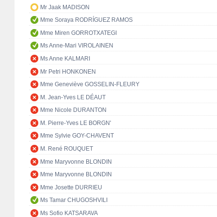
Mr Jaak MADISON
Mme Soraya RODRÍGUEZ RAMOS
Mme Miren GORROTXATEGI
Ms Anne-Mari VIROLAINEN
Ms Anne KALMARI
Mr Petri HONKONEN
Mme Geneviève GOSSELIN-FLEURY
M. Jean-Yves LE DÉAUT
Mme Nicole DURANTON
M. Pierre-Yves LE BORGN'
Mme Sylvie GOY-CHAVENT
M. René ROUQUET
Mme Maryvonne BLONDIN
Mme Maryvonne BLONDIN
Mme Josette DURRIEU
Ms Tamar CHUGOSHVILI
Ms Sofio KATSARAVA