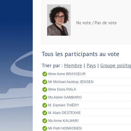
No vote / Pas de vote
Tous les participants au vote
Trier par :
Membre
|
Pays
|
Groupe politi
Mme Anne BRASSEUR
Mr Michael Aastrup JENSEN
Mme Doris FIALA
Ms Adele GAMBARO
M. Damien THIÉRY
M. Alain DESTEXHE
Ms Anne KALMARI
Mr Petri HONKONEN