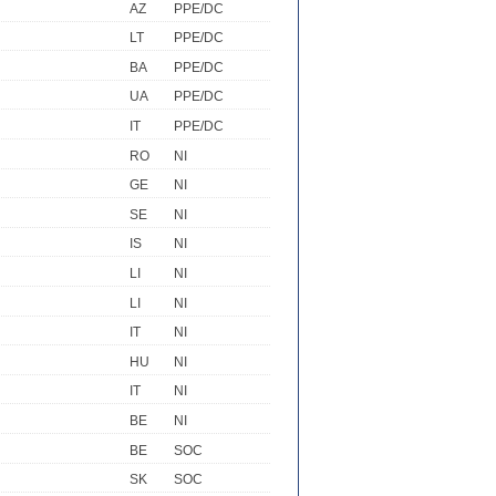
AZ
PPE/DC
LT
PPE/DC
BA
PPE/DC
UA
PPE/DC
IT
PPE/DC
RO
NI
GE
NI
SE
NI
IS
NI
LI
NI
LI
NI
IT
NI
HU
NI
IT
NI
BE
NI
BE
SOC
SK
SOC