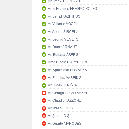
Mr Frank J. JENSSEN
Mme Béatrice FRESKO-ROLFO
Mr Bernd FABRITIUS
Mr Volkmar VOGEL
Mr Andrej ŠIRCELJ
Mr Leonid YEMETS
Mr Damir ARNAUT
Ms Boriana ÅBERG
Mme Nicole DURANTON
Ms Agnieszka POMASKA
Mr Egidijus VAREIKIS
Mr Luděk JENIŠTA
Mr Georgii LOGVYNSKYI
Mr Claudio FAZZONE
Mr Imre VEJKEY
Mr Şaban DİŞLİ
Mr Duarte MARQUES