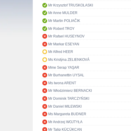
Mr Krzysztof TRUSKOLASKI
Mr Anne MULDER
Mr Martin POLIAČIK
Mr Robert TROY
Mr Rafael HUSEYNOV
Mr Markar ESEYAN
Mr Alfred HEER
Ms Kristýna ZELIENKOVÁ
Mme Serap YAŞAR
Mr Burhanettin UYSAL
Ms Iwona ARENT
Mr Włodzimierz BERNACKI
Mr Dominik TARCZYŃSKI
Mr Daniel MILEWSKI
Ms Margareta BUDNER
Mr Andrzej WOJTYŁA
Mr Talip KÜÇÜKCAN