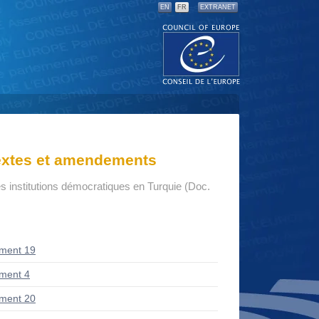
EN
FR
EXTRANET
textes et amendements
s institutions démocratiques en Turquie (Doc.
ment 19
ment 4
ment 20