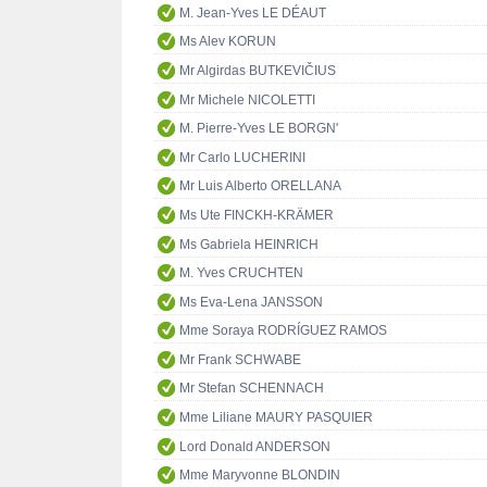
M. Jean-Yves LE DÉAUT
Ms Alev KORUN
Mr Algirdas BUTKEVIČIUS
Mr Michele NICOLETTI
M. Pierre-Yves LE BORGN'
Mr Carlo LUCHERINI
Mr Luis Alberto ORELLANA
Ms Ute FINCKH-KRÄMER
Ms Gabriela HEINRICH
M. Yves CRUCHTEN
Ms Eva-Lena JANSSON
Mme Soraya RODRÍGUEZ RAMOS
Mr Frank SCHWABE
Mr Stefan SCHENNACH
Mme Liliane MAURY PASQUIER
Lord Donald ANDERSON
Mme Maryvonne BLONDIN