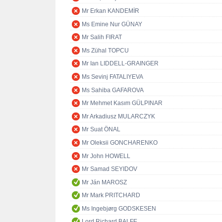
Mr Erkan KANDEMİR
Ms Emine Nur GÜNAY
Mr Salih FIRAT
Ms Zühal TOPCU
Mr Ian LIDDELL-GRAINGER
Ms Sevinj FATALIYEVA
Ms Sahiba GAFAROVA
Mr Mehmet Kasım GÜLPINAR
Mr Arkadiusz MULARCZYK
Mr Suat ÖNAL
Mr Oleksii GONCHARENKO
Mr John HOWELL
Mr Samad SEYIDOV
Mr Ján MAROSZ
Mr Mark PRITCHARD
Ms Ingebjørg GODSKESEN
Lord Richard BALFE