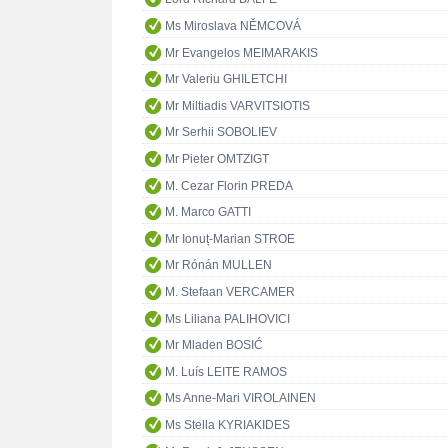
Ms Miroslava NĚMCOVÁ
Mr Evangelos MEIMARAKIS
Mr Valeriu GHILETCHI
Mr Miltiadis VARVITSIOTIS
Mr Serhii SOBOLIEV
Mr Pieter OMTZIGT
M. Cezar Florin PREDA
M. Marco GATTI
Mr Ionuț-Marian STROE
Mr Rónán MULLEN
M. Stefaan VERCAMER
Ms Liliana PALIHOVICI
Mr Mladen BOSIĆ
M. Luís LEITE RAMOS
Ms Anne-Mari VIROLAINEN
Ms Stella KYRIAKIDES