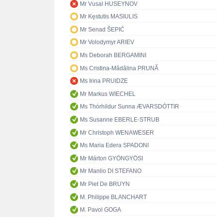
Mr Vusal HUSEYNOV
Mr Kęstutis MASIULIS
Mr Senad ŠEPIĆ
Mr Volodymyr ARIEV
Ms Deborah BERGAMINI
Ms Cristina-Mădălina PRUNĂ
Ms Irina PRUIDZE
Mr Markus WIECHEL
Ms Thórhildur Sunna ÆVARSDÓTTIR
Ms Susanne EBERLE-STRUB
Mr Christoph WENAWESER
Ms Maria Edera SPADONI
Mr Márton GYÖNGYÖSI
Mr Manlio DI STEFANO
Mr Piet De BRUYN
M. Philippe BLANCHART
M. Pavol GOGA