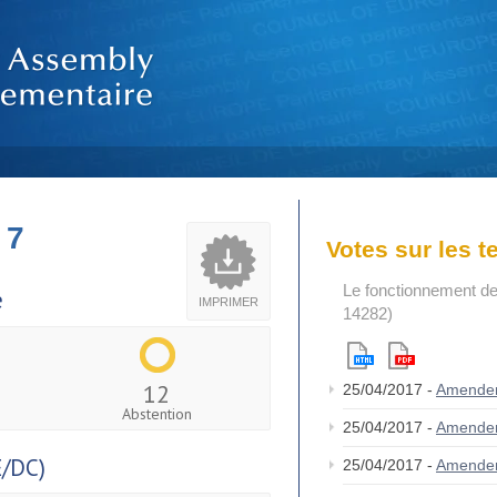
 7
Votes sur les 
Le fonctionnement de
e
IMPRIMER
14282)
12
25/04/2017 -
Amende
Abstention
25/04/2017 -
Amende
/DC)
25/04/2017 -
Amende