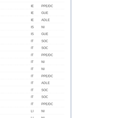
IE
PPE/DC
IE
GUE
IE
ADLE
IS
NI
IS
GUE
IT
SOC
IT
SOC
IT
PPE/DC
IT
NI
IT
NI
IT
PPE/DC
IT
ADLE
IT
SOC
IT
SOC
IT
PPE/DC
LI
NI