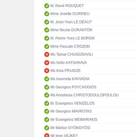
M. René ROUQUET
Mme Josette DURRIEU
M. Jean-Yves LE DÉAUT
Mme Nicole DURANTON
M. Pierre-Yves LE BORGN'
Mme Pascale CROZON
Ms Tamar CHUGOSHVILI
Ms Sofio KATSARAVA
Ms Irina PRUIDZE
Ms Ioanneta KAVVADIA
Mr Georgios PSYCHOGIOS
Ms Anastasia CHRISTODOULOPOULOU
M. Evangelos VENIZELOS
Mr Georgios MAVROTAS
Mr Evangelos MEIMARAKIS
Mr Márton GYÖNGYÖSI
Mr Imre VEJKEY