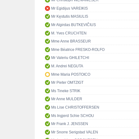
Mr Christoph WENAWESER
Mr Egidijus VAREIKIS
Mr Kęstutis MASIULIS
Mr Algirdas BUTKEVIČIUS
M. Yves CRUCHTEN
Mme Anne BRASSEUR
Mme Béatrice FRESKO-ROLFO
Mr Valeriu GHILETCHI
M. Andrei NEGUTA
Mme Maria POSTOICO
Mr Pieter OMTZIGT
Ms Tineke STRIK
Mr Anne MULDER
Ms Lise CHRISTOFFERSEN
Ms Ingjerd Schie SCHOU
Mr Frank J. JENSSEN
Mr Snorre Serigstad VALEN