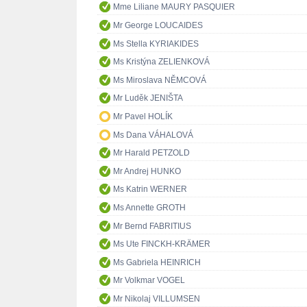
Mme Liliane MAURY PASQUIER
Mr George LOUCAIDES
Ms Stella KYRIAKIDES
Ms Kristýna ZELIENKOVÁ
Ms Miroslava NĚMCOVÁ
Mr Luděk JENIŠTA
Mr Pavel HOLÍK
Ms Dana VÁHALOVÁ
Mr Harald PETZOLD
Mr Andrej HUNKO
Ms Katrin WERNER
Ms Annette GROTH
Mr Bernd FABRITIUS
Ms Ute FINCKH-KRÄMER
Ms Gabriela HEINRICH
Mr Volkmar VOGEL
Mr Nikolaj VILLUMSEN