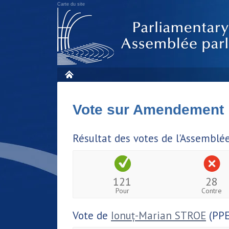
Carte du site
Vote sur Amendement
Résultat des votes de l'Assemblé
121
28
Pour
Contre
Vote de
Ionuț-Marian STROE
(PPE