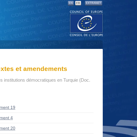
EN
FR
EXTRANET
textes et amendements
s institutions démocratiques en Turquie (Doc.
ment 19
ment 4
ment 20