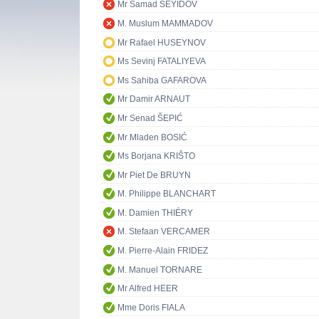
Mr Samad SEYIDOV
M. Muslum MAMMADOV
Mr Rafael HUSEYNOV
Ms Sevinj FATALIYEVA
Ms Sahiba GAFAROVA
Mr Damir ARNAUT
Mr Senad ŠEPIĆ
Mr Mladen BOSIĆ
Ms Borjana KRIŠTO
Mr Piet De BRUYN
M. Philippe BLANCHART
M. Damien THIÉRY
M. Stefaan VERCAMER
M. Pierre-Alain FRIDEZ
M. Manuel TORNARE
Mr Alfred HEER
Mme Doris FIALA