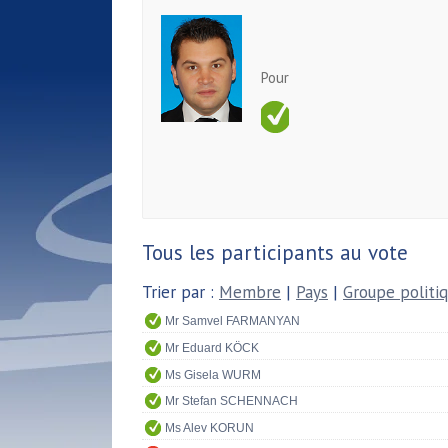
Pour
Tous les participants au vote
Trier par :
Membre
|
Pays
|
Groupe politi
Mr Samvel FARMANYAN
Mr Eduard KÖCK
Ms Gisela WURM
Mr Stefan SCHENNACH
Ms Alev KORUN