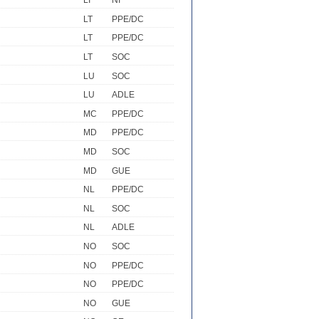
LI
NI
LT
PPE/DC
LT
PPE/DC
LT
SOC
LU
SOC
LU
ADLE
MC
PPE/DC
MD
PPE/DC
MD
SOC
MD
GUE
NL
PPE/DC
NL
SOC
NL
ADLE
NO
SOC
NO
PPE/DC
NO
PPE/DC
NO
GUE