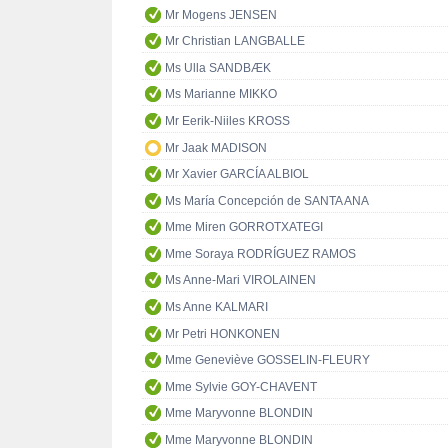
Mr Mogens JENSEN
Mr Christian LANGBALLE
Ms Ulla SANDBÆK
Ms Marianne MIKKO
Mr Eerik-Niiles KROSS
Mr Jaak MADISON
Mr Xavier GARCÍA ALBIOL
Ms María Concepción de SANTA ANA
Mme Miren GORROTXATEGI
Mme Soraya RODRÍGUEZ RAMOS
Ms Anne-Mari VIROLAINEN
Ms Anne KALMARI
Mr Petri HONKONEN
Mme Geneviève GOSSELIN-FLEURY
Mme Sylvie GOY-CHAVENT
Mme Maryvonne BLONDIN
Mme Maryvonne BLONDIN