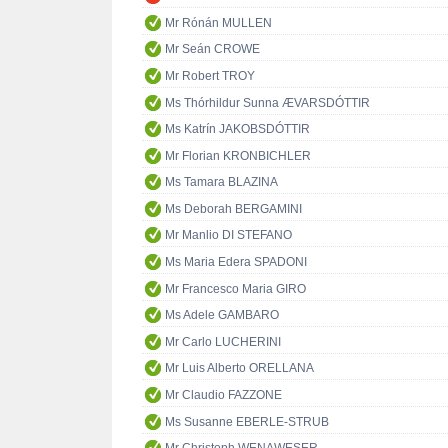
Mr Rónán MULLEN
Mr Seán CROWE
Mr Robert TROY
Ms Thórhildur Sunna ÆVARSDÓTTIR
Ms Katrín JAKOBSDÓTTIR
Mr Florian KRONBICHLER
Ms Tamara BLAZINA
Ms Deborah BERGAMINI
Mr Manlio DI STEFANO
Ms Maria Edera SPADONI
Mr Francesco Maria GIRO
Ms Adele GAMBARO
Mr Carlo LUCHERINI
Mr Luis Alberto ORELLANA
Mr Claudio FAZZONE
Ms Susanne EBERLE-STRUB