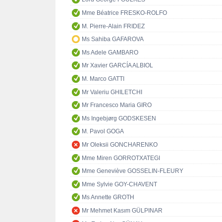
Mme Béatrice FRESKO-ROLFO
M. Pierre-Alain FRIDEZ
Ms Sahiba GAFAROVA
Ms Adele GAMBARO
Mr Xavier GARCÍA ALBIOL
M. Marco GATTI
Mr Valeriu GHILETCHI
Mr Francesco Maria GIRO
Ms Ingebjørg GODSKESEN
M. Pavol GOGA
Mr Oleksii GONCHARENKO
Mme Miren GORROTXATEGI
Mme Geneviève GOSSELIN-FLEURY
Mme Sylvie GOY-CHAVENT
Ms Annette GROTH
Mr Mehmet Kasım GÜLPINAR