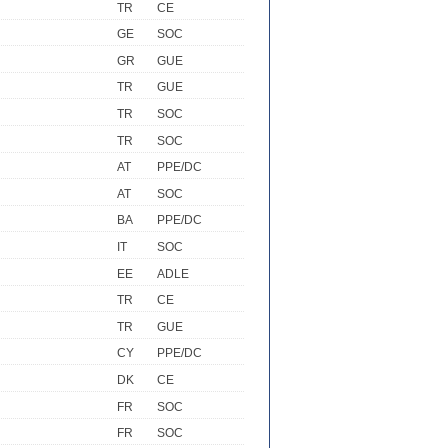
TR
CE
GE
SOC
GR
GUE
TR
GUE
TR
SOC
TR
SOC
AT
PPE/DC
AT
SOC
BA
PPE/DC
IT
SOC
EE
ADLE
TR
CE
TR
GUE
CY
PPE/DC
DK
CE
FR
SOC
FR
SOC