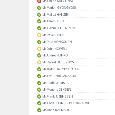
Ms Emine Nur GÜNAY
Mr Márton GYÖNGYÖSI
Mr Matjaž HANŽEK
Mr Alfred HEER
Ms Gabriela HEINRICH
Mr Pavel HOLÍK
Mr Petri HONKONEN
Mr John HOWELL
Mr Andrej HUNKO
Mr Rafael HUSEYNOV
Ms Katrín JAKOBSDÓTTIR
Ms Eva-Lena JANSSON
Mr Luděk JENIŠTA
Mr Mogens JENSEN
Mr Frank J. JENSSEN
Ms Lotta JOHNSSON FORNARVE
Ms Anne KALMARI