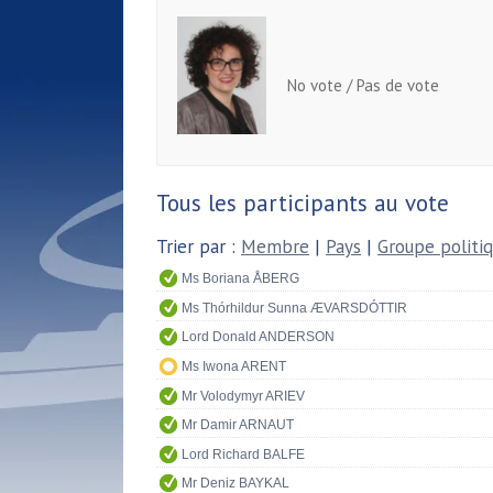
No vote / Pas de vote
Tous les participants au vote
Trier par :
Membre
|
Pays
|
Groupe politi
Ms Boriana ÅBERG
Ms Thórhildur Sunna ÆVARSDÓTTIR
Lord Donald ANDERSON
Ms Iwona ARENT
Mr Volodymyr ARIEV
Mr Damir ARNAUT
Lord Richard BALFE
Mr Deniz BAYKAL