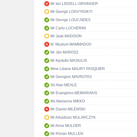
Mr Ian LIDDELL-GRAINGER
Mr Georgii LOGVYNSKYI
Mr George LOUCAIDES
Mr Carlo LUCHERINI
Mr Jaak MADISON
M. Muslum MAMMADOV
Mr Ján MAROSZ
Mr Kęstutis MASIULIS
Mme Liliane MAURY PASQUIER
Mr Georgios MAVROTAS
Sir Alan MEALE
Mr Evangelos MEIMARAKIS
Ms Marianne MIKKO
Mr Daniel MILEWSKI
Mr Arkadiusz MULARCZYK
Mr Anne MULDER
Mr Rónán MULLEN