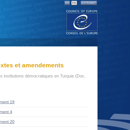
EN
FR
EXTRANET
textes et amendements
s institutions démocratiques en Turquie (Doc.
ment 19
ment 4
ment 20