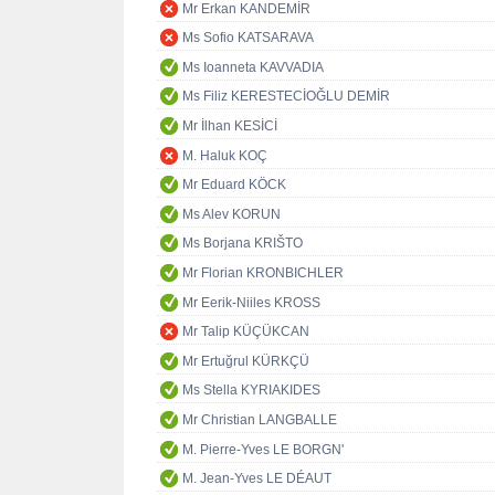
Mr Erkan KANDEMİR
Ms Sofio KATSARAVA
Ms Ioanneta KAVVADIA
Ms Filiz KERESTECİOĞLU DEMİR
Mr İlhan KESİCİ
M. Haluk KOÇ
Mr Eduard KÖCK
Ms Alev KORUN
Ms Borjana KRIŠTO
Mr Florian KRONBICHLER
Mr Eerik-Niiles KROSS
Mr Talip KÜÇÜKCAN
Mr Ertuğrul KÜRKÇÜ
Ms Stella KYRIAKIDES
Mr Christian LANGBALLE
M. Pierre-Yves LE BORGN'
M. Jean-Yves LE DÉAUT