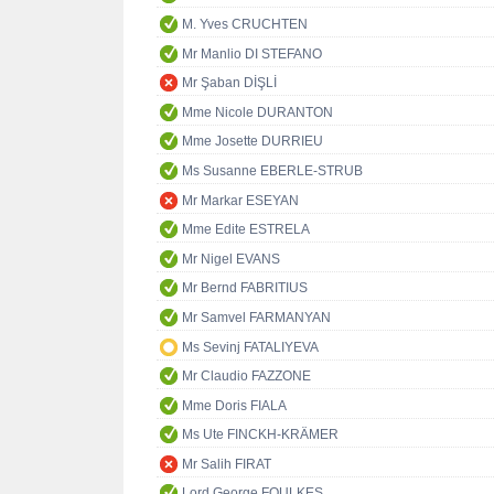
M. Yves CRUCHTEN
Mr Manlio DI STEFANO
Mr Şaban DİŞLİ
Mme Nicole DURANTON
Mme Josette DURRIEU
Ms Susanne EBERLE-STRUB
Mr Markar ESEYAN
Mme Edite ESTRELA
Mr Nigel EVANS
Mr Bernd FABRITIUS
Mr Samvel FARMANYAN
Ms Sevinj FATALIYEVA
Mr Claudio FAZZONE
Mme Doris FIALA
Ms Ute FINCKH-KRÄMER
Mr Salih FIRAT
Lord George FOULKES