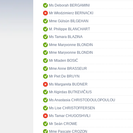
Ms Deborah BERGAMINI
Mr Włodzimierz BERNACKI
Mme Gülsün BİLGEHAN
M. Philippe BLANCHART
Ms Tamara BLAZINA
Mme Maryvonne BLONDIN
Mme Maryvonne BLONDIN
Mr Mladen BOSIĆ
Mme Anne BRASSEUR
Mr Piet De BRUYN
Ms Margareta BUDNER
Mr Algirdas BUTKEVIČIUS
Ms Anastasia CHRISTODOULOPOULOU
Ms Lise CHRISTOFFERSEN
Ms Tamar CHUGOSHVILI
Mr Seán CROWE
Mme Pascale CROZON