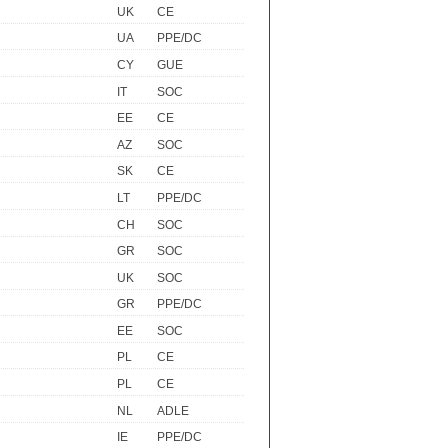
UK
CE
UA
PPE/DC
CY
GUE
IT
SOC
EE
CE
AZ
SOC
SK
CE
LT
PPE/DC
CH
SOC
GR
SOC
UK
SOC
GR
PPE/DC
EE
SOC
PL
CE
PL
CE
NL
ADLE
IE
PPE/DC