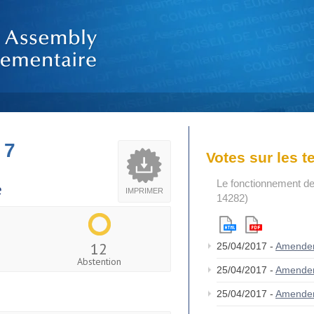
 7
Votes sur les 
Le fonctionnement de
e
IMPRIMER
14282)
12
25/04/2017 -
Amende
Abstention
25/04/2017 -
Amende
25/04/2017 -
Amende