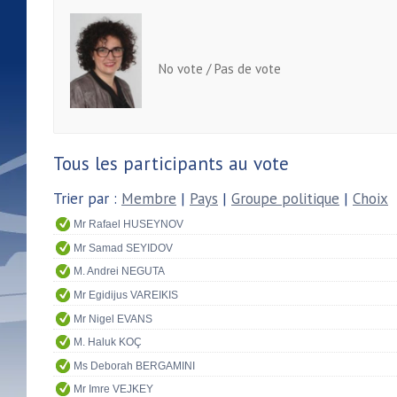
No vote / Pas de vote
Tous les participants au vote
Trier par :
Membre
|
Pays
|
Groupe politique
|
Choix
Mr Rafael HUSEYNOV
Mr Samad SEYIDOV
M. Andrei NEGUTA
Mr Egidijus VAREIKIS
Mr Nigel EVANS
M. Haluk KOÇ
Ms Deborah BERGAMINI
Mr Imre VEJKEY