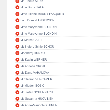
Ms Tineke STRIK
Mme Doris FIALA
Mme Liliane MAURY PASQUIER
Lord Donald ANDERSON
Mme Maryvonne BLONDIN
Mme Maryvonne BLONDIN
M. Marco GATTI
Ms Ingjerd Schie SCHOU
Mr Andrej HUNKO
Ms Katrin WERNER
Ms Annette GROTH
Ms Dana VÁHALOVÁ
M. Stefaan VERCAMER
Mr Mladen BOSIĆ
Mr Stefan SCHENNACH
Ms Susanna HUOVINEN
Ms Anne-Mari VIROLAINEN