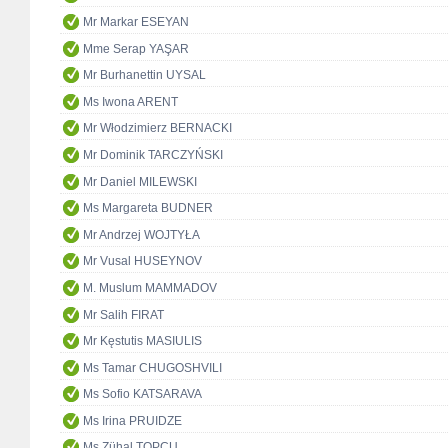
Mr Markar ESEYAN
Mme Serap YAŞAR
Mr Burhanettin UYSAL
Ms Iwona ARENT
Mr Włodzimierz BERNACKI
Mr Dominik TARCZYŃSKI
Mr Daniel MILEWSKI
Ms Margareta BUDNER
Mr Andrzej WOJTYŁA
Mr Vusal HUSEYNOV
M. Muslum MAMMADOV
Mr Salih FIRAT
Mr Kęstutis MASIULIS
Ms Tamar CHUGOSHVILI
Ms Sofio KATSARAVA
Ms Irina PRUIDZE
Ms Zühal TOPCU