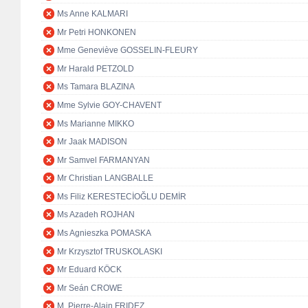
Ms Anne KALMARI
Mr Petri HONKONEN
Mme Geneviève GOSSELIN-FLEURY
Mr Harald PETZOLD
Ms Tamara BLAZINA
Mme Sylvie GOY-CHAVENT
Ms Marianne MIKKO
Mr Jaak MADISON
Mr Samvel FARMANYAN
Mr Christian LANGBALLE
Ms Filiz KERESTECİOĞLU DEMİR
Ms Azadeh ROJHAN
Ms Agnieszka POMASKA
Mr Krzysztof TRUSKOLASKI
Mr Eduard KÖCK
Mr Seán CROWE
M. Pierre-Alain FRIDEZ