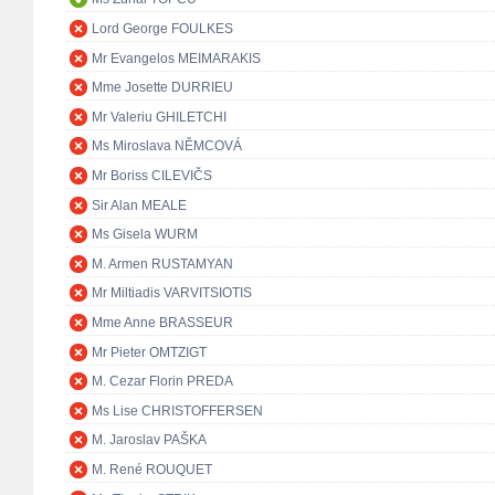
Lord George FOULKES
Mr Evangelos MEIMARAKIS
Mme Josette DURRIEU
Mr Valeriu GHILETCHI
Ms Miroslava NĚMCOVÁ
Mr Boriss CILEVIČS
Sir Alan MEALE
Ms Gisela WURM
M. Armen RUSTAMYAN
Mr Miltiadis VARVITSIOTIS
Mme Anne BRASSEUR
Mr Pieter OMTZIGT
M. Cezar Florin PREDA
Ms Lise CHRISTOFFERSEN
M. Jaroslav PAŠKA
M. René ROUQUET