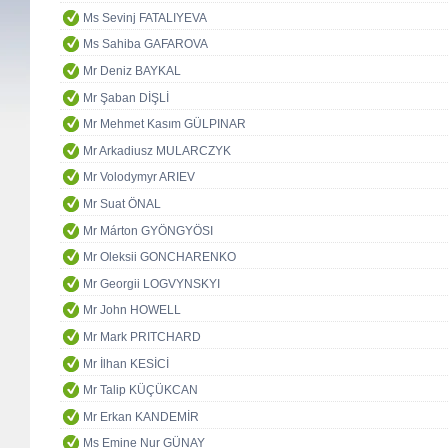
Ms Sevinj FATALIYEVA
Ms Sahiba GAFAROVA
Mr Deniz BAYKAL
Mr Şaban DİŞLİ
Mr Mehmet Kasım GÜLPINAR
Mr Arkadiusz MULARCZYK
Mr Volodymyr ARIEV
Mr Suat ÖNAL
Mr Márton GYÖNGYÖSI
Mr Oleksii GONCHARENKO
Mr Georgii LOGVYNSKYI
Mr John HOWELL
Mr Mark PRITCHARD
Mr İlhan KESİCİ
Mr Talip KÜÇÜKCAN
Mr Erkan KANDEMİR
Ms Emine Nur GÜNAY