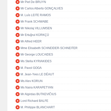
Mr Piet De BRUYN
Mr Carlos Alberto GONÇALVES
M. Luís LEITE RAMOS
Mr Frank SCHWABE
Mr Nikolaj VILLUMSEN
Mr Ertuğrul KÜRKÇÜ
Mr Alfred HEER
Mme Elisabeth SCHNEIDER-SCHNEITER
Mr George LOUCAIDES
Ms Stella KYRIAKIDES
M. Pavol GOGA
M. Jean-Yves LE DÉAUT
Ms Alev KORUN
Ms Naira KARAPETYAN
Mr Algirdas BUTKEVIČIUS
Lord Richard BALFE
M. Philippe BLANCHART