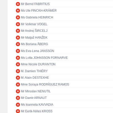
Mr Bernd FABRITIUS
Ms Ute FINCKH-KRÄMER
Ms Gabriela HEINRICH
Mr Volkmar VOGEL
Mr Andrej ŠIRCELJ
Mr Matjaž HANŽEK
Ms Boriana ÅBERG
Ms Eva-Lena JANSSON
Ms Lotta JOHNSSON FORNARVE
Mme Nicole DURANTON
M. Damien THIÉRY
M. Alain DESTEXHE
Mme Soraya RODRÍGUEZ RAMOS
Mr Miroslav NENUTIL
Mr Damir ARNAUT
Ms Ioanneta KAVVADIA
Mr Eerik-Niiles KROSS