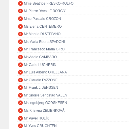
Mme Béatrice FRESKO-ROLFO
M. Pierre-Yves LE BORGN'
Mme Pascale CROZON
Ms Elena CENTEMERO
Mr Manlio DI STEFANO
Ms Maria Edera SPADONI
Mr Francesco Maria GIRO
Ms Adele GAMBARO
Mr Carlo LUCHERINI
Mr Luis Alberto ORELLANA
Mr Claudio FAZZONE
Mr Frank J. JENSSEN
Mr Snorre Serigstad VALEN
Ms Ingebjørg GODSKESEN
Ms Kristýna ZELIENKOVÁ
Mr Pavel HOLÍK
M. Yves CRUCHTEN