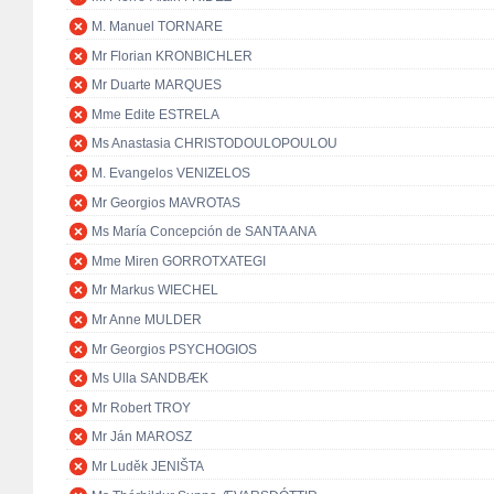
M. Manuel TORNARE
Mr Florian KRONBICHLER
Mr Duarte MARQUES
Mme Edite ESTRELA
Ms Anastasia CHRISTODOULOPOULOU
M. Evangelos VENIZELOS
Mr Georgios MAVROTAS
Ms María Concepción de SANTA ANA
Mme Miren GORROTXATEGI
Mr Markus WIECHEL
Mr Anne MULDER
Mr Georgios PSYCHOGIOS
Ms Ulla SANDBÆK
Mr Robert TROY
Mr Ján MAROSZ
Mr Luděk JENIŠTA