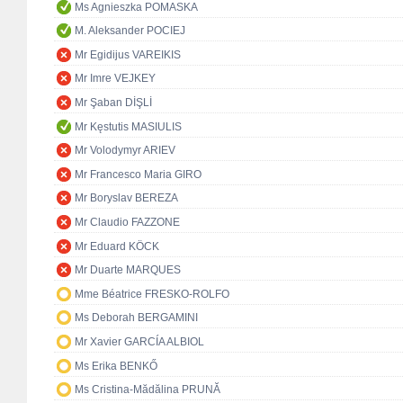
Ms Agnieszka POMASKA
M. Aleksander POCIEJ
Mr Egidijus VAREIKIS
Mr Imre VEJKEY
Mr Şaban DİŞLİ
Mr Kęstutis MASIULIS
Mr Volodymyr ARIEV
Mr Francesco Maria GIRO
Mr Boryslav BEREZA
Mr Claudio FAZZONE
Mr Eduard KÖCK
Mr Duarte MARQUES
Mme Béatrice FRESKO-ROLFO
Ms Deborah BERGAMINI
Mr Xavier GARCÍA ALBIOL
Ms Erika BENKŐ
Ms Cristina-Mădălina PRUNĂ