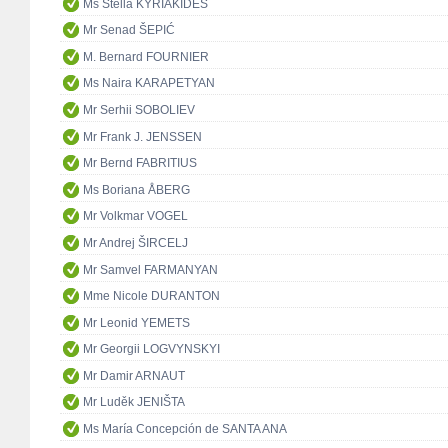
Ms Stella KYRIAKIDES
Mr Senad ŠEPIĆ
M. Bernard FOURNIER
Ms Naira KARAPETYAN
Mr Serhii SOBOLIEV
Mr Frank J. JENSSEN
Mr Bernd FABRITIUS
Ms Boriana ÅBERG
Mr Volkmar VOGEL
Mr Andrej ŠIRCELJ
Mr Samvel FARMANYAN
Mme Nicole DURANTON
Mr Leonid YEMETS
Mr Georgii LOGVYNSKYI
Mr Damir ARNAUT
Mr Luděk JENIŠTA
Ms María Concepción de SANTA ANA