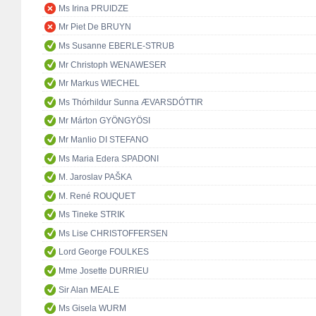
Ms Irina PRUIDZE
Mr Piet De BRUYN
Ms Susanne EBERLE-STRUB
Mr Christoph WENAWESER
Mr Markus WIECHEL
Ms Thórhildur Sunna ÆVARSDÓTTIR
Mr Márton GYÖNGYÖSI
Mr Manlio DI STEFANO
Ms Maria Edera SPADONI
M. Jaroslav PAŠKA
M. René ROUQUET
Ms Tineke STRIK
Ms Lise CHRISTOFFERSEN
Lord George FOULKES
Mme Josette DURRIEU
Sir Alan MEALE
Ms Gisela WURM