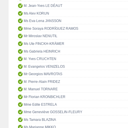
M. Jean-Yves LE DÉAUT
Ms Alev KORUN
Ms Eva-Lena JANSSON
Mme Soraya RODRÍGUEZ RAMOS
Mr Miroslav NENUTIL
Ms Ute FINCKH-KRÄMER
Ms Gabriela HEINRICH
M. Yves CRUCHTEN
M. Evangelos VENIZELOS
Mr Georgios MAVROTAS
M. Pierre-Alain FRIDEZ
M. Manuel TORNARE
Mr Florian KRONBICHLER
Mme Edite ESTRELA
Mme Geneviève GOSSELIN-FLEURY
Ms Tamara BLAZINA
Ms Marianne MIKKO