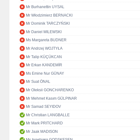
Mr Burhanettin UYSAL
Mr Włodzimierz BERNACKI
Mr Dominik TARCZYŃSKI
Mr Daniel MILEWSKI
Ms Margareta BUDNER
Mr Andrzej WOJTYŁA
Mr Talip KÜÇÜKCAN
Mr Erkan KANDEMİR
Ms Emine Nur GÜNAY
Mr Suat ÖNAL
Mr Oleksii GONCHARENKO
Mr Mehmet Kasım GÜLPINAR
Mr Samad SEYIDOV
Mr Christian LANGBALLE
Mr Mark PRITCHARD
Mr Jaak MADISON
Ms Ingebjørg GODSKESEN