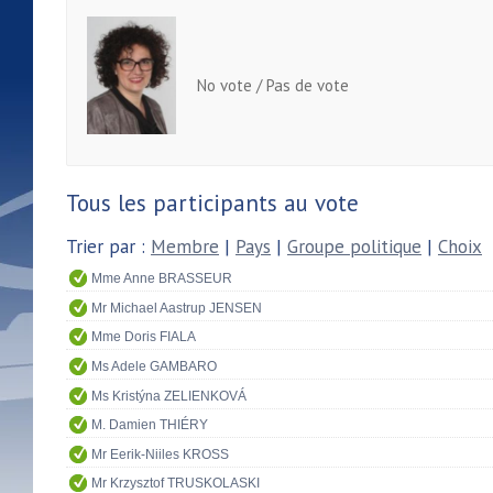
No vote / Pas de vote
Tous les participants au vote
Trier par :
Membre
|
Pays
|
Groupe politique
|
Choix
Mme Anne BRASSEUR
Mr Michael Aastrup JENSEN
Mme Doris FIALA
Ms Adele GAMBARO
Ms Kristýna ZELIENKOVÁ
M. Damien THIÉRY
Mr Eerik-Niiles KROSS
Mr Krzysztof TRUSKOLASKI