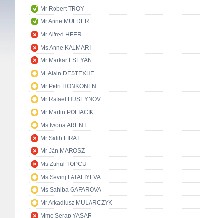
Mr Robert TROY
Mr Anne MULDER
Mr Alfred HEER
Ms Anne KALMARI
Mr Markar ESEYAN
M. Alain DESTEXHE
Mr Petri HONKONEN
Mr Rafael HUSEYNOV
Mr Martin POLIAČIK
Ms Iwona ARENT
Mr Salih FIRAT
Mr Ján MAROSZ
Ms Zühal TOPCU
Ms Sevinj FATALIYEVA
Ms Sahiba GAFAROVA
Mr Arkadiusz MULARCZYK
Mme Serap YAŞAR