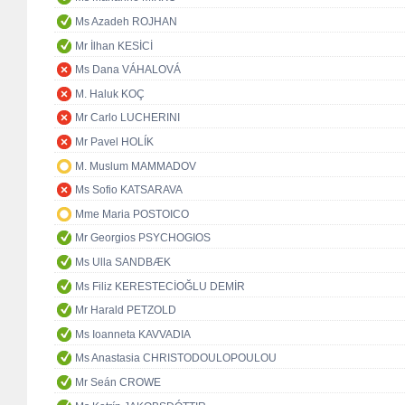
Ms Azadeh ROJHAN
Mr İlhan KESİCİ
Ms Dana VÁHALOVÁ
M. Haluk KOÇ
Mr Carlo LUCHERINI
Mr Pavel HOLÍK
M. Muslum MAMMADOV
Ms Sofio KATSARAVA
Mme Maria POSTOICO
Mr Georgios PSYCHOGIOS
Ms Ulla SANDBÆK
Ms Filiz KERESTECİOĞLU DEMİR
Mr Harald PETZOLD
Ms Ioanneta KAVVADIA
Ms Anastasia CHRISTODOULOPOULOU
Mr Seán CROWE