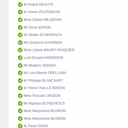
M. Andrei NEGUTA
M. Armen RUSTAMYAN
Mme Gülsün BİLGEHAN
Mr Deniz BAYKAL
Mr Stefan SCHENNACH
Ms Susanna HUOVINEN
Mme Liliane MAURY PASQUIER
Lord Donald ANDERSON
Mr Mogens JENSEN
Mr Luis Alberto ORELLANA
M. Philippe BLANCHART
M. Pierre-Yves LE BORGN'
Mme Pascale CROZON
Mr Algirdas BUTKEVIČIUS
Mme Maryvonne BLONDIN
Mme Maryvonne BLONDIN
M. Pavol GOGA