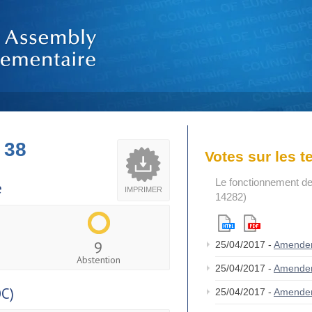
 38
Votes sur les 
Le fonctionnement de
e
IMPRIMER
14282)
9
25/04/2017 -
Amende
Abstention
25/04/2017 -
Amende
C)
25/04/2017 -
Amende