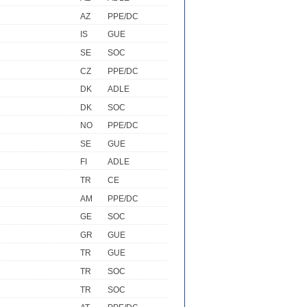
AZ
PPE/DC
IS
GUE
SE
SOC
CZ
PPE/DC
DK
ADLE
DK
SOC
NO
PPE/DC
SE
GUE
FI
ADLE
TR
CE
AM
PPE/DC
GE
SOC
GR
GUE
TR
GUE
TR
SOC
TR
SOC