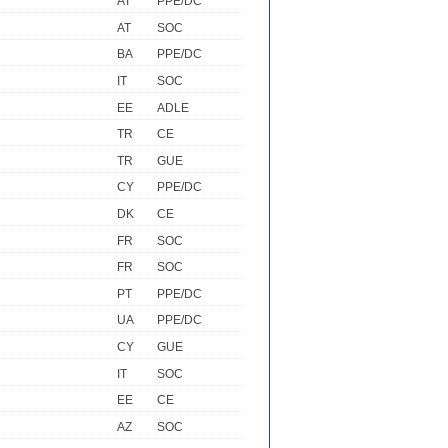
AT
PPE/DC
AT
SOC
BA
PPE/DC
IT
SOC
EE
ADLE
TR
CE
TR
GUE
CY
PPE/DC
DK
CE
FR
SOC
FR
SOC
PT
PPE/DC
UA
PPE/DC
CY
GUE
IT
SOC
EE
CE
AZ
SOC