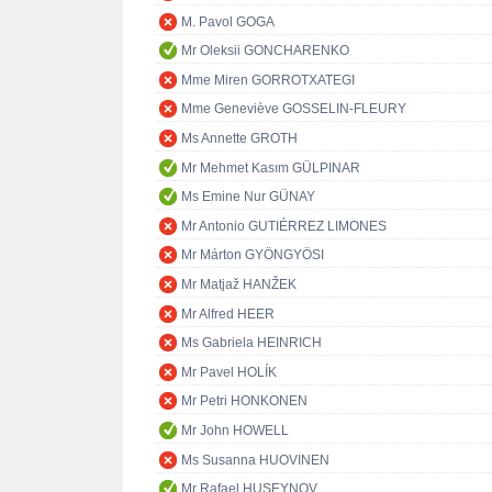
M. Pavol GOGA
Mr Oleksii GONCHARENKO
Mme Miren GORROTXATEGI
Mme Geneviève GOSSELIN-FLEURY
Ms Annette GROTH
Mr Mehmet Kasım GÜLPINAR
Ms Emine Nur GÜNAY
Mr Antonio GUTIÉRREZ LIMONES
Mr Márton GYÖNGYÖSI
Mr Matjaž HANŽEK
Mr Alfred HEER
Ms Gabriela HEINRICH
Mr Pavel HOLÍK
Mr Petri HONKONEN
Mr John HOWELL
Ms Susanna HUOVINEN
Mr Rafael HUSEYNOV