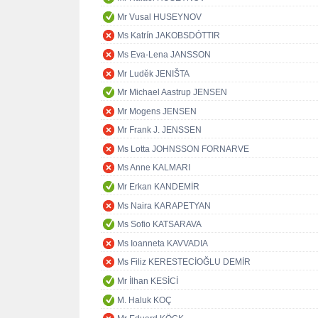
Mr Vusal HUSEYNOV
Ms Katrín JAKOBSDÓTTIR
Ms Eva-Lena JANSSON
Mr Luděk JENIŠTA
Mr Michael Aastrup JENSEN
Mr Mogens JENSEN
Mr Frank J. JENSSEN
Ms Lotta JOHNSSON FORNARVE
Ms Anne KALMARI
Mr Erkan KANDEMİR
Ms Naira KARAPETYAN
Ms Sofio KATSARAVA
Ms Ioanneta KAVVADIA
Ms Filiz KERESTECİOĞLU DEMİR
Mr İlhan KESİCİ
M. Haluk KOÇ