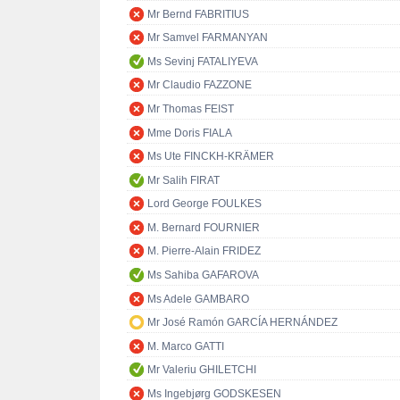
Mr Bernd FABRITIUS
Mr Samvel FARMANYAN
Ms Sevinj FATALIYEVA
Mr Claudio FAZZONE
Mr Thomas FEIST
Mme Doris FIALA
Ms Ute FINCKH-KRÄMER
Mr Salih FIRAT
Lord George FOULKES
M. Bernard FOURNIER
M. Pierre-Alain FRIDEZ
Ms Sahiba GAFAROVA
Ms Adele GAMBARO
Mr José Ramón GARCÍA HERNÁNDEZ
M. Marco GATTI
Mr Valeriu GHILETCHI
Ms Ingebjørg GODSKESEN