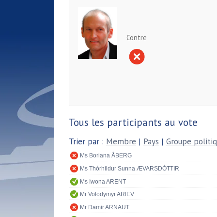
Contre
Tous les participants au vote
Trier par :
Membre
|
Pays
|
Groupe politi
Ms Boriana ÅBERG
Ms Thórhildur Sunna ÆVARSDÓTTIR
Ms Iwona ARENT
Mr Volodymyr ARIEV
Mr Damir ARNAUT