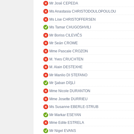
Mr José CEPEDA
Ms Anastasia CHRISTODOULOPOULOU
Ms Lise CHRISTOFFERSEN
Ms Tamar CHUGOSHVILI
Mr Boriss CILEVIČS
Mr Seán CROWE
Mme Pascale CROZON
M. Yves CRUCHTEN
M. Alain DESTEXHE
Mr Manlio DI STEFANO
Mr Şaban DİŞLİ
Mme Nicole DURANTON
Mme Josette DURRIEU
Ms Susanne EBERLE-STRUB
Mr Markar ESEYAN
Mme Edite ESTRELA
Mr Nigel EVANS