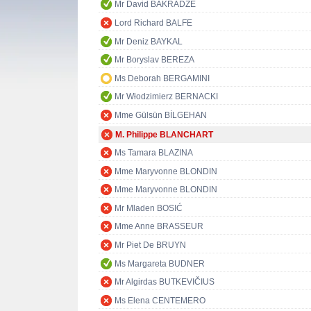
Mr David BAKRADZE
Lord Richard BALFE
Mr Deniz BAYKAL
Mr Boryslav BEREZA
Ms Deborah BERGAMINI
Mr Włodzimierz BERNACKI
Mme Gülsün BİLGEHAN
M. Philippe BLANCHART
Ms Tamara BLAZINA
Mme Maryvonne BLONDIN
Mme Maryvonne BLONDIN
Mr Mladen BOSIĆ
Mme Anne BRASSEUR
Mr Piet De BRUYN
Ms Margareta BUDNER
Mr Algirdas BUTKEVIČIUS
Ms Elena CENTEMERO