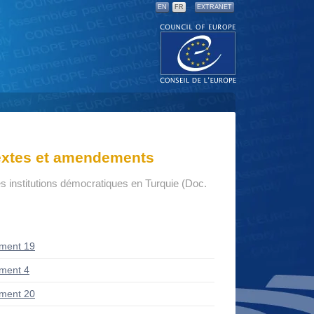
EN
FR
EXTRANET
textes et amendements
s institutions démocratiques en Turquie (Doc.
ment 19
ment 4
ment 20