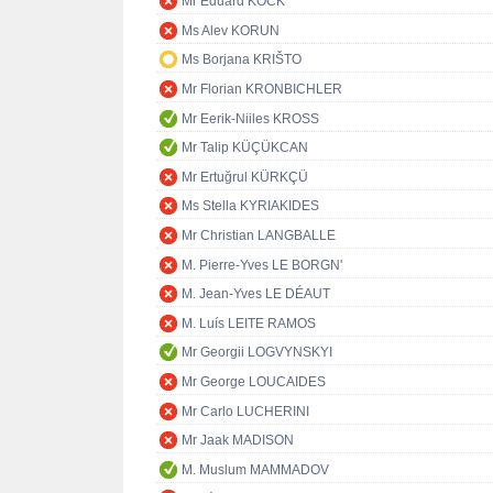
Mr Eduard KÖCK
Ms Alev KORUN
Ms Borjana KRIŠTO
Mr Florian KRONBICHLER
Mr Eerik-Niiles KROSS
Mr Talip KÜÇÜKCAN
Mr Ertuğrul KÜRKÇÜ
Ms Stella KYRIAKIDES
Mr Christian LANGBALLE
M. Pierre-Yves LE BORGN'
M. Jean-Yves LE DÉAUT
M. Luís LEITE RAMOS
Mr Georgii LOGVYNSKYI
Mr George LOUCAIDES
Mr Carlo LUCHERINI
Mr Jaak MADISON
M. Muslum MAMMADOV