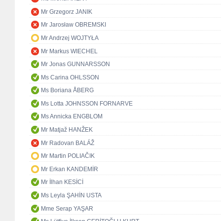
Mr Grzegorz JANIK
Mr Jarosław OBREMSKI
Mr Andrzej WOJTYŁA
Mr Markus WIECHEL
Mr Jonas GUNNARSSON
Ms Carina OHLSSON
Ms Boriana ÅBERG
Ms Lotta JOHNSSON FORNARVE
Ms Annicka ENGBLOM
Mr Matjaž HANŽEK
Mr Radovan BALÁŽ
Mr Martin POLIAČIK
Mr Erkan KANDEMİR
Mr İlhan KESİCİ
Ms Leyla ŞAHİN USTA
Mme Serap YAŞAR