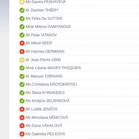
Ms Ganira PASHAYEVA
M. Damien THIÉRY
Ms Petra De SUTTER
Mme Milena DAMYANOVA
Mr Petar VITANOV
Mr Alfred HEER
Mr Hannes GERMANN
M. Jean-Pierre GRIN
Mme Liliane MAURY PASQUIER
M. Manuel TORNARE
Ms Christiana EROTOKRITOU
Ms Stella KYRIAKIDES
Ms Kristýna ZELIENKOVÁ
Mr Luděk JENIŠTA
Ms Miroslava NĚMCOVÁ
Ms Dana VÁHALOVÁ
Ms Gabriela PECKOVÁ