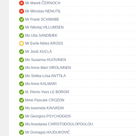
Mr Marek ČERNOCH
Mr Miroslav NENUTIL
Mr Frank SCHWABE
Mr Nikolaj VILLUMSEN
Ms Ulla SANDBÆK
Mr Eerik-Niiles KROSS
Mr Jordi XUCLÀ
Ms Susanna HUOVINEN
Ms Anne-Mari VIROLAINEN
Ms Sirkka-Liisa ANTTILA
Ms Anne KALMARI
M. Pierre-Yves LE BORGN'
Mme Pascale CROZON
Ms Ioanneta KAVVADIA
Mr Georgios PSYCHOGIOS
Ms Anastasia CHRISTODOULOPOULOU
Mr Domagoj HAJDUKOVIĆ