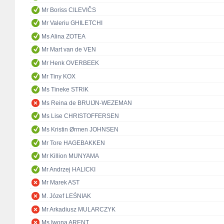
Mr Boriss CILEVIČS
Mr Valeriu GHILETCHI
Ms Alina ZOTEA
Mr Mart van de VEN
Mr Henk OVERBEEK
Mr Tiny KOX
Ms Tineke STRIK
Ms Reina de BRUIJN-WEZEMAN
Ms Lise CHRISTOFFERSEN
Ms Kristin Ørmen JOHNSEN
Mr Tore HAGEBAKKEN
Mr Killion MUNYAMA
Mr Andrzej HALICKI
Mr Marek AST
M. Józef LEŚNIAK
Mr Arkadiusz MULARCZYK
Ms Iwona ARENT