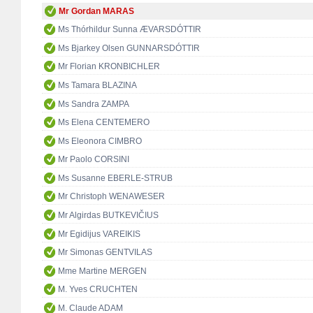
Mr Gordan MARAS
Ms Thórhildur Sunna ÆVARSDÓTTIR
Ms Bjarkey Olsen GUNNARSDÓTTIR
Mr Florian KRONBICHLER
Ms Tamara BLAZINA
Ms Sandra ZAMPA
Ms Elena CENTEMERO
Ms Eleonora CIMBRO
Mr Paolo CORSINI
Ms Susanne EBERLE-STRUB
Mr Christoph WENAWESER
Mr Algirdas BUTKEVIČIUS
Mr Egidijus VAREIKIS
Mr Simonas GENTVILAS
Mme Martine MERGEN
M. Yves CRUCHTEN
M. Claude ADAM