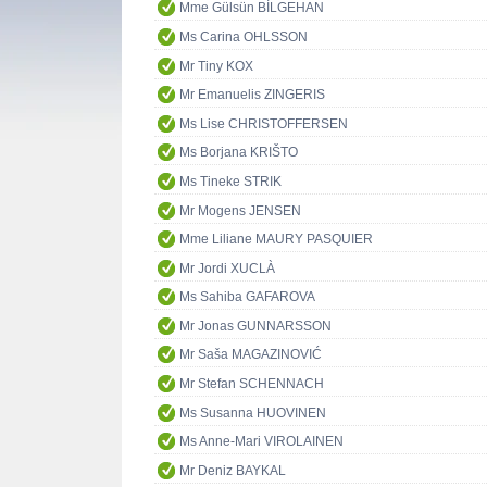
Mme Gülsün BİLGEHAN
Ms Carina OHLSSON
Mr Tiny KOX
Mr Emanuelis ZINGERIS
Ms Lise CHRISTOFFERSEN
Ms Borjana KRIŠTO
Ms Tineke STRIK
Mr Mogens JENSEN
Mme Liliane MAURY PASQUIER
Mr Jordi XUCLÀ
Ms Sahiba GAFAROVA
Mr Jonas GUNNARSSON
Mr Saša MAGAZINOVIĆ
Mr Stefan SCHENNACH
Ms Susanna HUOVINEN
Ms Anne-Mari VIROLAINEN
Mr Deniz BAYKAL