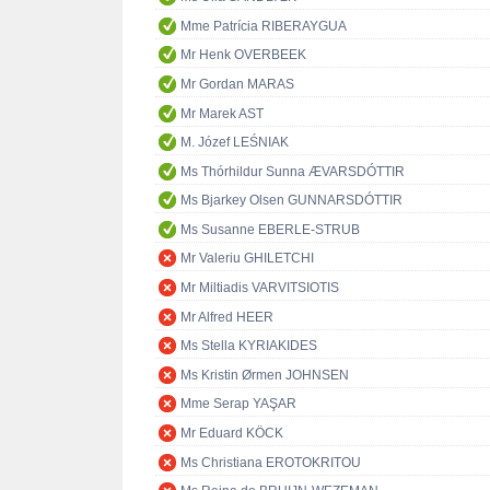
Mme Patrícia RIBERAYGUA
Mr Henk OVERBEEK
Mr Gordan MARAS
Mr Marek AST
M. Józef LEŚNIAK
Ms Thórhildur Sunna ÆVARSDÓTTIR
Ms Bjarkey Olsen GUNNARSDÓTTIR
Ms Susanne EBERLE-STRUB
Mr Valeriu GHILETCHI
Mr Miltiadis VARVITSIOTIS
Mr Alfred HEER
Ms Stella KYRIAKIDES
Ms Kristin Ørmen JOHNSEN
Mme Serap YAŞAR
Mr Eduard KÖCK
Ms Christiana EROTOKRITOU