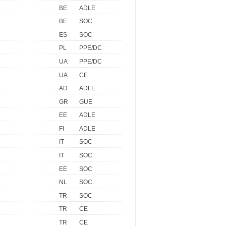
BE
ADLE
BE
SOC
ES
SOC
PL
PPE/DC
UA
PPE/DC
UA
CE
AD
ADLE
GR
GUE
EE
ADLE
FI
ADLE
IT
SOC
IT
SOC
EE
SOC
NL
SOC
TR
SOC
TR
CE
TR
CE