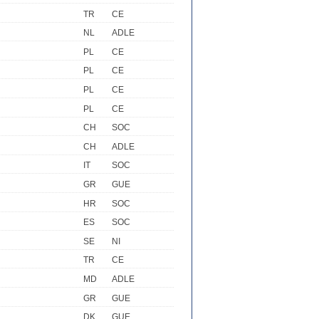
TR
CE
NL
ADLE
PL
CE
PL
CE
PL
CE
PL
CE
CH
SOC
CH
ADLE
IT
SOC
GR
GUE
HR
SOC
ES
SOC
SE
NI
TR
CE
MD
ADLE
GR
GUE
DK
GUE