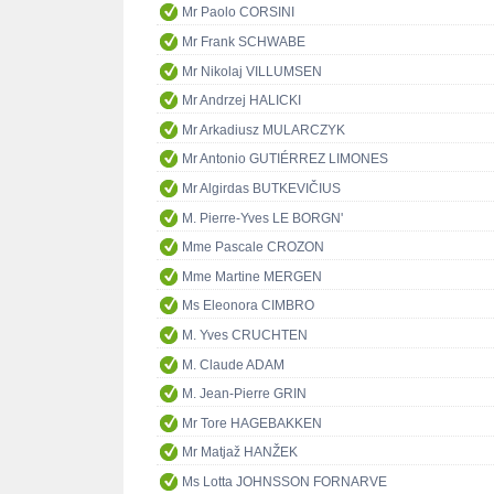
Mr Paolo CORSINI
Mr Frank SCHWABE
Mr Nikolaj VILLUMSEN
Mr Andrzej HALICKI
Mr Arkadiusz MULARCZYK
Mr Antonio GUTIÉRREZ LIMONES
Mr Algirdas BUTKEVIČIUS
M. Pierre-Yves LE BORGN'
Mme Pascale CROZON
Mme Martine MERGEN
Ms Eleonora CIMBRO
M. Yves CRUCHTEN
M. Claude ADAM
M. Jean-Pierre GRIN
Mr Tore HAGEBAKKEN
Mr Matjaž HANŽEK
Ms Lotta JOHNSSON FORNARVE