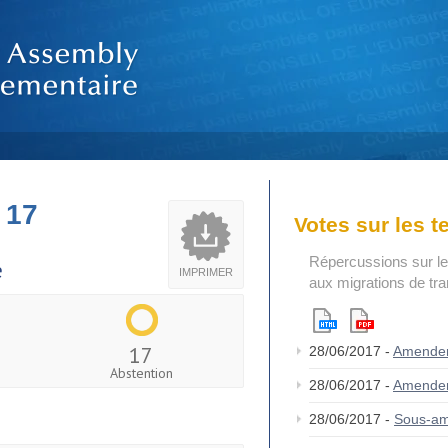
 17
Votes sur les 
Répercussions sur le
e
IMPRIMER
aux migrations de tr
17
28/06/2017 -
Amende
Abstention
28/06/2017 -
Amende
28/06/2017 -
Sous-a