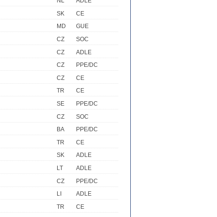
NL
ADLE
SK
CE
MD
GUE
CZ
SOC
CZ
ADLE
CZ
PPE/DC
CZ
CE
TR
CE
SE
PPE/DC
CZ
SOC
BA
PPE/DC
TR
CE
SK
ADLE
LT
ADLE
CZ
PPE/DC
LI
ADLE
TR
CE