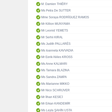
M. Damien THIÉRY
Ms Petra De SUTTER
Mme Soraya RODRÍGUEZ RAMOS
Mr Killion MUNYAMA
Mr Leonid YEMETS
Mr Serhii KIRAL
Ms Judith PALLARÉS
Ms Ioanneta KAVVADIA
Mr Eerik-Niiles KROSS
Ms Anne KALMARI
Ms Tamara BLAZINA
Ms Sandra ZAMPA
Ms Marianne MIKKO
Mr Nico SCHRIJVER
Mr İlhan KESİCİ
Mr Erkan KANDEMİR
Ms Leyla ŞAHİN USTA