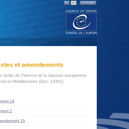
EN
FR
EXTRANET
textes et amendements
s droits de l’homme de la réponse européenne
ansit en Méditerranée (Doc. 14341)
ment 14
ment 1
mendement 15