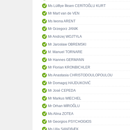
Ms Lütfiye İlksen CERİTOĞLU KURT
Mr Mart van de VEN
Ms Iwona ARENT
Mr Grzegorz JANIK
Mr Andrzej WOJTYŁA
Mr Jarosław OBREMSKI
M. Manuel TORNARE
Mr Hannes GERMANN
Mr Florian KRONBICHLER
Ms Anastasia CHRISTODOULOPOULOU
Mr Domagoj HAJDUKOVIĆ
Mr José CEPEDA
Mr Markus WIECHEL
Mr Orhan MİROĞLU
Ms Alina ZOTEA
Mr Georgios PSYCHOGIOS
Ms Ulla SANDBÆK