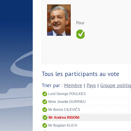
Pour
Tous les participants au vote
Trier par :
Membre
|
Pays
|
Groupe politi
Lord George FOULKES
Mme Josette DURRIEU
Mr Boriss CILEVIČS
Mr Andrea RIGONI
Mr Bogdan KLICH