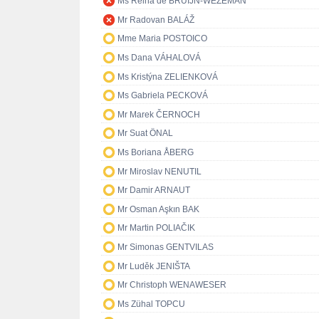
Ms Reina de BRUIJN-WEZEMAN
Mr Radovan BALÁŽ
Mme Maria POSTOICO
Ms Dana VÁHALOVÁ
Ms Kristýna ZELIENKOVÁ
Ms Gabriela PECKOVÁ
Mr Marek ČERNOCH
Mr Suat ÖNAL
Ms Boriana ÅBERG
Mr Miroslav NENUTIL
Mr Damir ARNAUT
Mr Osman Aşkın BAK
Mr Martin POLIAČIK
Mr Simonas GENTVILAS
Mr Luděk JENIŠTA
Mr Christoph WENAWESER
Ms Zühal TOPCU