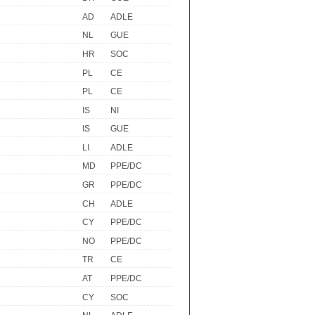
AD
ADLE
NL
GUE
HR
SOC
PL
CE
PL
CE
IS
NI
IS
GUE
LI
ADLE
MD
PPE/DC
GR
PPE/DC
CH
ADLE
CY
PPE/DC
NO
PPE/DC
TR
CE
AT
PPE/DC
CY
SOC