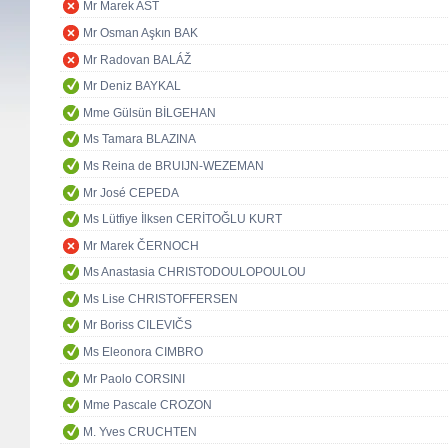
Mr Marek AST
Mr Osman Aşkın BAK
Mr Radovan BALÁŽ
Mr Deniz BAYKAL
Mme Gülsün BİLGEHAN
Ms Tamara BLAZINA
Ms Reina de BRUIJN-WEZEMAN
Mr José CEPEDA
Ms Lütfiye İlksen CERİTOĞLU KURT
Mr Marek ČERNOCH
Ms Anastasia CHRISTODOULOPOULOU
Ms Lise CHRISTOFFERSEN
Mr Boriss CILEVIČS
Ms Eleonora CIMBRO
Mr Paolo CORSINI
Mme Pascale CROZON
M. Yves CRUCHTEN