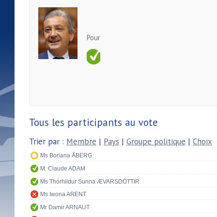
Pour
Tous les participants au vote
Trier par :
Membre
|
Pays
|
Groupe politique
|
Choix
Ms Boriana ÅBERG
M. Claude ADAM
Ms Thórhildur Sunna ÆVARSDÓTTIR
Ms Iwona ARENT
Mr Damir ARNAUT