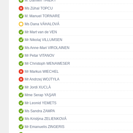
M. Damien THIÉRY
Ms Zühal TOPCU
M. Manuel TORNARE
Ms Dana VÁHALOVÁ
Mr Mart van de VEN
Mr Nikolaj VILLUMSEN
Ms Anne-Mari VIROLAINEN
Mr Petar VITANOV
Mr Christoph WENAWESER
Mr Markus WIECHEL
Mr Andrzej WOJTYŁA
Mr Jordi XUCLÀ
Mme Serap YAŞAR
Mr Leonid YEMETS
Ms Sandra ZAMPA
Ms Kristýna ZELIENKOVÁ
Mr Emanuelis ZINGERIS