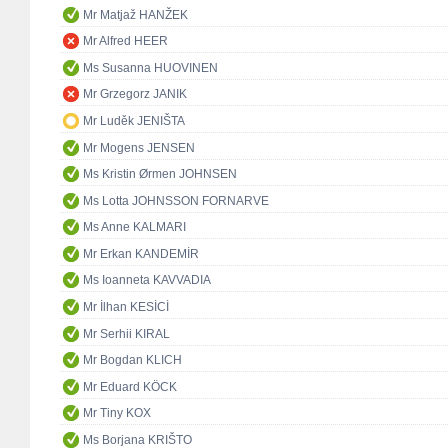
Mr Matjaž HANŽEK
Mr Alfred HEER
Ms Susanna HUOVINEN
Mr Grzegorz JANIK
Mr Luděk JENIŠTA
Mr Mogens JENSEN
Ms Kristin Ørmen JOHNSEN
Ms Lotta JOHNSSON FORNARVE
Ms Anne KALMARI
Mr Erkan KANDEMİR
Ms Ioanneta KAVVADIA
Mr İlhan KESİCİ
Mr Serhii KIRAL
Mr Bogdan KLICH
Mr Eduard KÖCK
Mr Tiny KOX
Ms Borjana KRIŠTO