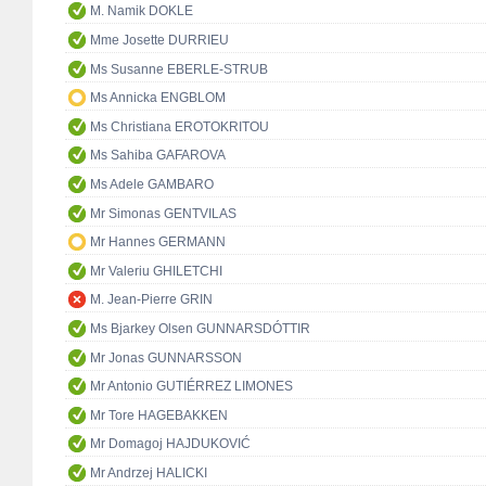
M. Namik DOKLE
Mme Josette DURRIEU
Ms Susanne EBERLE-STRUB
Ms Annicka ENGBLOM
Ms Christiana EROTOKRITOU
Ms Sahiba GAFAROVA
Ms Adele GAMBARO
Mr Simonas GENTVILAS
Mr Hannes GERMANN
Mr Valeriu GHILETCHI
M. Jean-Pierre GRIN
Ms Bjarkey Olsen GUNNARSDÓTTIR
Mr Jonas GUNNARSSON
Mr Antonio GUTIÉRREZ LIMONES
Mr Tore HAGEBAKKEN
Mr Domagoj HAJDUKOVIĆ
Mr Andrzej HALICKI