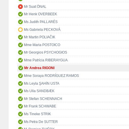
Mr Suat ÖNAL
Mr Henk OVERBEEK
Ms Judith PALLARÉS
Ms Gabriela PECKOVÁ
Mr Martin POLIAČIK
Mme Maria POSTOICO
Mr Georgios PSYCHOGIOS
Mme Patrícia RIBERAYGUA
Mr Andrea RIGONI
Mme Soraya RODRÍGUEZ RAMOS
Ms Leyla ŞAHİN USTA
Ms Ulla SANDBÆK
Mr Stefan SCHENNACH
Mr Frank SCHWABE
Ms Tineke STRIK
Ms Petra De SUTTER