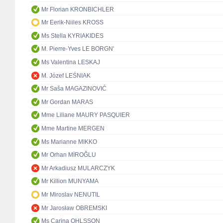
Mr Florian KRONBICHLER
Mr Eerik-Niiles KROSS
Ms Stella KYRIAKIDES
M. Pierre-Yves LE BORGN'
Ms Valentina LESKAJ
M. Józef LEŚNIAK
Mr Saša MAGAZINOVIĆ
Mr Gordan MARAS
Mme Liliane MAURY PASQUIER
Mme Martine MERGEN
Ms Marianne MIKKO
Mr Orhan MİROĞLU
Mr Arkadiusz MULARCZYK
Mr Killion MUNYAMA
Mr Miroslav NENUTIL
Mr Jarosław OBREMSKI
Ms Carina OHLSSON