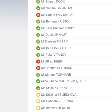
Mr Eduard KÖCK
Ms Sahiba GAFAROVA
Ms Ganira PASHAYEVA
Ms Borjana KRIŠTO
Mr Saša MAGAZINOVIĆ
Mr Damir ARNAUT
M. Damien THIÉRY
Ms Petra De SUTTER
Mr Petar VITANOV
Mr Alfred HEER
Mr Hannes GERMANN
M. Manuel TORNARE
Mme Liliane MAURY PASQUIER
Ms Stella KYRIAKIDES
Ms Kristýna ZELIENKOVÁ
Ms Gabriela PECKOVÁ
Mr Miroslav NENUTIL