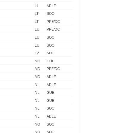
LI
ADLE
LT
SOC
LT
PPE/DC
LU
PPE/DC
LU
SOC
LU
SOC
LV
SOC
MD
GUE
MD
PPE/DC
MD
ADLE
NL
ADLE
NL
GUE
NL
GUE
NL
SOC
NL
ADLE
NO
SOC
NO
SOC