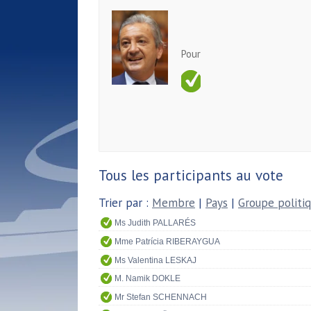
Pour
Tous les participants au vote
Trier par :
Membre
|
Pays
|
Groupe politi
Ms Judith PALLARÉS
Mme Patrícia RIBERAYGUA
Ms Valentina LESKAJ
M. Namik DOKLE
Mr Stefan SCHENNACH