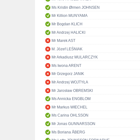
Ms Kristin Ørmen JOHNSEN
Mr Killion MUNYAMA
Mr Bogdan KLICH
Mr Andrzej HALICKI
Mr Marek AST
M. Józef LEŚNIAK
Mr Arkadiusz MULARCZYK
Ms Iwona ARENT
Mr Grzegorz JANIK
Mr Andrzej WOJTYŁA
Mr Jarosław OBREMSKI
Ms Annicka ENGBLOM
Mr Markus WIECHEL
Ms Carina OHLSSON
Mr Jonas GUNNARSSON
Ms Boriana ÅBERG