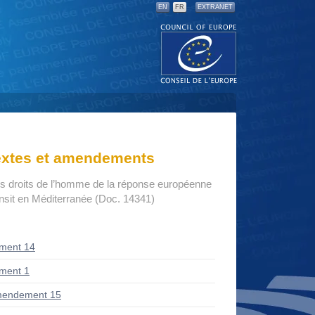
EN
FR
EXTRANET
textes et amendements
s droits de l’homme de la réponse européenne
ansit en Méditerranée (Doc. 14341)
ment 14
ment 1
mendement 15