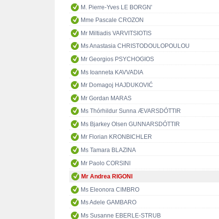
M. Pierre-Yves LE BORGN'
Mme Pascale CROZON
Mr Miltiadis VARVITSIOTIS
Ms Anastasia CHRISTODOULOPOULOU
Mr Georgios PSYCHOGIOS
Ms Ioanneta KAVVADIA
Mr Domagoj HAJDUKOVIĆ
Mr Gordan MARAS
Ms Thórhildur Sunna ÆVARSDÓTTIR
Ms Bjarkey Olsen GUNNARSDÓTTIR
Mr Florian KRONBICHLER
Ms Tamara BLAZINA
Mr Paolo CORSINI
Mr Andrea RIGONI
Ms Eleonora CIMBRO
Ms Adele GAMBARO
Ms Susanne EBERLE-STRUB