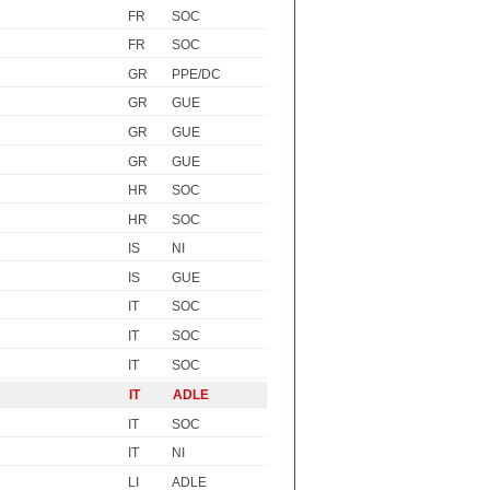
FR
SOC
FR
SOC
GR
PPE/DC
GR
GUE
GR
GUE
GR
GUE
HR
SOC
HR
SOC
IS
NI
IS
GUE
IT
SOC
IT
SOC
IT
SOC
IT
ADLE
IT
SOC
IT
NI
LI
ADLE