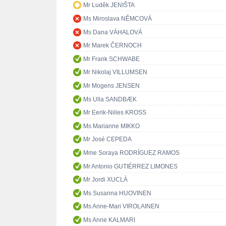
Mr Luděk JENIŠTA
Ms Miroslava NĚMCOVÁ
Ms Dana VÁHALOVÁ
Mr Marek ČERNOCH
Mr Frank SCHWABE
Mr Nikolaj VILLUMSEN
Mr Mogens JENSEN
Ms Ulla SANDBÆK
Mr Eerik-Niiles KROSS
Ms Marianne MIKKO
Mr José CEPEDA
Mme Soraya RODRÍGUEZ RAMOS
Mr Antonio GUTIÉRREZ LIMONES
Mr Jordi XUCLÀ
Ms Susanna HUOVINEN
Ms Anne-Mari VIROLAINEN
Ms Anne KALMARI