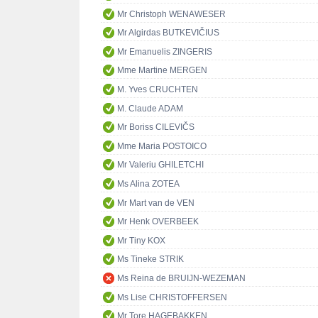
Mr Christoph WENAWESER
Mr Algirdas BUTKEVIČIUS
Mr Emanuelis ZINGERIS
Mme Martine MERGEN
M. Yves CRUCHTEN
M. Claude ADAM
Mr Boriss CILEVIČS
Mme Maria POSTOICO
Mr Valeriu GHILETCHI
Ms Alina ZOTEA
Mr Mart van de VEN
Mr Henk OVERBEEK
Mr Tiny KOX
Ms Tineke STRIK
Ms Reina de BRUIJN-WEZEMAN
Ms Lise CHRISTOFFERSEN
Mr Tore HAGEBAKKEN