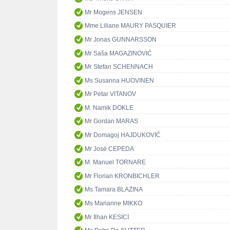
Mr Mogens JENSEN
Mme Liliane MAURY PASQUIER
Mr Jonas GUNNARSSON
Mr Saša MAGAZINOVIĆ
Mr Stefan SCHENNACH
Ms Susanna HUOVINEN
Mr Petar VITANOV
M. Namik DOKLE
Mr Gordan MARAS
Mr Domagoj HAJDUKOVIĆ
Mr José CEPEDA
M. Manuel TORNARE
Mr Florian KRONBICHLER
Ms Tamara BLAZINA
Ms Marianne MIKKO
Mr İlhan KESİCİ