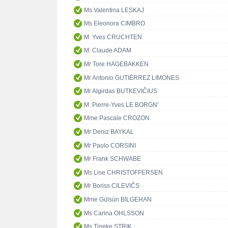
Ms Valentina LESKAJ
Ms Eleonora CIMBRO
M. Yves CRUCHTEN
M. Claude ADAM
Mr Tore HAGEBAKKEN
Mr Antonio GUTIÉRREZ LIMONES
Mr Algirdas BUTKEVIČIUS
M. Pierre-Yves LE BORGN'
Mme Pascale CROZON
Mr Deniz BAYKAL
Mr Paolo CORSINI
Mr Frank SCHWABE
Ms Lise CHRISTOFFERSEN
Mr Boriss CILEVIČS
Mme Gülsün BİLGEHAN
Ms Carina OHLSSON
Ms Tineke STRIK