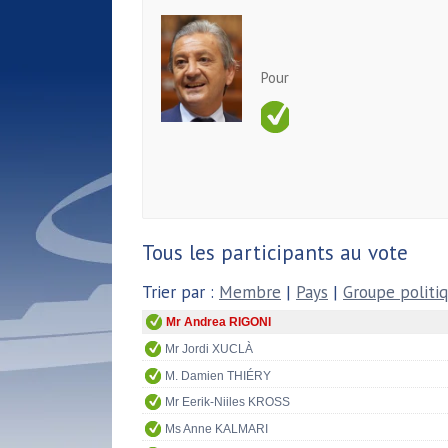
Pour
Tous les participants au vote
Trier par :
Membre
|
Pays
|
Groupe politi
Mr Andrea RIGONI
Mr Jordi XUCLÀ
M. Damien THIÉRY
Mr Eerik-Niiles KROSS
Ms Anne KALMARI