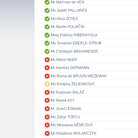
Mr Mart van de VEN
Ms Judith PALLARÉS
Ms Alina ZOTEA
Mr Martin POLIAČIK
Mme Patrícia RIBERAYGUA
Ms Susanne EBERLE-STRUB
Mr Christoph WENAWESER
Mr Alfred HEER
Mr Hannes GERMANN
Ms Reina de BRUIJN-WEZEMAN
Ms Kristýna ZELIENKOVÁ
Mr Radovan BALÁŽ
Mr Marek AST
M. Józef LEŚNIAK
Ms Zühal TOPCU
Ms Miroslava NĚMCOVÁ
Mr Arkadiusz MULARCZYK