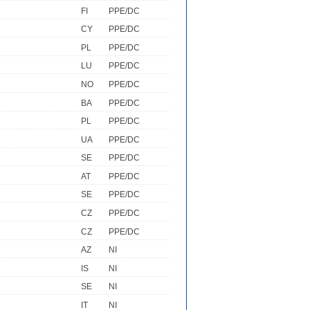
FI
PPE/DC
CY
PPE/DC
PL
PPE/DC
LU
PPE/DC
NO
PPE/DC
BA
PPE/DC
PL
PPE/DC
UA
PPE/DC
SE
PPE/DC
AT
PPE/DC
SE
PPE/DC
CZ
PPE/DC
CZ
PPE/DC
AZ
NI
IS
NI
SE
NI
IT
NI