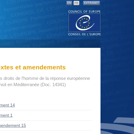
EN
FR
EXTRANET
textes et amendements
s droits de l’homme de la réponse européenne
ansit en Méditerranée (Doc. 14341)
ment 14
ment 1
mendement 15