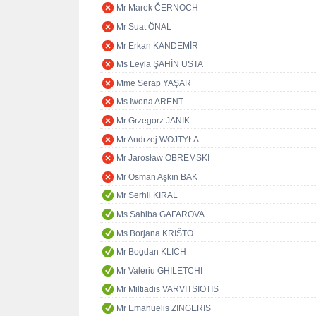
Mr Marek ČERNOCH
Mr Suat ÖNAL
Mr Erkan KANDEMİR
Ms Leyla ŞAHİN USTA
Mme Serap YAŞAR
Ms Iwona ARENT
Mr Grzegorz JANIK
Mr Andrzej WOJTYŁA
Mr Jarosław OBREMSKI
Mr Osman Aşkın BAK
Mr Serhii KIRAL
Ms Sahiba GAFAROVA
Ms Borjana KRIŠTO
Mr Bogdan KLICH
Mr Valeriu GHILETCHI
Mr Miltiadis VARVITSIOTIS
Mr Emanuelis ZINGERIS