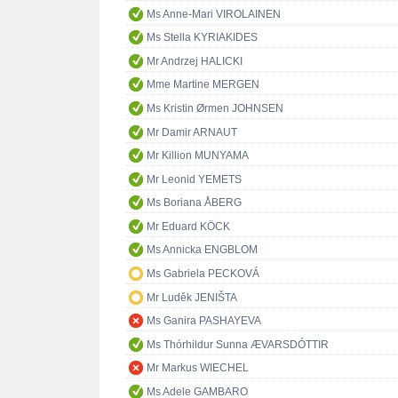
Ms Anne-Mari VIROLAINEN
Ms Stella KYRIAKIDES
Mr Andrzej HALICKI
Mme Martine MERGEN
Ms Kristin Ørmen JOHNSEN
Mr Damir ARNAUT
Mr Killion MUNYAMA
Mr Leonid YEMETS
Ms Boriana ÅBERG
Mr Eduard KÖCK
Ms Annicka ENGBLOM
Ms Gabriela PECKOVÁ
Mr Luděk JENIŠTA
Ms Ganira PASHAYEVA
Ms Thórhildur Sunna ÆVARSDÓTTIR
Mr Markus WIECHEL
Ms Adele GAMBARO