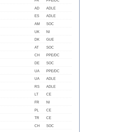
FR
PPE/DC
AD
ADLE
ES
ADLE
AM
SOC
UK
NI
DK
GUE
AT
SOC
CH
PPE/DC
DE
SOC
UA
PPE/DC
UA
ADLE
RS
ADLE
LT
CE
FR
NI
PL
CE
TR
CE
CH
SOC