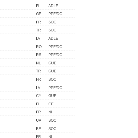
FI
ADLE
GE
PPE/DC
FR
SOC
TR
SOC
LV
ADLE
RO
PPE/DC
RS
PPE/DC
NL
GUE
TR
GUE
FR
SOC
LV
PPE/DC
CY
GUE
FI
CE
FR
NI
UA
SOC
BE
SOC
FR
NI