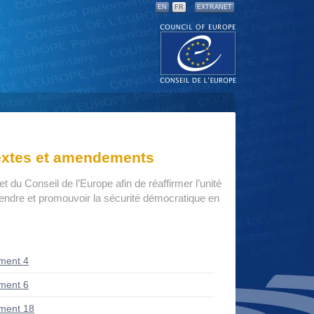
EN
FR
EXTRANET
textes et amendements
du Conseil de l’Europe afin de réaffirmer l’unité
endre et promouvoir la sécurité démocratique en
ment 4
ment 6
ment 18