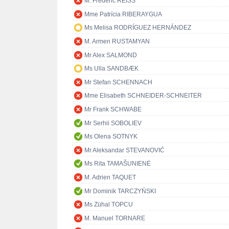
M. Frédéric REISS
Mme Patrícia RIBERAYGUA
Ms Melisa RODRÍGUEZ HERNÁNDEZ
M. Armen RUSTAMYAN
Mr Alex SALMOND
Ms Ulla SANDBÆK
Mr Stefan SCHENNACH
Mme Elisabeth SCHNEIDER-SCHNEITER
Mr Frank SCHWABE
Mr Serhii SOBOLIEV
Ms Olena SOTNYK
Mr Aleksandar STEVANOVIĆ
Ms Rita TAMAŠUNIENĖ
M. Adrien TAQUET
Mr Dominik TARCZYŃSKI
Ms Zühal TOPCU
M. Manuel TORNARE