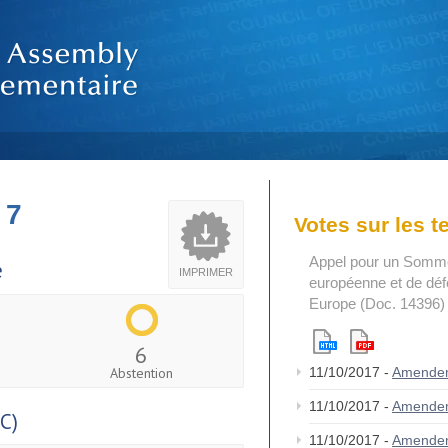
 7
Votes sur les 
Appel pour un Sommet 
e
IMPRIMER
européenne et de déf
Europe (Doc. 14396)
6
Abstention
11/10/2017 -
Amende
11/10/2017 -
Amende
C)
11/10/2017 -
Amende