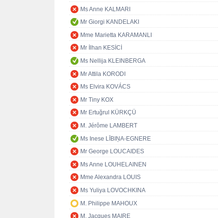
Ms Anne KALMARI
Mr Giorgi KANDELAKI
Mme Marietta KARAMANLI
Mr İlhan KESİCİ
Ms Nellija KLEINBERGA
Mr Attila KORODI
Ms Elvira KOVÁCS
Mr Tiny KOX
Mr Ertuğrul KÜRKÇÜ
M. Jérôme LAMBERT
Ms Inese LĪBIŅA-EGNERE
Mr George LOUCAIDES
Ms Anne LOUHELAINEN
Mme Alexandra LOUIS
Ms Yuliya LOVOCHKINA
M. Philippe MAHOUX
M. Jacques MAIRE