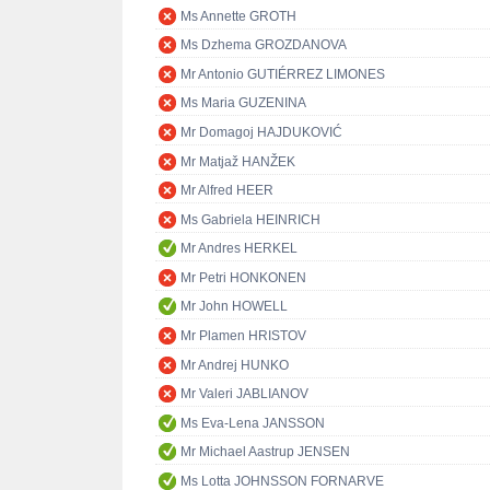
Ms Annette GROTH
Ms Dzhema GROZDANOVA
Mr Antonio GUTIÉRREZ LIMONES
Ms Maria GUZENINA
Mr Domagoj HAJDUKOVIĆ
Mr Matjaž HANŽEK
Mr Alfred HEER
Ms Gabriela HEINRICH
Mr Andres HERKEL
Mr Petri HONKONEN
Mr John HOWELL
Mr Plamen HRISTOV
Mr Andrej HUNKO
Mr Valeri JABLIANOV
Ms Eva-Lena JANSSON
Mr Michael Aastrup JENSEN
Ms Lotta JOHNSSON FORNARVE