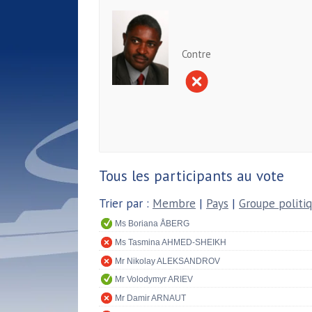
Contre
Tous les participants au vote
Trier par :
Membre
|
Pays
|
Groupe politi
Ms Boriana ÅBERG
Ms Tasmina AHMED-SHEIKH
Mr Nikolay ALEKSANDROV
Mr Volodymyr ARIEV
Mr Damir ARNAUT