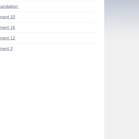
andation
ment 10
ment 16
ment 12
ment 3