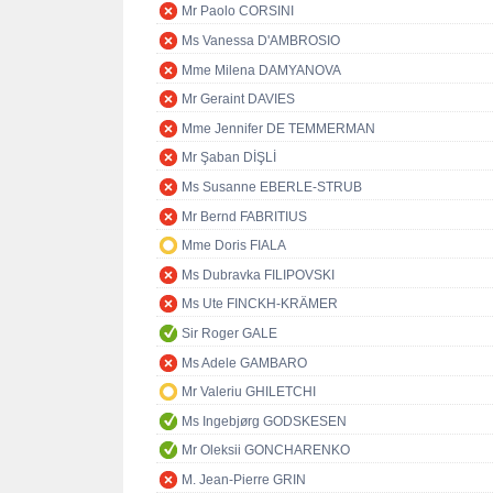
Mr Paolo CORSINI
Ms Vanessa D'AMBROSIO
Mme Milena DAMYANOVA
Mr Geraint DAVIES
Mme Jennifer DE TEMMERMAN
Mr Şaban DİŞLİ
Ms Susanne EBERLE-STRUB
Mr Bernd FABRITIUS
Mme Doris FIALA
Ms Dubravka FILIPOVSKI
Ms Ute FINCKH-KRÄMER
Sir Roger GALE
Ms Adele GAMBARO
Mr Valeriu GHILETCHI
Ms Ingebjørg GODSKESEN
Mr Oleksii GONCHARENKO
M. Jean-Pierre GRIN