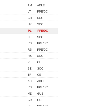
AM
ADLE
LT
PPE/DC
CH
SOC
UK
SOC
PL
PPE/DC
IT
SOC
RS
PPE/DC
RS
PPE/DC
RS
SOC
PL
CE
SE
SOC
TR
CE
AD
ADLE
RS
PPE/DC
MD
GUE
GR
GUE