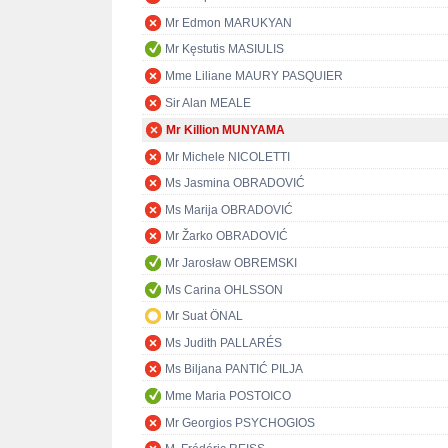
Mr Edmon MARUKYAN
Mr Kęstutis MASIULIS
Mme Liliane MAURY PASQUIER
Sir Alan MEALE
Mr Killion MUNYAMA
Mr Michele NICOLETTI
Ms Jasmina OBRADOVIĆ
Ms Marija OBRADOVIĆ
Mr Žarko OBRADOVIĆ
Mr Jarosław OBREMSKI
Ms Carina OHLSSON
Mr Suat ÖNAL
Ms Judith PALLARÉS
Ms Biljana PANTIĆ PILJA
Mme Maria POSTOICO
Mr Georgios PSYCHOGIOS