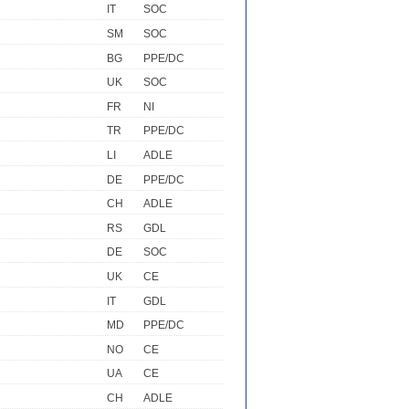
IT
SOC
SM
SOC
BG
PPE/DC
UK
SOC
FR
NI
TR
PPE/DC
LI
ADLE
DE
PPE/DC
CH
ADLE
RS
GDL
DE
SOC
UK
CE
IT
GDL
MD
PPE/DC
NO
CE
UA
CE
CH
ADLE