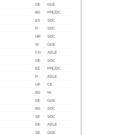
DE
GUE
BG
PPE/DC
ES
SOC
FI
SOC
HR
SOC
SI
GUE
CH
ADLE
DE
SOC
EE
PPE/DC
FI
ADLE
UK
CE
BG
NI
DE
GUE
BG
SOC
SE
SOC
DK
ADLE
SE
GUE