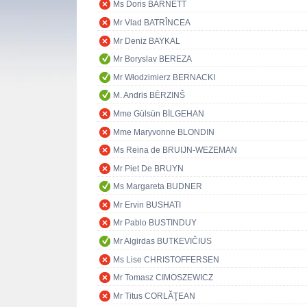
Ms Doris BARNETT
Mr Vlad BATRÎNCEA
Mr Deniz BAYKAL
Mr Boryslav BEREZA
Mr Włodzimierz BERNACKI
M. Andris BĒRZINŠ
Mme Gülsün BİLGEHAN
Mme Maryvonne BLONDIN
Ms Reina de BRUIJN-WEZEMAN
Mr Piet De BRUYN
Ms Margareta BUDNER
Mr Ervin BUSHATI
Mr Pablo BUSTINDUY
Mr Algirdas BUTKEVIČIUS
Ms Lise CHRISTOFFERSEN
Mr Tomasz CIMOSZEWICZ
Mr Titus CORLĂŢEAN