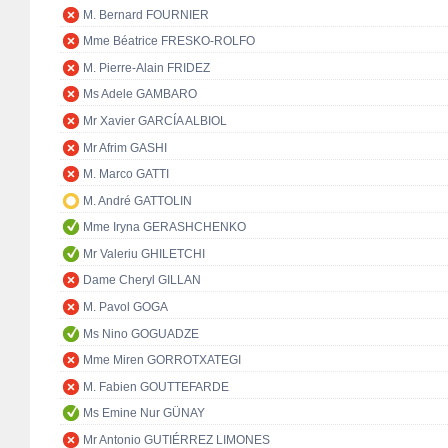
M. Bernard FOURNIER
Mme Béatrice FRESKO-ROLFO
M. Pierre-Alain FRIDEZ
Ms Adele GAMBARO
Mr Xavier GARCÍA ALBIOL
Mr Afrim GASHI
M. Marco GATTI
M. André GATTOLIN
Mme Iryna GERASHCHENKO
Mr Valeriu GHILETCHI
Dame Cheryl GILLAN
M. Pavol GOGA
Ms Nino GOGUADZE
Mme Miren GORROTXATEGI
M. Fabien GOUTTEFARDE
Ms Emine Nur GÜNAY
Mr Antonio GUTIÉRREZ LIMONES