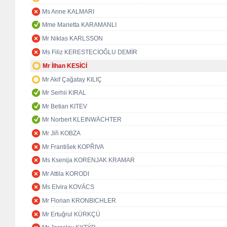
Ms Anne KALMARI
Mme Marietta KARAMANLI
Mr Niklas KARLSSON
Ms Filiz KERESTECİOĞLU DEMİR
Mr İlhan KESİCİ
Mr Akif Çağatay KILIÇ
Mr Serhii KIRAL
Mr Betian KITEV
Mr Norbert KLEINWÄCHTER
Mr Jiři KOBZA
Mr František KOPŘIVA
Ms Ksenija KORENJAK KRAMAR
Mr Attila KORODI
Ms Elvira KOVÁCS
Mr Florian KRONBICHLER
Mr Ertuğrul KÜRKÇÜ