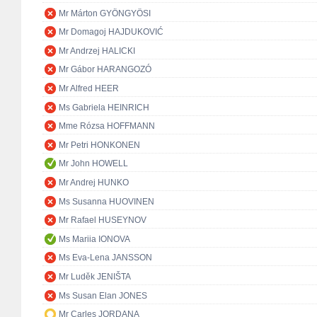
Mr Márton GYÖNGYÖSI
Mr Domagoj HAJDUKOVIĆ
Mr Andrzej HALICKI
Mr Gábor HARANGOZÓ
Mr Alfred HEER
Ms Gabriela HEINRICH
Mme Rózsa HOFFMANN
Mr Petri HONKONEN
Mr John HOWELL
Mr Andrej HUNKO
Ms Susanna HUOVINEN
Mr Rafael HUSEYNOV
Ms Mariia IONOVA
Ms Eva-Lena JANSSON
Mr Luděk JENIŠTA
Ms Susan Elan JONES
Mr Carles JORDANA