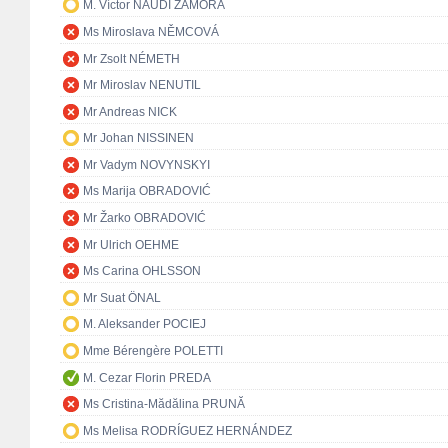
M. Víctor NAUDI ZAMORA
Ms Miroslava NĚMCOVÁ
Mr Zsolt NÉMETH
Mr Miroslav NENUTIL
Mr Andreas NICK
Mr Johan NISSINEN
Mr Vadym NOVYNSKYI
Ms Marija OBRADOVIĆ
Mr Žarko OBRADOVIĆ
Mr Ulrich OEHME
Ms Carina OHLSSON
Mr Suat ÖNAL
M. Aleksander POCIEJ
Mme Bérengère POLETTI
M. Cezar Florin PREDA
Ms Cristina-Mădălina PRUNĂ
Ms Melisa RODRÍGUEZ HERNÁNDEZ