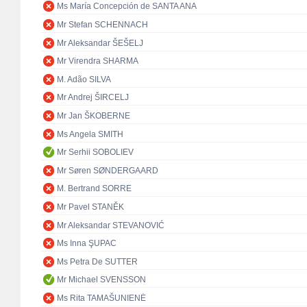
Ms María Concepción de SANTA ANA
Mr Stefan SCHENNACH
Mr Aleksandar ŠEŠELJ
Mr Virendra SHARMA
M. Adão SILVA
Mr Andrej ŠIRCELJ
Mr Jan ŠKOBERNE
Ms Angela SMITH
Mr Serhii SOBOLIEV
Mr Søren SØNDERGAARD
M. Bertrand SORRE
Mr Pavel STANĚK
Mr Aleksandar STEVANOVIĆ
Ms Inna ŞUPAC
Ms Petra De SUTTER
Mr Michael SVENSSON
Ms Rita TAMAŠUNIENĖ