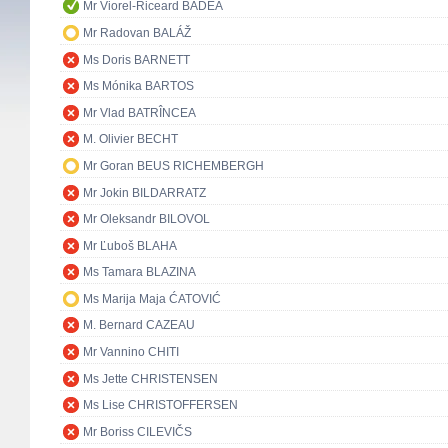
Mr Viorel-Riceard BADEA
Mr Radovan BALÁŽ
Ms Doris BARNETT
Ms Mónika BARTOS
Mr Vlad BATRÎNCEA
M. Olivier BECHT
Mr Goran BEUS RICHEMBERGH
Mr Jokin BILDARRATZ
Mr Oleksandr BILOVOL
Mr Ľuboš BLAHA
Ms Tamara BLAZINA
Ms Marija Maja ĆATOVIĆ
M. Bernard CAZEAU
Mr Vannino CHITI
Ms Jette CHRISTENSEN
Ms Lise CHRISTOFFERSEN
Mr Boriss CILEVIČS