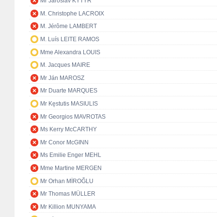
Mr Jaroslav KYTÝR
M. Christophe LACROIX
M. Jérôme LAMBERT
M. Luís LEITE RAMOS
Mme Alexandra LOUIS
M. Jacques MAIRE
Mr Ján MAROSZ
Mr Duarte MARQUES
Mr Kęstutis MASIULIS
Mr Georgios MAVROTAS
Ms Kerry McCARTHY
Mr Conor McGINN
Ms Emilie Enger MEHL
Mme Martine MERGEN
Mr Orhan MİROĞLU
Mr Thomas MÜLLER
Mr Killion MUNYAMA