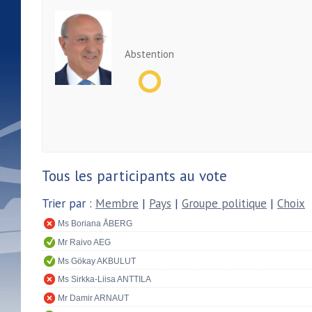
Abstention
Tous les participants au vote
Trier par :
Membre
|
Pays
|
Groupe politique
|
Choix
Ms Boriana ÅBERG
Mr Raivo AEG
Ms Gökay AKBULUT
Ms Sirkka-Liisa ANTTILA
Mr Damir ARNAUT