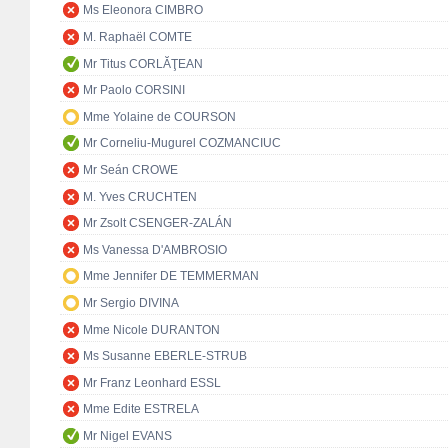
Ms Eleonora CIMBRO
M. Raphaël COMTE
Mr Titus CORLĂŢEAN
Mr Paolo CORSINI
Mme Yolaine de COURSON
Mr Corneliu-Mugurel COZMANCIUC
Mr Seán CROWE
M. Yves CRUCHTEN
Mr Zsolt CSENGER-ZALÁN
Ms Vanessa D'AMBROSIO
Mme Jennifer DE TEMMERMAN
Mr Sergio DIVINA
Mme Nicole DURANTON
Ms Susanne EBERLE-STRUB
Mr Franz Leonhard ESSL
Mme Edite ESTRELA
Mr Nigel EVANS