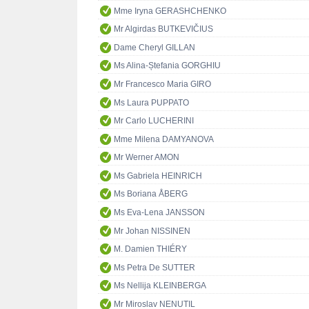
Mme Iryna GERASHCHENKO
Mr Algirdas BUTKEVIČIUS
Dame Cheryl GILLAN
Ms Alina-Ștefania GORGHIU
Mr Francesco Maria GIRO
Ms Laura PUPPATO
Mr Carlo LUCHERINI
Mme Milena DAMYANOVA
Mr Werner AMON
Ms Gabriela HEINRICH
Ms Boriana ÅBERG
Ms Eva-Lena JANSSON
Mr Johan NISSINEN
M. Damien THIÉRY
Ms Petra De SUTTER
Ms Nellija KLEINBERGA
Mr Miroslav NENUTIL