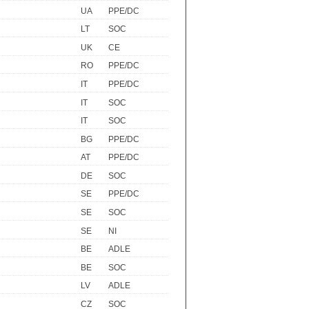
UA
PPE/DC
LT
SOC
UK
CE
RO
PPE/DC
IT
PPE/DC
IT
SOC
IT
SOC
BG
PPE/DC
AT
PPE/DC
DE
SOC
SE
PPE/DC
SE
SOC
SE
NI
BE
ADLE
BE
SOC
LV
ADLE
CZ
SOC