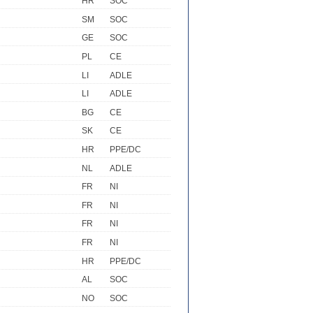
HR
SOC
SM
SOC
GE
SOC
PL
CE
LI
ADLE
LI
ADLE
BG
CE
SK
CE
HR
PPE/DC
NL
ADLE
FR
NI
FR
NI
FR
NI
FR
NI
HR
PPE/DC
AL
SOC
NO
SOC