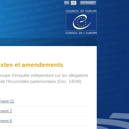
EN
FR
EXTRANET
textes et amendements
roupe d’enquête indépendant sur les allégations
n de l’Assemblée parlementaire (Doc. 14540)
ment 11
ment 2
ment 6