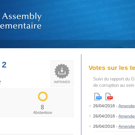
 2
Votes sur les 
Suivi du rapport du G
e
IMPRIMER
de corruption au sei
8
26/04/2018 -
Amende
Abstention
26/04/2018 -
Amende
26/04/2018 -
Amende