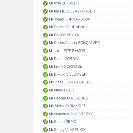
Mr Axel SCHÄFER
Mr Ian LIDDELL-GRAINGER
Mr Jonas GUNNARSSON
Mr Stefan SCHENNACH
Mr Piet De BRUYN
Mr Carlos Alberto GONÇALVES
M. Luís LEITE RAMOS
Mr Paolo CORSINI
Mr Frank SCHWABE
Mr Nikolaj VILLUMSEN
Ms Inese LĪBIŅA-EGNERE
Mr Alfred HEER
Mr George LOUCAIDES
Ms Stella KYRIAKIDES
Mr Arkadiusz MULARCZYK
Mr Senad ŠEPIĆ
Mr Sergiy VLASENKO