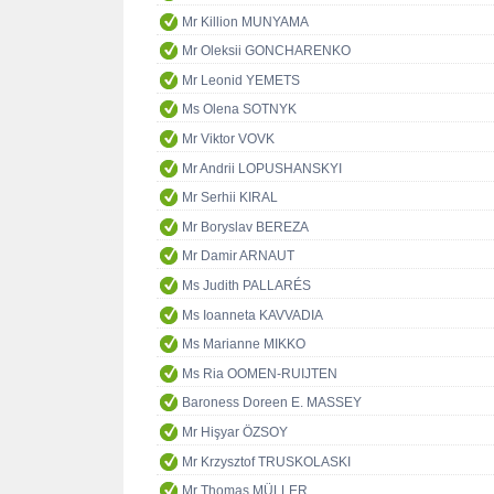
Mr Killion MUNYAMA
Mr Oleksii GONCHARENKO
Mr Leonid YEMETS
Ms Olena SOTNYK
Mr Viktor VOVK
Mr Andrii LOPUSHANSKYI
Mr Serhii KIRAL
Mr Boryslav BEREZA
Mr Damir ARNAUT
Ms Judith PALLARÉS
Ms Ioanneta KAVVADIA
Ms Marianne MIKKO
Ms Ria OOMEN-RUIJTEN
Baroness Doreen E. MASSEY
Mr Hişyar ÖZSOY
Mr Krzysztof TRUSKOLASKI
Mr Thomas MÜLLER