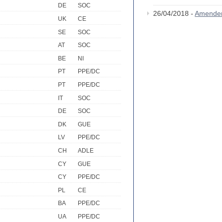
DE
SOC
26/04/2018 -
Amende
UK
CE
SE
SOC
AT
SOC
BE
NI
PT
PPE/DC
PT
PPE/DC
IT
SOC
DE
SOC
DK
GUE
LV
PPE/DC
CH
ADLE
CY
GUE
CY
PPE/DC
PL
CE
BA
PPE/DC
UA
PPE/DC