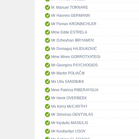
M. Manuel TORNARE
Mr Hannes GERMANN
Mr Florian KRONBICHLER
Mme Edite ESTRELA
Mr Dzheyhan IBRYAMOV
Mr Domagoj HAJDUKOVIĆ
Mme Miren GORROTXATEGI
Mr Georgios PSYCHOGIOS
Mr Martin POLIAČIK
Ms Ulla SANDBÆK
Mme Patrícia RIBERAYGUA
Mr Henk OVERBEEK
Ms Kerry McCARTHY
Mr Simonas GENTVILAS
Mr Kęstutis MASIULIS
Mr Kostiantyn USOV