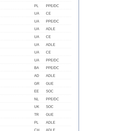
PL
PPE/DC
UA
CE
UA
PPE/DC
UA
ADLE
UA
CE
UA
ADLE
UA
CE
UA
PPE/DC
BA
PPE/DC
AD
ADLE
GR
GUE
EE
SOC
NL
PPE/DC
UK
SOC
TR
GUE
PL
ADLE
CH
ADLE