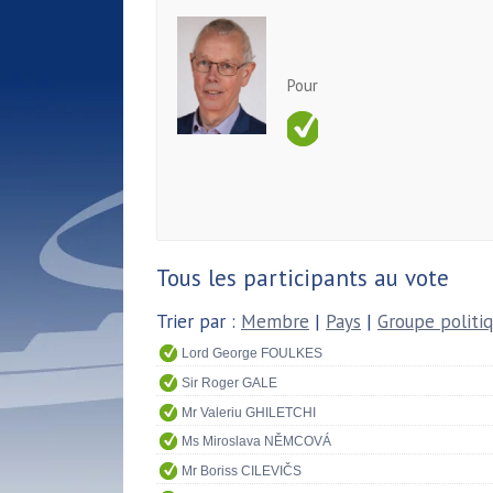
Pour
Tous les participants au vote
Trier par :
Membre
|
Pays
|
Groupe politi
Lord George FOULKES
Sir Roger GALE
Mr Valeriu GHILETCHI
Ms Miroslava NĚMCOVÁ
Mr Boriss CILEVIČS