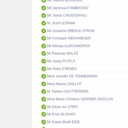
Ms Sabina GLASOVAC
Ms Vanessa D'AMBROSIO
Ms Tamar CHUGOSHVILI
M. Józef LEŚNIAK
Ms Susanne EBERLE-STRUB
Mr Christoph WENAWESER
Mr Nikolay ALEKSANDROV
Mr Radovan BALÁŽ
Ms Sanja PUTICA
Ms Petra STIENEN
Mme Jennifer DE TEMMERMAN
Mme Albane GAILLOT
M. Fabien GOUTTEFARDE
Mme Marie-Christine VERDIER-JOUCLAS
Mr Davor Ivo STIER
Mr Ervin BUSHATI
Mr Espen Barth EIDE