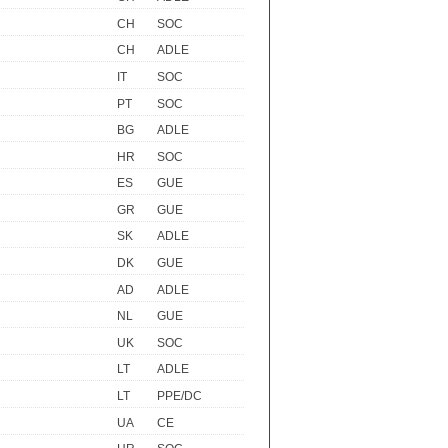
CH
SOC
CH
ADLE
IT
SOC
PT
SOC
BG
ADLE
HR
SOC
ES
GUE
GR
GUE
SK
ADLE
DK
GUE
AD
ADLE
NL
GUE
UK
SOC
LT
ADLE
LT
PPE/DC
UA
CE