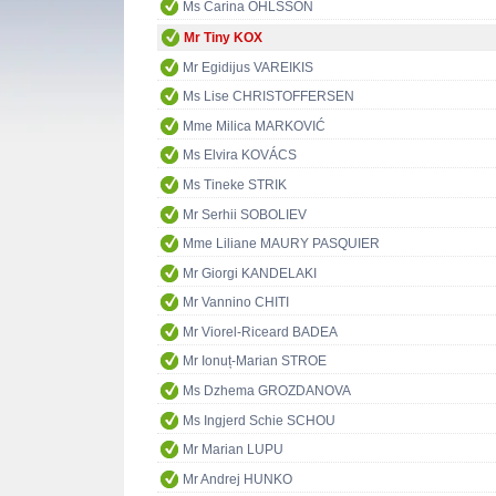
Ms Carina OHLSSON
Mr Tiny KOX
Mr Egidijus VAREIKIS
Ms Lise CHRISTOFFERSEN
Mme Milica MARKOVIĆ
Ms Elvira KOVÁCS
Ms Tineke STRIK
Mr Serhii SOBOLIEV
Mme Liliane MAURY PASQUIER
Mr Giorgi KANDELAKI
Mr Vannino CHITI
Mr Viorel-Riceard BADEA
Mr Ionuț-Marian STROE
Ms Dzhema GROZDANOVA
Ms Ingjerd Schie SCHOU
Mr Marian LUPU
Mr Andrej HUNKO