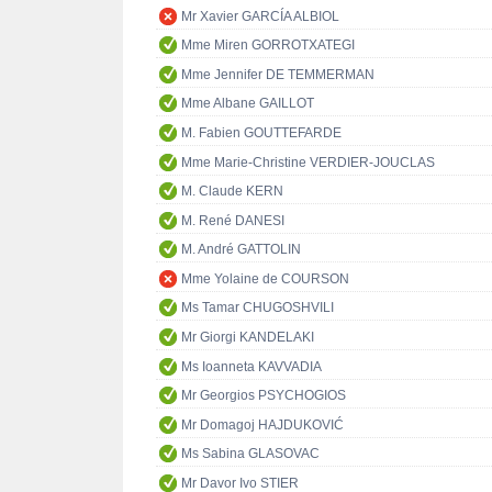
Mr Xavier GARCÍA ALBIOL
Mme Miren GORROTXATEGI
Mme Jennifer DE TEMMERMAN
Mme Albane GAILLOT
M. Fabien GOUTTEFARDE
Mme Marie-Christine VERDIER-JOUCLAS
M. Claude KERN
M. René DANESI
M. André GATTOLIN
Mme Yolaine de COURSON
Ms Tamar CHUGOSHVILI
Mr Giorgi KANDELAKI
Ms Ioanneta KAVVADIA
Mr Georgios PSYCHOGIOS
Mr Domagoj HAJDUKOVIĆ
Ms Sabina GLASOVAC
Mr Davor Ivo STIER