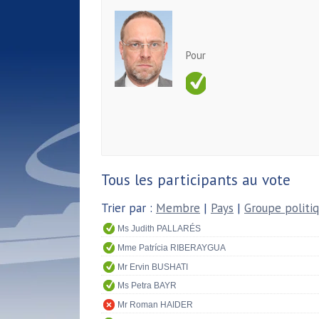
Pour
Tous les participants au vote
Trier par :
Membre
|
Pays
|
Groupe politi
Ms Judith PALLARÉS
Mme Patrícia RIBERAYGUA
Mr Ervin BUSHATI
Ms Petra BAYR
Mr Roman HAIDER