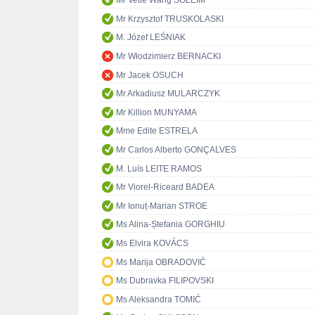
Mr Vetle Wang SOLEIM
Mr Krzysztof TRUSKOLASKI
M. Józef LEŚNIAK
Mr Włodzimierz BERNACKI
Mr Jacek OSUCH
Mr Arkadiusz MULARCZYK
Mr Killion MUNYAMA
Mme Edite ESTRELA
Mr Carlos Alberto GONÇALVES
M. Luís LEITE RAMOS
Mr Viorel-Riceard BADEA
Mr Ionuț-Marian STROE
Ms Alina-Ștefania GORGHIU
Ms Elvira KOVÁCS
Ms Marija OBRADOVIĆ
Ms Dubravka FILIPOVSKI
Ms Aleksandra TOMIĆ