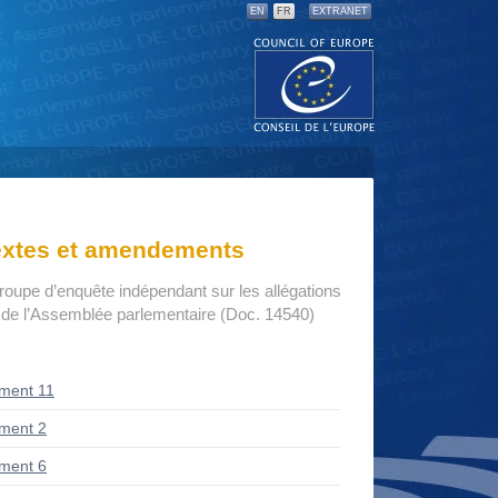
EN
FR
EXTRANET
textes et amendements
roupe d’enquête indépendant sur les allégations
n de l’Assemblée parlementaire (Doc. 14540)
ment 11
ment 2
ment 6