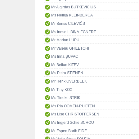
Mr Algirdas BUTKEVIČIUS
Ms Nellija KLEINBERGA
Mr Boriss CILEVIČS
Ms Inese LĪBIŅA-EGNERE
Mr Marian LUPU
Mr Valeriu GHILETCHI
Ms Inna ŞUPAC
Mr Betian KITEV
Ms Petra STIENEN
Mr Henk OVERBEEK
Mr Tiny KOX
Ms Tineke STRIK
Ms Ria OOMEN-RUIJTEN
Ms Lise CHRISTOFFERSEN
Ms Ingjerd Schie SCHOU
Mr Espen Barth EIDE