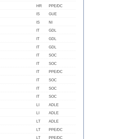
HR
PPE/DC
IS
GUE
IS
NI
IT
GDL
IT
GDL
IT
GDL
IT
SOC
IT
SOC
IT
PPE/DC
IT
SOC
IT
SOC
IT
SOC
LI
ADLE
LI
ADLE
LT
ADLE
LT
PPE/DC
LT
PPE/DC