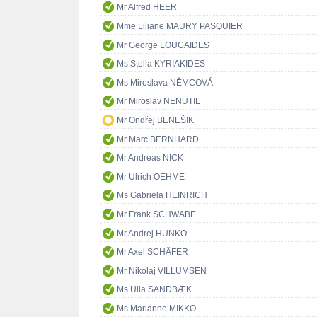
Mr Alfred HEER
Mme Liliane MAURY PASQUIER
Mr George LOUCAIDES
Ms Stella KYRIAKIDES
Ms Miroslava NĚMCOVÁ
Mr Miroslav NENUTIL
Mr Ondřej BENEŠIK
Mr Marc BERNHARD
Mr Andreas NICK
Mr Ulrich OEHME
Ms Gabriela HEINRICH
Mr Frank SCHWABE
Mr Andrej HUNKO
Mr Axel SCHÄFER
Mr Nikolaj VILLUMSEN
Ms Ulla SANDBÆK
Ms Marianne MIKKO