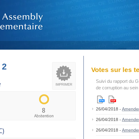
 2
Votes sur les 
Suivi du rapport du G
e
IMPRIMER
de corruption au sei
8
26/04/2018 -
Amende
Abstention
26/04/2018 -
Amende
C)
26/04/2018 -
Amende