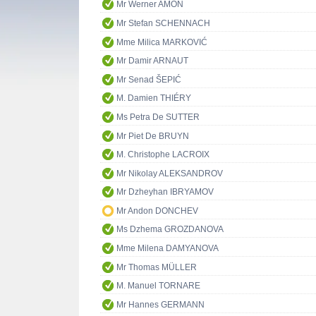
Mr Werner AMON
Mr Stefan SCHENNACH
Mme Milica MARKOVIĆ
Mr Damir ARNAUT
Mr Senad ŠEPIĆ
M. Damien THIÉRY
Ms Petra De SUTTER
Mr Piet De BRUYN
M. Christophe LACROIX
Mr Nikolay ALEKSANDROV
Mr Dzheyhan IBRYAMOV
Mr Andon DONCHEV
Ms Dzhema GROZDANOVA
Mme Milena DAMYANOVA
Mr Thomas MÜLLER
M. Manuel TORNARE
Mr Hannes GERMANN