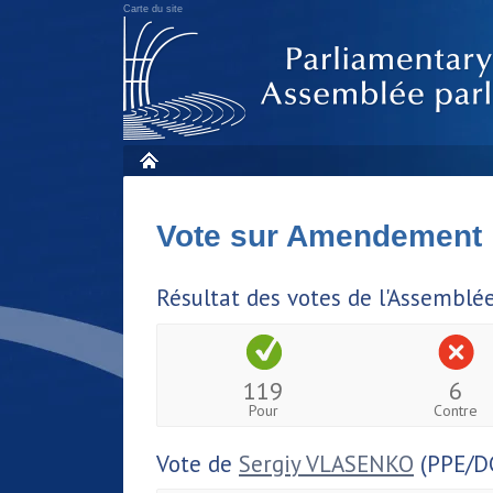
Carte du site
Vote sur Amendement
Résultat des votes de l'Assemblé
119
6
Pour
Contre
Vote de
Sergiy VLASENKO
(PPE/D