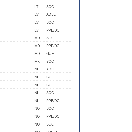
LT
SOC
LV
ADLE
LV
SOC
LV
PPE/DC
MD
SOC
MD
PPE/DC
MD
GUE
MK
SOC
NL
ADLE
NL
GUE
NL
GUE
NL
SOC
NL
PPE/DC
NO
SOC
NO
PPE/DC
NO
SOC