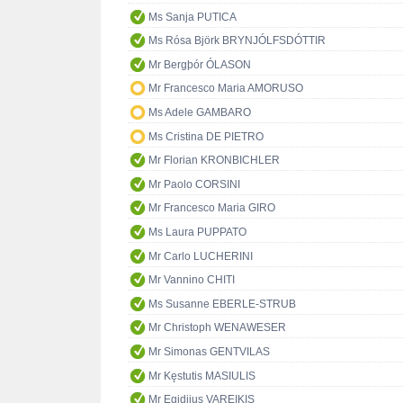
Ms Sanja PUTICA
Ms Rósa Björk BRYNJÓLFSDÓTTIR
Mr Bergþór ÓLASON
Mr Francesco Maria AMORUSO
Ms Adele GAMBARO
Ms Cristina DE PIETRO
Mr Florian KRONBICHLER
Mr Paolo CORSINI
Mr Francesco Maria GIRO
Ms Laura PUPPATO
Mr Carlo LUCHERINI
Mr Vannino CHITI
Ms Susanne EBERLE-STRUB
Mr Christoph WENAWESER
Mr Simonas GENTVILAS
Mr Kęstutis MASIULIS
Mr Egidijus VAREIKIS