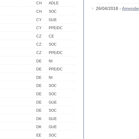
CH
ADLE
26/04/2018 -
Amende
CH
SOC
CY
GUE
CY
PPE/DC
CZ
CE
CZ
SOC
CZ
PPE/DC
DE
NI
DE
PPE/DC
DE
NI
DE
SOC
DE
SOC
DE
GUE
DE
SOC
DK
GUE
DK
GUE
EE
SOC