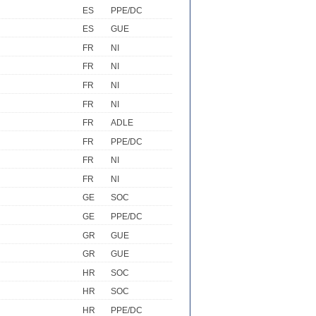
ES
PPE/DC
ES
GUE
FR
NI
FR
NI
FR
NI
FR
NI
FR
ADLE
FR
PPE/DC
FR
NI
FR
NI
GE
SOC
GE
PPE/DC
GR
GUE
GR
GUE
HR
SOC
HR
SOC
HR
PPE/DC