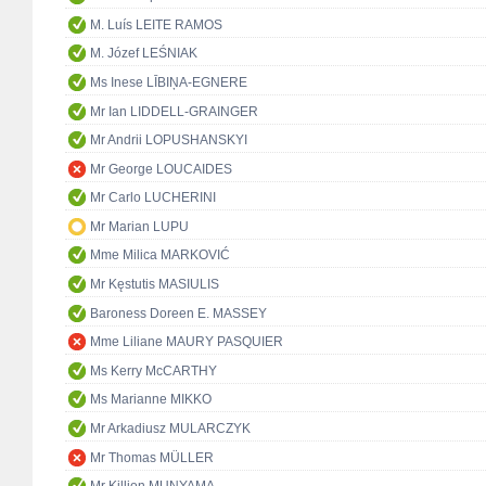
M. Luís LEITE RAMOS
M. Józef LEŚNIAK
Ms Inese LĪBIŅA-EGNERE
Mr Ian LIDDELL-GRAINGER
Mr Andrii LOPUSHANSKYI
Mr George LOUCAIDES
Mr Carlo LUCHERINI
Mr Marian LUPU
Mme Milica MARKOVIĆ
Mr Kęstutis MASIULIS
Baroness Doreen E. MASSEY
Mme Liliane MAURY PASQUIER
Ms Kerry McCARTHY
Ms Marianne MIKKO
Mr Arkadiusz MULARCZYK
Mr Thomas MÜLLER