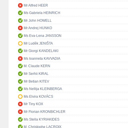
Mr Alfred HEER
Ms Gabriela HEINRICH
Mr John HOWELL
Mr Andrej HUNKO
Ms Eva-Lena JANSSON
Mr Luděk JENIŠTA
Mr Giorgi KANDELAKI
Ms Ioanneta KAVVADIA
M. Claude KERN
Mr Serhii KIRAL
Mr Betian KITEV
Ms Nellija KLEINBERGA
Ms Elvira KOVÁCS
Mr Tiny KOX
Mr Florian KRONBICHLER
Ms Stella KYRIAKIDES
M. Christophe LACROIX