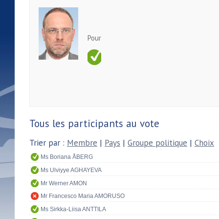
Pour
Tous les participants au vote
Trier par :
Membre
|
Pays
|
Groupe politique
|
Choix
Ms Boriana ÅBERG
Ms Ulviyye AGHAYEVA
Mr Werner AMON
Mr Francesco Maria AMORUSO
Ms Sirkka-Liisa ANTTILA