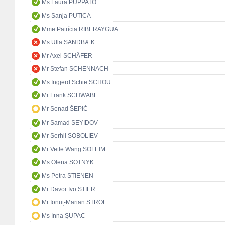
Ms Laura PUPPATO
Ms Sanja PUTICA
Mme Patrícia RIBERAYGUA
Ms Ulla SANDBÆK
Mr Axel SCHÄFER
Mr Stefan SCHENNACH
Ms Ingjerd Schie SCHOU
Mr Frank SCHWABE
Mr Senad ŠEPIĆ
Mr Samad SEYIDOV
Mr Serhii SOBOLIEV
Mr Vetle Wang SOLEIM
Ms Olena SOTNYK
Ms Petra STIENEN
Mr Davor Ivo STIER
Mr Ionuț-Marian STROE
Ms Inna ŞUPAC