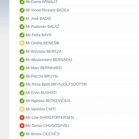
Mr Damir ARNAUT
Mr Viorel-Riceard BADEA
M. José BADIA
Mr Radovan BALÁŽ
Ms Petra BAYR
Mr Ondřej BENEŠIK
Mr Boryslav BEREZA
Mr Włodzimierz BERNACKI
Mr Marc BERNHARD
Mr Piet De BRUYN
Ms Rósa Björk BRYNJÓLFSDÓTTIR
Mr Ervin BUSHATI
Mr Algirdas BUTKEVIČIUS
Mr Vannino CHITI
Ms Lise CHRISTOFFERSEN
Ms Tamar CHUGOSHVILI
Mr Boriss CILEVIČS