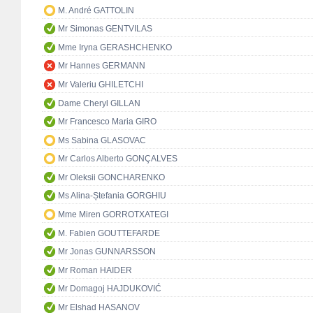
M. André GATTOLIN
Mr Simonas GENTVILAS
Mme Iryna GERASHCHENKO
Mr Hannes GERMANN
Mr Valeriu GHILETCHI
Dame Cheryl GILLAN
Mr Francesco Maria GIRO
Ms Sabina GLASOVAC
Mr Carlos Alberto GONÇALVES
Mr Oleksii GONCHARENKO
Ms Alina-Ștefania GORGHIU
Mme Miren GORROTXATEGI
M. Fabien GOUTTEFARDE
Mr Jonas GUNNARSSON
Mr Roman HAIDER
Mr Domagoj HAJDUKOVIĆ
Mr Elshad HASANOV