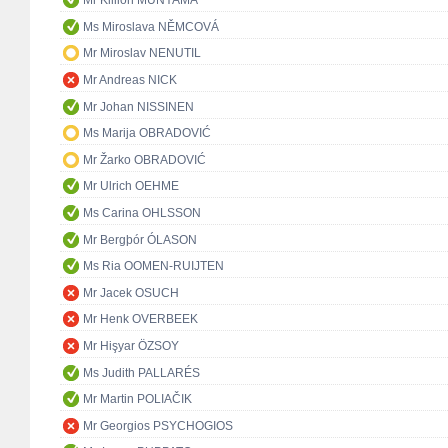
Mr Killion MUNYAMA
Ms Miroslava NĚMCOVÁ
Mr Miroslav NENUTIL
Mr Andreas NICK
Mr Johan NISSINEN
Ms Marija OBRADOVIĆ
Mr Žarko OBRADOVIĆ
Mr Ulrich OEHME
Ms Carina OHLSSON
Mr Bergþór ÓLASON
Ms Ria OOMEN-RUIJTEN
Mr Jacek OSUCH
Mr Henk OVERBEEK
Mr Hişyar ÖZSOY
Ms Judith PALLARÉS
Mr Martin POLIAČIK
Mr Georgios PSYCHOGIOS