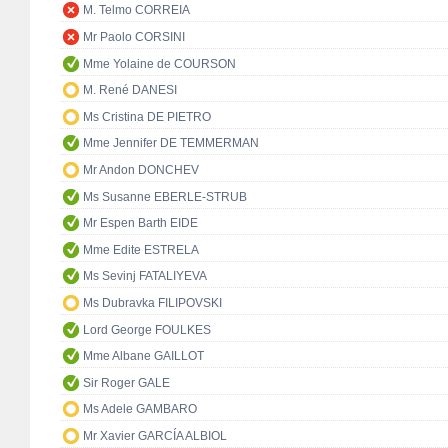
M. Telmo CORREIA
Mr Paolo CORSINI
Mme Yolaine de COURSON
M. René DANESI
Ms Cristina DE PIETRO
Mme Jennifer DE TEMMERMAN
Mr Andon DONCHEV
Ms Susanne EBERLE-STRUB
Mr Espen Barth EIDE
Mme Edite ESTRELA
Ms Sevinj FATALIYEVA
Ms Dubravka FILIPOVSKI
Lord George FOULKES
Mme Albane GAILLOT
Sir Roger GALE
Ms Adele GAMBARO
Mr Xavier GARCÍA ALBIOL