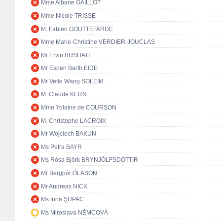
Mme Albane GAILLOT
Mme Nicole TRISSE
M. Fabien GOUTTEFARDE
Mme Marie-Christine VERDIER-JOUCLAS
Mr Ervin BUSHATI
Mr Espen Barth EIDE
Mr Vetle Wang SOLEIM
M. Claude KERN
Mme Yolaine de COURSON
M. Christophe LACROIX
Mr Wojciech BAKUN
Ms Petra BAYR
Ms Rósa Björk BRYNJÓLFSDÓTTIR
Mr Bergþór ÓLASON
Mr Andreas NICK
Ms Inna ŞUPAC
Ms Miroslava NĚMCOVÁ