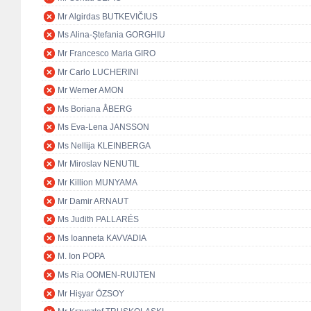
Mr Algirdas BUTKEVIČIUS
Ms Alina-Ștefania GORGHIU
Mr Francesco Maria GIRO
Mr Carlo LUCHERINI
Mr Werner AMON
Ms Boriana ÅBERG
Ms Eva-Lena JANSSON
Ms Nellija KLEINBERGA
Mr Miroslav NENUTIL
Mr Killion MUNYAMA
Mr Damir ARNAUT
Ms Judith PALLARÉS
Ms Ioanneta KAVVADIA
M. Ion POPA
Ms Ria OOMEN-RUIJTEN
Mr Hişyar ÖZSOY