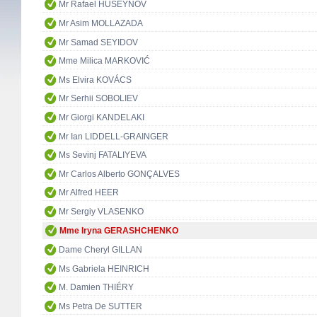
Mr Rafael HUSEYNOV
Mr Asim MOLLAZADA
Mr Samad SEYIDOV
Mme Milica MARKOVIĆ
Ms Elvira KOVÁCS
Mr Serhii SOBOLIEV
Mr Giorgi KANDELAKI
Mr Ian LIDDELL-GRAINGER
Ms Sevinj FATALIYEVA
Mr Carlos Alberto GONÇALVES
Mr Alfred HEER
Mr Sergiy VLASENKO
Mme Iryna GERASHCHENKO
Dame Cheryl GILLAN
Ms Gabriela HEINRICH
M. Damien THIÉRY
Ms Petra De SUTTER