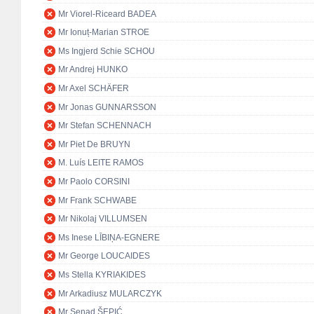
Mr Viorel-Riceard BADEA
Mr Ionuț-Marian STROE
Ms Ingjerd Schie SCHOU
Mr Andrej HUNKO
Mr Axel SCHÄFER
Mr Jonas GUNNARSSON
Mr Stefan SCHENNACH
Mr Piet De BRUYN
M. Luís LEITE RAMOS
Mr Paolo CORSINI
Mr Frank SCHWABE
Mr Nikolaj VILLUMSEN
Ms Inese LĪBIŅA-EGNERE
Mr George LOUCAIDES
Ms Stella KYRIAKIDES
Mr Arkadiusz MULARCZYK
Mr Senad ŠEPIĆ