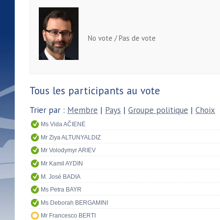
No vote / Pas de vote
Tous les participants au vote
Trier par :
Membre
|
Pays
|
Groupe politique
|
Choix
Ms Vida AČIENĖ
Mr Ziya ALTUNYALDIZ
Mr Volodymyr ARIEV
Mr Kamil AYDIN
M. José BADIA
Ms Petra BAYR
Ms Deborah BERGAMINI
Mr Francesco BERTI