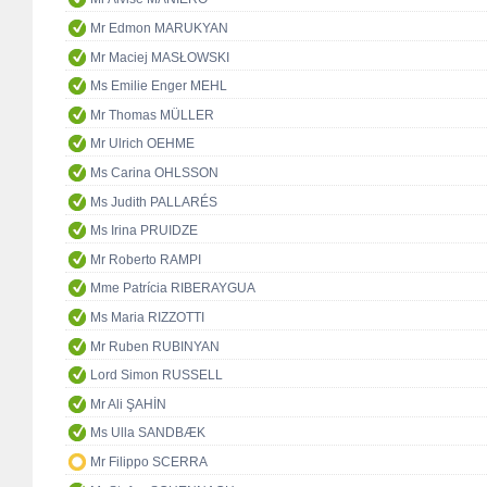
Mr Edmon MARUKYAN
Mr Maciej MASŁOWSKI
Ms Emilie Enger MEHL
Mr Thomas MÜLLER
Mr Ulrich OEHME
Ms Carina OHLSSON
Ms Judith PALLARÉS
Ms Irina PRUIDZE
Mr Roberto RAMPI
Mme Patrícia RIBERAYGUA
Ms Maria RIZZOTTI
Mr Ruben RUBINYAN
Lord Simon RUSSELL
Mr Ali ŞAHİN
Ms Ulla SANDBÆK
Mr Filippo SCERRA