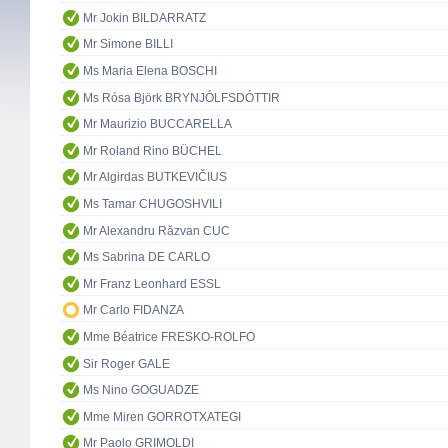
Mr Jokin BILDARRATZ
Mr Simone BILLI
Ms Maria Elena BOSCHI
Ms Rósa Björk BRYNJÓLFSDÓTTIR
Mr Maurizio BUCCARELLA
Mr Roland Rino BÜCHEL
Mr Algirdas BUTKEVIČIUS
Ms Tamar CHUGOSHVILI
Mr Alexandru Răzvan CUC
Ms Sabrina DE CARLO
Mr Franz Leonhard ESSL
Mr Carlo FIDANZA
Mme Béatrice FRESKO-ROLFO
Sir Roger GALE
Ms Nino GOGUADZE
Mme Miren GORROTXATEGI
Mr Paolo GRIMOLDI