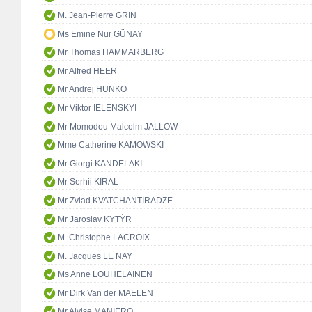
M. Jean-Pierre GRIN
Ms Emine Nur GÜNAY
Mr Thomas HAMMARBERG
Mr Alfred HEER
Mr Andrej HUNKO
Mr Viktor IELENSKYI
Mr Momodou Malcolm JALLOW
Mme Catherine KAMOWSKI
Mr Giorgi KANDELAKI
Mr Serhii KIRAL
Mr Zviad KVATCHANTIRADZE
Mr Jaroslav KYTÝR
M. Christophe LACROIX
M. Jacques LE NAY
Ms Anne LOUHELAINEN
Mr Dirk Van der MAELEN
Mr Alvise MANIERO