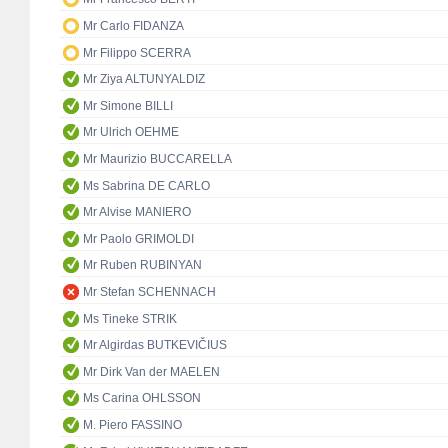
Mr Carlo FIDANZA
Mr Filippo SCERRA
Mr Ziya ALTUNYALDIZ
Mr Simone BILLI
Mr Ulrich OEHME
Mr Maurizio BUCCARELLA
Ms Sabrina DE CARLO
Mr Alvise MANIERO
Mr Paolo GRIMOLDI
Mr Ruben RUBINYAN
Mr Stefan SCHENNACH
Ms Tineke STRIK
Mr Algirdas BUTKEVIČIUS
Mr Dirk Van der MAELEN
Ms Carina OHLSSON
M. Piero FASSINO