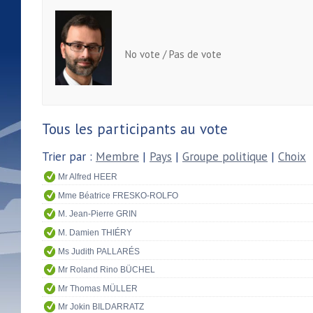
No vote / Pas de vote
Tous les participants au vote
Trier par :
Membre
|
Pays
|
Groupe politique
|
Choix
Mr Alfred HEER
Mme Béatrice FRESKO-ROLFO
M. Jean-Pierre GRIN
M. Damien THIÉRY
Ms Judith PALLARÉS
Mr Roland Rino BÜCHEL
Mr Thomas MÜLLER
Mr Jokin BILDARRATZ