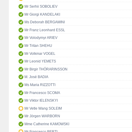
Mr Serhii SOBOLIEV
Mr Giorgi KANDELAKI
Ms Deborah BERGAMINI
Mr Franz Leonhard ESSL
Mr Volodymyr ARIEV
Mr Tritan SHEHU
Mr Volkmar VOGEL
Mr Leonid YEMETS
Mr Birgir THÓRARINSSON
M. José BADIA
Ms Maria RIZZOTTI
Mr Francesco SCOMA
Mr Viktor IELENSKYI
Mr Vetle Wang SOLEIM
Mr Jörgen WARBORN
Mme Catherine KAMOWSKI
Mr Francesco BERTI