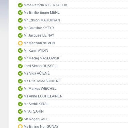
Mme Patrícia RIBERAYGUA
Ms Emilie Enger MEHL
Mr Edmon MARUKYAN
Mr Jaroslav KYTÝR
M. Jacques LE NAY
Mr Mart van de VEN
Mr Kamil AYDIN
Mr Maciej MASŁOWSKI
Lord Simon RUSSELL
Ms Vida AČIENĖ
Ms Rita TAMAŠUNIENĖ
Mr Markus WIECHEL
Ms Anne LOUHELAINEN
Mr Serhii KIRAL
Mr Ali ŞAHİN
Sir Roger GALE
Ms Emine Nur GÜNAY