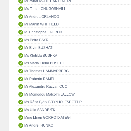
Mr Zviad KVATCHANTIRADZE
Ms Tamar CHUGOSHVILI
Mr Andrea ORLANDO
Mr Martin WHITFIELD
M. Christophe LACROIX
Ms Petra BAYR
Mr Ervin BUSHATI
Ms Klotilda BUSHKA
Ms Maria Elena BOSCHI
Mr Thomas HAMMARBERG
Mr Roberto RAMPI
Mr Alexandru Răzvan CUC
Mr Momodou Malcolm JALLOW
Ms Rósa Björk BRYNJÓLFSDÓTTIR
Ms Ulla SANDBÆK
Mme Miren GORROTXATEGI
Mr Andrej HUNKO