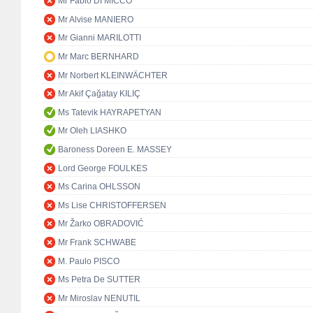
Mr Fabio DI MICCO
Mr Alvise MANIERO
Mr Gianni MARILOTTI
Mr Marc BERNHARD
Mr Norbert KLEINWÄCHTER
Mr Akif Çağatay KILIÇ
Ms Tatevik HAYRAPETYAN
Mr Oleh LIASHKO
Baroness Doreen E. MASSEY
Lord George FOULKES
Ms Carina OHLSSON
Ms Lise CHRISTOFFERSEN
Mr Žarko OBRADOVIĆ
Mr Frank SCHWABE
M. Paulo PISCO
Ms Petra De SUTTER
Mr Miroslav NENUTIL