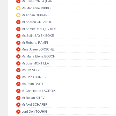
Mr Titus CORLĂŢEAN
Ms Marianne MIKKO
Mr Adnan DIBRANI
Mr Andrea ORLANDO
Mr Ahmet Ünal ÇEVİKÖZ
Ms Selin SAYEK BÖKE
Mr Roberto RAMPI
Mme Josée LORSCHÉ
Ms Maria Elena BOSCHI
Mr José MONTILLA
Ms Ute VOGT
Ms Doris BURES
Ms Petra BAYR
M. Christophe LACROIX
Mr Betian KITEV
Mr Axel SCHÄFER
Lord Don TOUHIG