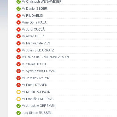
Mr Christoph WENAWESER
Mr Daniel SEGER
Mr Rik DAEMS
Mme Doris FIALA
Mr Jordi XUCLÀ
Mr Alfred HEER
Mr Mart van de VEN
Mr Jokin BILDARRATZ
Ms Reina de BRUIJN-WEZEMAN
M. Olivier BECHT
M. Sylvain WASERMAN
Mr Jaroslav KYTÝR
Mr Pavel STANĚK
Mr Martin POLIAČIK
Mr František KOPŘIVA
Mr Jarosław OBREMSKI
Lord Simon RUSSELL