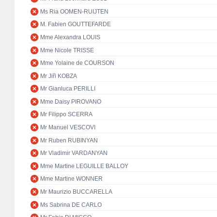
Ms Ria OOMEN-RUIJTEN
M. Fabien GOUTTEFARDE
Mme Alexandra LOUIS
Mme Nicole TRISSE
Mme Yolaine de COURSON
Mr Jiři KOBZA
Mr Gianluca PERILLI
Mme Daisy PIROVANO
Mr Filippo SCERRA
Mr Manuel VESCOVI
Mr Ruben RUBINYAN
Mr Vladimir VARDANYAN
Mme Martine LEGUILLE BALLOY
Mme Martine WONNER
Mr Maurizio BUCCARELLA
Ms Sabrina DE CARLO