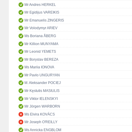
Mr Andres HERKEL
Mr Egidijus VAREIKIS
Mr Emanuelis ZINGERIS
Mr Volodymyr ARIEV
Ms Boriana ÅBERG
Mr Killion MUNYAMA
Mr Leonid YEMETS
Mr Boryslav BEREZA
Ms Mariia IONOVA
Mr Pavlo UNGURYAN
M. Aleksander POCIEJ
Mr Kęstutis MASIULIS
Mr Viktor IELENSKYI
Mr Jörgen WARBORN
Ms Elvira KOVÁCS
Mr Joseph O'REILLY
Ms Annicka ENGBLOM