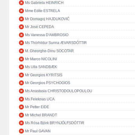
Ms Gabriela HEINRICH
Mme Edite ESTRELA
Mr Domagoj HAJDUKOVIĆ
Mr José CEPEDA
Ms Vanessa D'AMBROSIO
Ms Thórhildur Sunna ÆVARSDÓTTIR
M. Gheorghe-Dinu SOCOTAR
Mr Marco NICOLINI
Ms Ulla SANDBÆK
Mr Georgios KYRITSIS
Mr Georgios PSYCHOGIOS
Ms Anastasia CHRISTODOULOPOULOU
Ms Feleknas UCA
Mr Petter EIDE
Mr Michel BRANDT
Ms Rósa Björk BRYNJÓLFSDÓTTIR
Mr Paul GAVAN