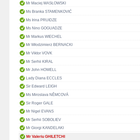
Mr Maciej MASŁOWSKI
Ms Branka STAMENKOVIĆ
Ms Irina PRUIDZE
Ms Nino GOGUADZE
Mr Markus WIECHEL
Mr Włodzimierz BERNACKI
Mr Viktor VOVK
Mr Serhii KIRAL
Mr John HOWELL
Lady Diana ECCLES
Sir Edward LEIGH
Ms Miroslava NĚMCOVÁ
Sir Roger GALE
Mr Nigel EVANS
Mr Serhii SOBOLIEV
Mr Giorgi KANDELAKI
Mr Valeriu GHILETCHI