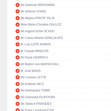
Ms Deborah BERGAMINI
Mr Volkmar VOGEL
Ms Biljana PANTIĆ PILJA
Mme Marie-Christine DALLOZ
Ms Ingjerd Schie SCHOU
Mr Carlos Alberto GONÇALVES
M. Luís LEITE RAMOS
M. Claude WISELER
Mr Frank HEINRICH
Mr Matern von MARSCHALL
M. José BADIA
Ms Carmen LEYTE
Mr Andreas NICK
Ms Aleksandra TOMIĆ
Ms Dubravka FILIPOVSKI
Ms Stella KYRIAKIDES
Mr Franz Leonhard ESSL