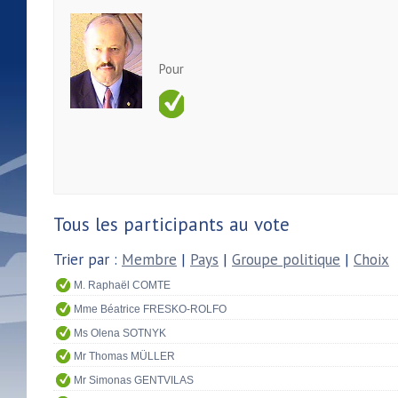
Pour
Tous les participants au vote
Trier par :
Membre
|
Pays
|
Groupe politique
|
Choix
M. Raphaël COMTE
Mme Béatrice FRESKO-ROLFO
Ms Olena SOTNYK
Mr Thomas MÜLLER
Mr Simonas GENTVILAS