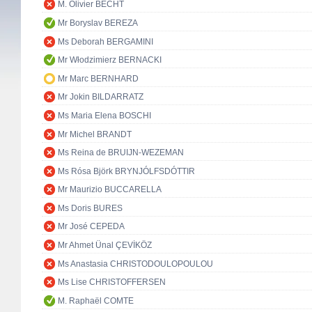
M. Olivier BECHT
Mr Boryslav BEREZA
Ms Deborah BERGAMINI
Mr Włodzimierz BERNACKI
Mr Marc BERNHARD
Mr Jokin BILDARRATZ
Ms Maria Elena BOSCHI
Mr Michel BRANDT
Ms Reina de BRUIJN-WEZEMAN
Ms Rósa Björk BRYNJÓLFSDÓTTIR
Mr Maurizio BUCCARELLA
Ms Doris BURES
Mr José CEPEDA
Mr Ahmet Ünal ÇEVİKÖZ
Ms Anastasia CHRISTODOULOPOULOU
Ms Lise CHRISTOFFERSEN
M. Raphaël COMTE