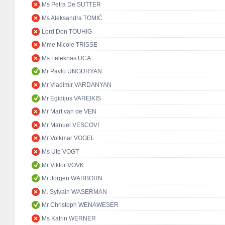
Ms Petra De SUTTER
Ms Aleksandra TOMIĆ
Lord Don TOUHIG
Mme Nicole TRISSE
Ms Feleknas UCA
Mr Pavlo UNGURYAN
Mr Vladimir VARDANYAN
Mr Egidijus VAREIKIS
Mr Mart van de VEN
Mr Manuel VESCOVI
Mr Volkmar VOGEL
Ms Ute VOGT
Mr Viktor VOVK
Mr Jörgen WARBORN
M. Sylvain WASERMAN
Mr Christoph WENAWESER
Ms Katrin WERNER