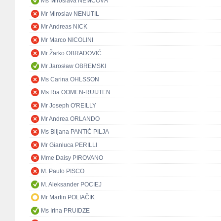
Ms Miroslava NĚMCOVÁ
Mr Miroslav NENUTIL
Mr Andreas NICK
Mr Marco NICOLINI
Mr Žarko OBRADOVIĆ
Mr Jarosław OBREMSKI
Ms Carina OHLSSON
Ms Ria OOMEN-RUIJTEN
Mr Joseph O'REILLY
Mr Andrea ORLANDO
Ms Biljana PANTIĆ PILJA
Mr Gianluca PERILLI
Mme Daisy PIROVANO
M. Paulo PISCO
M. Aleksander POCIEJ
Mr Martin POLIAČIK
Ms Irina PRUIDZE