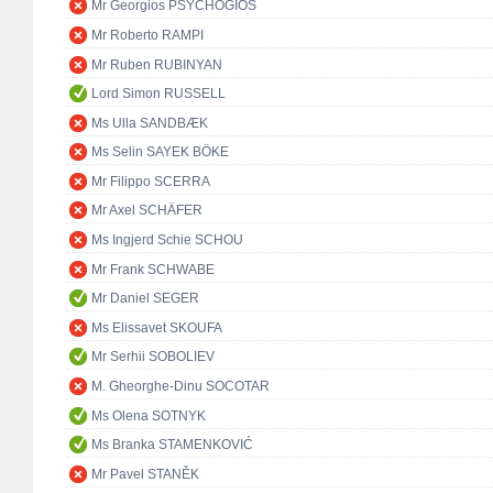
Mr Georgios PSYCHOGIOS
Mr Roberto RAMPI
Mr Ruben RUBINYAN
Lord Simon RUSSELL
Ms Ulla SANDBÆK
Ms Selin SAYEK BÖKE
Mr Filippo SCERRA
Mr Axel SCHÄFER
Ms Ingjerd Schie SCHOU
Mr Frank SCHWABE
Mr Daniel SEGER
Ms Elissavet SKOUFA
Mr Serhii SOBOLIEV
M. Gheorghe-Dinu SOCOTAR
Ms Olena SOTNYK
Ms Branka STAMENKOVIĆ
Mr Pavel STANĚK