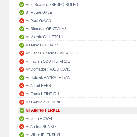
Mme Béatrice FRESKO-ROLFO
Sir Roger GALE
Mr Paul GAVAN
Mr Simonas GENTVILAS
Mr Valeriu GHILETCHI
Ms Nino GOGUADZE
Mr Carlos Alberto GONÇALVES
M. Fabien GOUTTEFARDE
Mr Domagoj HAJDUKOVIĆ
Ms Tatevik HAYRAPETYAN
Mr Alfred HEER
Mr Frank HEINRICH
Ms Gabriela HEINRICH
Mr Andres HERKEL
Mr John HOWELL
Mr Andrej HUNKO
Mr Viktor IELENSKYI