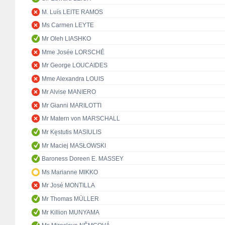
M. Luís LEITE RAMOS
Ms Carmen LEYTE
Mr Oleh LIASHKO
Mme Josée LORSCHÉ
Mr George LOUCAIDES
Mme Alexandra LOUIS
Mr Alvise MANIERO
Mr Gianni MARILOTTI
Mr Matern von MARSCHALL
Mr Kęstutis MASIULIS
Mr Maciej MASŁOWSKI
Baroness Doreen E. MASSEY
Ms Marianne MIKKO
Mr José MONTILLA
Mr Thomas MÜLLER
Mr Killion MUNYAMA