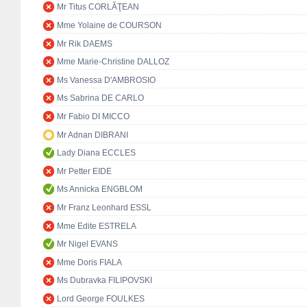
Mr Titus CORLĂŢEAN
Mme Yolaine de COURSON
Mr Rik DAEMS
Mme Marie-Christine DALLOZ
Ms Vanessa D'AMBROSIO
Ms Sabrina DE CARLO
Mr Fabio DI MICCO
Mr Adnan DIBRANI
Lady Diana ECCLES
Mr Petter EIDE
Ms Annicka ENGBLOM
Mr Franz Leonhard ESSL
Mme Edite ESTRELA
Mr Nigel EVANS
Mme Doris FIALA
Ms Dubravka FILIPOVSKI
Lord George FOULKES