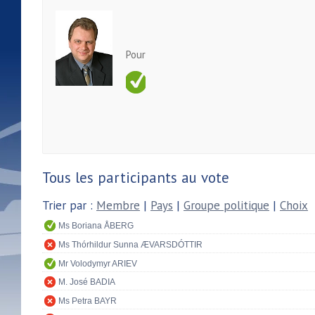
Pour
Tous les participants au vote
Trier par :
Membre
|
Pays
|
Groupe politique
|
Choix
Ms Boriana ÅBERG
Ms Thórhildur Sunna ÆVARSDÓTTIR
Mr Volodymyr ARIEV
M. José BADIA
Ms Petra BAYR