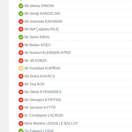
Ms Mariia IONOVA
Mr Giorgi KANDELAKI
Ms Ioanneta KAVVADIA
Mr Akif Çağatay KILIÇ
Mr Serhii KIRAL
Mr Betian KITEV
Mr Norbert KLEINWÄCHTER
Mr Jiři KOBZA
Mr František KOPŘIVA
Ms Elvira KOVÁCS
Mr Tiny KOX
Ms Stella KYRIAKIDES
Mr Georgios KYRITSIS
Mr Jaroslav KYTÝR
M. Christophe LACROIX
Mme Martine LEGUILLE BALLOY
Sir Edward LEIGH