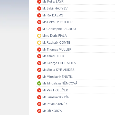
Ms Petra BAYR
M. Sabir HAJIYEV
Mr Rik DAEMS
Ms Petra De SUTTER
M. Christophe LACROIX
Mme Doris FIALA
M. Raphaël COMTE
Mr Thomas MÜLLER
Mr Alfred HEER
Mr George LOUCAIDES
Ms Stella KYRIAKIDES
Mr Miroslav NENUTIL
Ms Miroslava NĚMCOVÁ
Mr Petr HOLEČEK
Mr Jaroslav KYTÝR
Mr Pavel STANĚK
Mr Jiři KOBZA