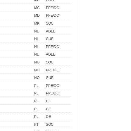
MC
ADLE
MC
PPE/DC
MD
PPE/DC
MK
SOC
NL
ADLE
NL
GUE
NL
PPE/DC
NL
ADLE
NO
SOC
NO
PPE/DC
NO
GUE
PL
PPE/DC
PL
PPE/DC
PL
CE
PL
CE
PL
CE
PT
SOC