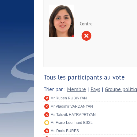
Contre
Tous les participants au vote
Trier par :
Membre
|
Pays
|
Groupe politi
Mr Ruben RUBINYAN
Mr Vladimir VARDANYAN
Ms Tatevik HAYRAPETYAN
Mr Franz Leonhard ESSL
Ms Doris BURES