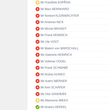
Mr František KOPŘIVA
Mr Marc BERNHARD
Mr Norbert KLEINWÄCHTER
Mr Andreas NICK
Mr Michel BRANDT
Mr Frank HEINRICH
Ms Ute VOGT
Mr Matern von MARSCHALL
Ms Gabriela HEINRICH
Mr Volkmar VOGEL
Mr Frank SCHWABE
Mr Andrej HUNKO
Ms Katrin WERNER
Mr Axel SCHÄFER
Ms Ulla SANDBÆK
Ms Marianne MIKKO
Mr Andres HERKEL