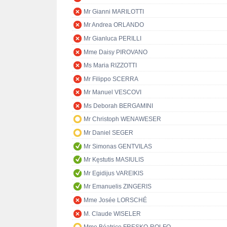
Mr Gianni MARILOTTI
Mr Andrea ORLANDO
Mr Gianluca PERILLI
Mme Daisy PIROVANO
Ms Maria RIZZOTTI
Mr Filippo SCERRA
Mr Manuel VESCOVI
Ms Deborah BERGAMINI
Mr Christoph WENAWESER
Mr Daniel SEGER
Mr Simonas GENTVILAS
Mr Kęstutis MASIULIS
Mr Egidijus VAREIKIS
Mr Emanuelis ZINGERIS
Mme Josée LORSCHÉ
M. Claude WISELER