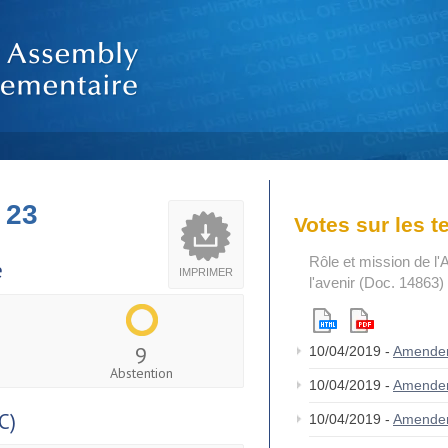
 23
Votes sur les 
Rôle et mission de l'
e
IMPRIMER
l'avenir (Doc. 14863)
9
10/04/2019 -
Amende
Abstention
10/04/2019 -
Amende
C)
10/04/2019 -
Amende