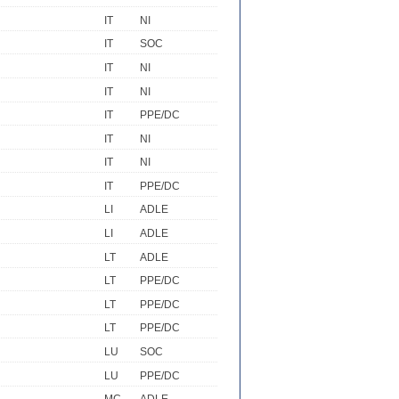
IT
NI
IT
SOC
IT
NI
IT
NI
IT
PPE/DC
IT
NI
IT
NI
IT
PPE/DC
LI
ADLE
LI
ADLE
LT
ADLE
LT
PPE/DC
LT
PPE/DC
LT
PPE/DC
LU
SOC
LU
PPE/DC