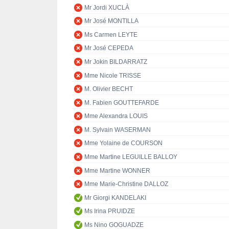
Mr Jordi XUCLÀ
Mr José MONTILLA
Ms Carmen LEYTE
Mr José CEPEDA
Mr Jokin BILDARRATZ
Mme Nicole TRISSE
M. Olivier BECHT
M. Fabien GOUTTEFARDE
Mme Alexandra LOUIS
M. Sylvain WASERMAN
Mme Yolaine de COURSON
Mme Martine LEGUILLE BALLOY
Mme Martine WONNER
Mme Marie-Christine DALLOZ
Mr Giorgi KANDELAKI
Ms Irina PRUIDZE
Ms Nino GOGUADZE