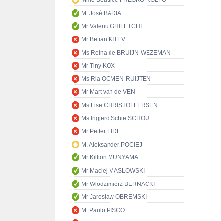
Mme Béatrice FRESKO-ROLFO
M. José BADIA
Mr Valeriu GHILETCHI
Mr Betian KITEV
Ms Reina de BRUIJN-WEZEMAN
Mr Tiny KOX
Ms Ria OOMEN-RUIJTEN
Mr Mart van de VEN
Ms Lise CHRISTOFFERSEN
Ms Ingjerd Schie SCHOU
Mr Petter EIDE
M. Aleksander POCIEJ
Mr Killion MUNYAMA
Mr Maciej MASŁOWSKI
Mr Włodzimierz BERNACKI
Mr Jarosław OBREMSKI
M. Paulo PISCO