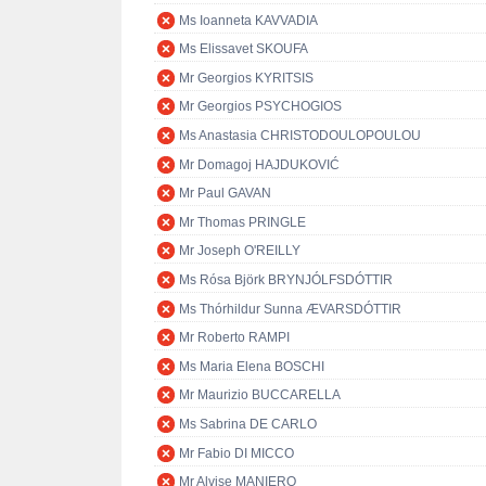
Ms Ioanneta KAVVADIA
Ms Elissavet SKOUFA
Mr Georgios KYRITSIS
Mr Georgios PSYCHOGIOS
Ms Anastasia CHRISTODOULOPOULOU
Mr Domagoj HAJDUKOVIĆ
Mr Paul GAVAN
Mr Thomas PRINGLE
Mr Joseph O'REILLY
Ms Rósa Björk BRYNJÓLFSDÓTTIR
Ms Thórhildur Sunna ÆVARSDÓTTIR
Mr Roberto RAMPI
Ms Maria Elena BOSCHI
Mr Maurizio BUCCARELLA
Ms Sabrina DE CARLO
Mr Fabio DI MICCO
Mr Alvise MANIERO