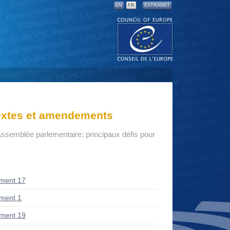
EN
FR
EXTRANET
textes et amendements
Assemblée parlementaire: principaux défis pour
ment 17
ment 1
ment 19