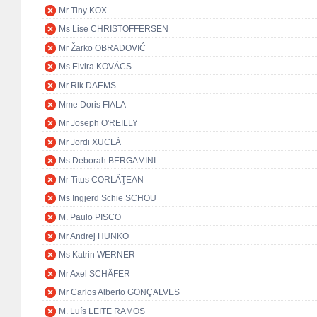
Mr Tiny KOX
Ms Lise CHRISTOFFERSEN
Mr Žarko OBRADOVIĆ
Ms Elvira KOVÁCS
Mr Rik DAEMS
Mme Doris FIALA
Mr Joseph O'REILLY
Mr Jordi XUCLÀ
Ms Deborah BERGAMINI
Mr Titus CORLĂŢEAN
Ms Ingjerd Schie SCHOU
M. Paulo PISCO
Mr Andrej HUNKO
Ms Katrin WERNER
Mr Axel SCHÄFER
Mr Carlos Alberto GONÇALVES
M. Luís LEITE RAMOS