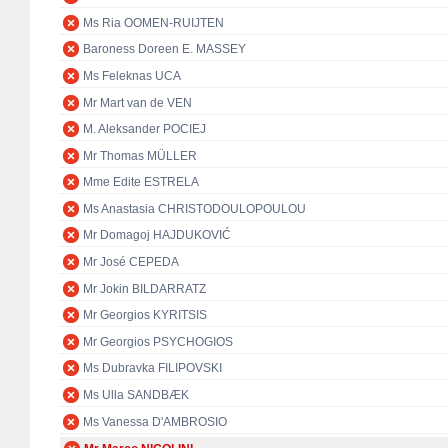
Ms Ria OOMEN-RUIJTEN
Baroness Doreen E. MASSEY
Ms Feleknas UCA
Mr Mart van de VEN
M. Aleksander POCIEJ
Mr Thomas MÜLLER
Mme Edite ESTRELA
Ms Anastasia CHRISTODOULOPOULOU
Mr Domagoj HAJDUKOVIĆ
Mr José CEPEDA
Mr Jokin BILDARRATZ
Mr Georgios KYRITSIS
Mr Georgios PSYCHOGIOS
Ms Dubravka FILIPOVSKI
Ms Ulla SANDBÆK
Ms Vanessa D'AMBROSIO