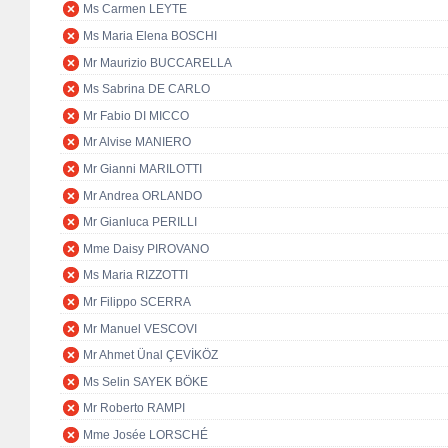
Ms Carmen LEYTE
Ms Maria Elena BOSCHI
Mr Maurizio BUCCARELLA
Ms Sabrina DE CARLO
Mr Fabio DI MICCO
Mr Alvise MANIERO
Mr Gianni MARILOTTI
Mr Andrea ORLANDO
Mr Gianluca PERILLI
Mme Daisy PIROVANO
Ms Maria RIZZOTTI
Mr Filippo SCERRA
Mr Manuel VESCOVI
Mr Ahmet Ünal ÇEVİKÖZ
Ms Selin SAYEK BÖKE
Mr Roberto RAMPI
Mme Josée LORSCHÉ