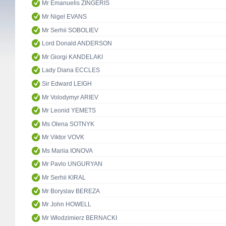
Mr Emanuelis ZINGERIS
Mr Nigel EVANS
Mr Serhii SOBOLIEV
Lord Donald ANDERSON
Mr Giorgi KANDELAKI
Lady Diana ECCLES
Sir Edward LEIGH
Mr Volodymyr ARIEV
Mr Leonid YEMETS
Ms Olena SOTNYK
Mr Viktor VOVK
Ms Mariia IONOVA
Mr Pavlo UNGURYAN
Mr Serhii KIRAL
Mr Boryslav BEREZA
Mr John HOWELL
Mr Włodzimierz BERNACKI