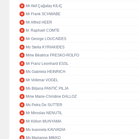
Mr Akif Çağatay KILIÇ
Mr Frank SCHWABE
Mr Alfred HEER
M. Raphaël COMTE
Mr George LOUCAIDES
Ms Stella KYRIAKIDES
Mme Béatrice FRESKO-ROLFO
Mr Franz Leonhard ESSL
Ms Gabriela HEINRICH
Mr Volkmar VOGEL
Ms Biljana PANTIĆ PILJA
Mme Marie-Christine DALLOZ
Ms Petra De SUTTER
Mr Miroslav NENUTIL
Mr Killion MUNYAMA
Ms Ioanneta KAVVADIA
Ms Marianne MIKKO