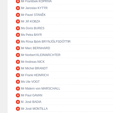
Mr František KOPŘIVA
Mr Jaroslav KYTÝR
Mr Pavel STANĚK
Mr Jiři KOBZA
Ms Doris BURES
Ms Petra BAYR
Ms Rósa Björk BRYNJÓLFSDÓTTIR
Mr Marc BERNHARD
Mr Norbert KLEINWÄCHTER
Mr Andreas NICK
Mr Michel BRANDT
Mr Frank HEINRICH
Ms Ute VOGT
Mr Matern von MARSCHALL
Mr Paul GAVAN
M. José BADIA
Mr José MONTILLA