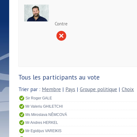
Contre
Tous les participants au vote
Trier par :
Membre
|
Pays
|
Groupe politique
|
Choix
Sir Roger GALE
Mr Valeriu GHILETCHI
Ms Miroslava NĚMCOVÁ
Mr Andres HERKEL
Mr Egidijus VAREIKIS