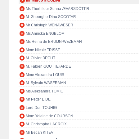
Mr Marco NICOLINI
Ms Thórhildur Sunna ÆVARSDÓTTIR
M. Gheorghe-Dinu SOCOTAR
Mr Christoph WENAWESER
Ms Annicka ENGBLOM
Ms Reina de BRUIJN-WEZEMAN
Mme Nicole TRISSE
M. Olivier BECHT
M. Fabien GOUTTEFARDE
Mme Alexandra LOUIS
M. Sylvain WASERMAN
Ms Aleksandra TOMIĆ
Mr Petter EIDE
Lord Don TOUHIG
Mme Yolaine de COURSON
M. Christophe LACROIX
Mr Betian KITEV