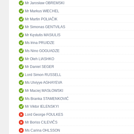
Mr Jarosław OBREMSKI
Mr Markus WIECHEL
Mr Martin POLIAČIK
Mr Simonas GENTVILAS
Mr Kęstutis MASIULIS
Ms Irina PRUIDZE
Ms Nino GOGUADZE
Mr Oleh LIASHKO
Mr Daniel SEGER
Lord Simon RUSSELL
Ms Ulviyye AGHAYEVA
Mr Maciej MASŁOWSKI
Ms Branka STAMENKOVIĆ
Mr Viktor IELENSKYI
Lord George FOULKES
Mr Boriss CILEVIČS
Ms Carina OHLSSON