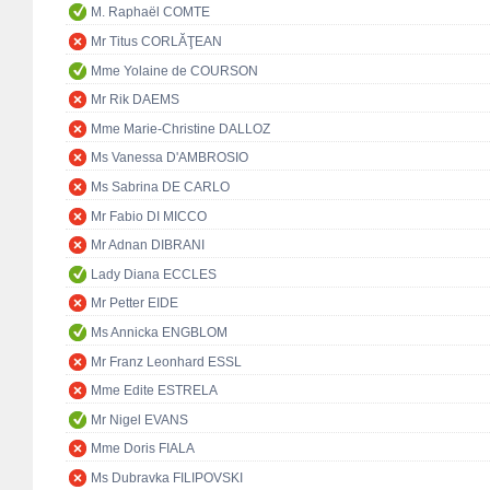
M. Raphaël COMTE
Mr Titus CORLĂŢEAN
Mme Yolaine de COURSON
Mr Rik DAEMS
Mme Marie-Christine DALLOZ
Ms Vanessa D'AMBROSIO
Ms Sabrina DE CARLO
Mr Fabio DI MICCO
Mr Adnan DIBRANI
Lady Diana ECCLES
Mr Petter EIDE
Ms Annicka ENGBLOM
Mr Franz Leonhard ESSL
Mme Edite ESTRELA
Mr Nigel EVANS
Mme Doris FIALA
Ms Dubravka FILIPOVSKI