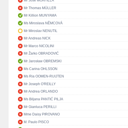
Mr José MONTILLA
Mr Thomas MÜLLER
Mr Killion MUNYAMA
Ms Miroslava NĚMCOVÁ
Mr Miroslav NENUTIL
Mr Andreas NICK
Mr Marco NICOLINI
Mr Žarko OBRADOVIĆ
Mr Jarosław OBREMSKI
Ms Carina OHLSSON
Ms Ria OOMEN-RUIJTEN
Mr Joseph O'REILLY
Mr Andrea ORLANDO
Ms Biljana PANTIĆ PILJA
Mr Gianluca PERILLI
Mme Daisy PIROVANO
M. Paulo PISCO