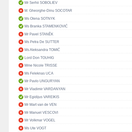
Mr Serhii SOBOLIEV
M. Gheorghe-Dinu SOCOTAR
Ms Olena SOTNYK
Ms Branka STAMENKOVIĆ
Mr Pavel STANĚK
Ms Petra De SUTTER
Ms Aleksandra TOMIĆ
Lord Don TOUHIG
Mme Nicole TRISSE
Ms Feleknas UCA
Mr Pavlo UNGURYAN
Mr Vladimir VARDANYAN
Mr Egidijus VAREIKIS
Mr Mart van de VEN
Mr Manuel VESCOVI
Mr Volkmar VOGEL
Ms Ute VOGT