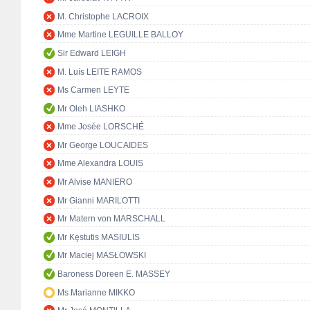
M. Christophe LACROIX
Mme Martine LEGUILLE BALLOY
Sir Edward LEIGH
M. Luís LEITE RAMOS
Ms Carmen LEYTE
Mr Oleh LIASHKO
Mme Josée LORSCHÉ
Mr George LOUCAIDES
Mme Alexandra LOUIS
Mr Alvise MANIERO
Mr Gianni MARILOTTI
Mr Matern von MARSCHALL
Mr Kęstutis MASIULIS
Mr Maciej MASŁOWSKI
Baroness Doreen E. MASSEY
Ms Marianne MIKKO