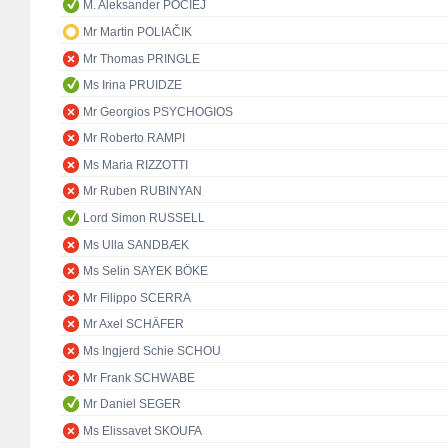
M. Aleksander POCIEJ
Mr Martin POLIAČIK
Mr Thomas PRINGLE
Ms Irina PRUIDZE
Mr Georgios PSYCHOGIOS
Mr Roberto RAMPI
Ms Maria RIZZOTTI
Mr Ruben RUBINYAN
Lord Simon RUSSELL
Ms Ulla SANDBÆK
Ms Selin SAYEK BÖKE
Mr Filippo SCERRA
Mr Axel SCHÄFER
Ms Ingjerd Schie SCHOU
Mr Frank SCHWABE
Mr Daniel SEGER
Ms Elissavet SKOUFA