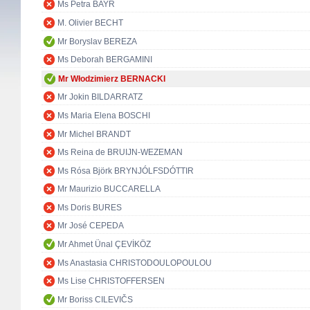
Ms Petra BAYR
M. Olivier BECHT
Mr Boryslav BEREZA
Ms Deborah BERGAMINI
Mr Włodzimierz BERNACKI
Mr Jokin BILDARRATZ
Ms Maria Elena BOSCHI
Mr Michel BRANDT
Ms Reina de BRUIJN-WEZEMAN
Ms Rósa Björk BRYNJÓLFSDÓTTIR
Mr Maurizio BUCCARELLA
Ms Doris BURES
Mr José CEPEDA
Mr Ahmet Ünal ÇEVİKÖZ
Ms Anastasia CHRISTODOULOPOULOU
Ms Lise CHRISTOFFERSEN
Mr Boriss CILEVIČS