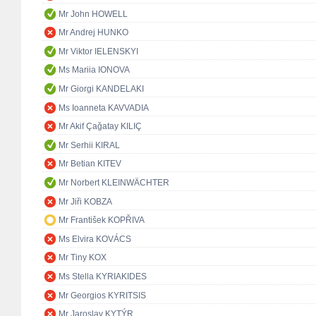
Mr John HOWELL
Mr Andrej HUNKO
Mr Viktor IELENSKYI
Ms Mariia IONOVA
Mr Giorgi KANDELAKI
Ms Ioanneta KAVVADIA
Mr Akif Çağatay KILIÇ
Mr Serhii KIRAL
Mr Betian KITEV
Mr Norbert KLEINWÄCHTER
Mr Jiři KOBZA
Mr František KOPŘIVA
Ms Elvira KOVÁCS
Mr Tiny KOX
Ms Stella KYRIAKIDES
Mr Georgios KYRITSIS
Mr Jaroslav KYTÝR