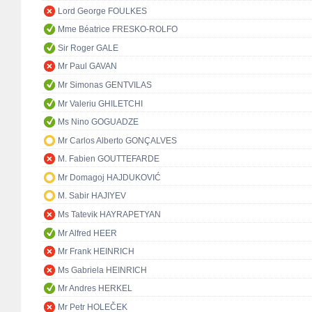
Lord George FOULKES
Mme Béatrice FRESKO-ROLFO
Sir Roger GALE
Mr Paul GAVAN
Mr Simonas GENTVILAS
Mr Valeriu GHILETCHI
Ms Nino GOGUADZE
Mr Carlos Alberto GONÇALVES
M. Fabien GOUTTEFARDE
Mr Domagoj HAJDUKOVIĆ
M. Sabir HAJIYEV
Ms Tatevik HAYRAPETYAN
Mr Alfred HEER
Mr Frank HEINRICH
Ms Gabriela HEINRICH
Mr Andres HERKEL
Mr Petr HOLEČEK