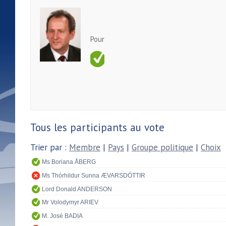
Pour
Tous les participants au vote
Trier par :
Membre
|
Pays
|
Groupe politique
|
Choix
Ms Boriana ÅBERG
Ms Thórhildur Sunna ÆVARSDÓTTIR
Lord Donald ANDERSON
Mr Volodymyr ARIEV
M. José BADIA