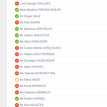
Lord George FOULKES
Mme Béatrice FRESKO-ROLFO
Sir Roger GALE
Mr Paul GAVAN
Mr Simonas GENTVILAS
Mr Valeriu GHILETCHI
Ms Nino GOGUADZE
Mr Carlos Alberto GONÇALVES
M. Fabien GOUTTEFARDE
Mr Domagoj HAJDUKOVIĆ
M. Sabir HAJIYEV
Ms Tatevik HAYRAPETYAN
Mr Alfred HEER
Mr Frank HEINRICH
Ms Gabriela HEINRICH
Mr Andres HERKEL
Mr Petr HOLEČEK