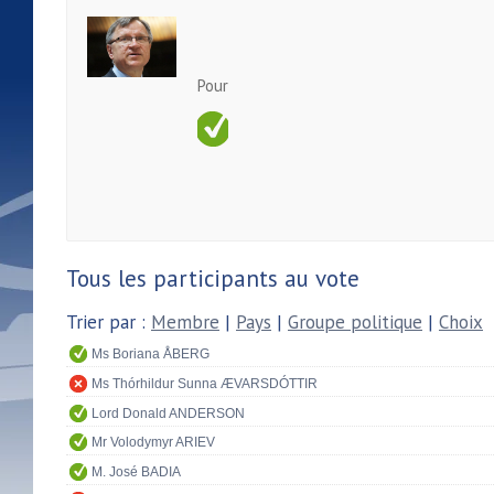
Pour
Tous les participants au vote
Trier par :
Membre
|
Pays
|
Groupe politique
|
Choix
Ms Boriana ÅBERG
Ms Thórhildur Sunna ÆVARSDÓTTIR
Lord Donald ANDERSON
Mr Volodymyr ARIEV
M. José BADIA