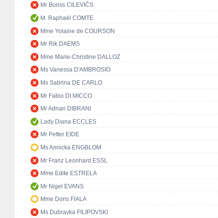
Mr Boriss CILEVIČS
M. Raphaël COMTE
Mme Yolaine de COURSON
Mr Rik DAEMS
Mme Marie-Christine DALLOZ
Ms Vanessa D'AMBROSIO
Ms Sabrina DE CARLO
Mr Fabio DI MICCO
Mr Adnan DIBRANI
Lady Diana ECCLES
Mr Petter EIDE
Ms Annicka ENGBLOM
Mr Franz Leonhard ESSL
Mme Edite ESTRELA
Mr Nigel EVANS
Mme Doris FIALA
Ms Dubravka FILIPOVSKI