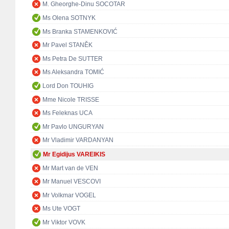
M. Gheorghe-Dinu SOCOTAR
Ms Olena SOTNYK
Ms Branka STAMENKOVIĆ
Mr Pavel STANĚK
Ms Petra De SUTTER
Ms Aleksandra TOMIĆ
Lord Don TOUHIG
Mme Nicole TRISSE
Ms Feleknas UCA
Mr Pavlo UNGURYAN
Mr Vladimir VARDANYAN
Mr Egidijus VAREIKIS
Mr Mart van de VEN
Mr Manuel VESCOVI
Mr Volkmar VOGEL
Ms Ute VOGT
Mr Viktor VOVK