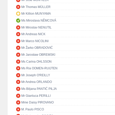
Mr José MONTILLA
Mr Thomas MÜLLER
Mr Killion MUNYAMA
Ms Miroslava NĚMCOVÁ
Mr Miroslav NENUTIL
Mr Andreas NICK
Mr Marco NICOLINI
Mr Žarko OBRADOVIĆ
Mr Jarosław OBREMSKI
Ms Carina OHLSSON
Ms Ria OOMEN-RUIJTEN
Mr Joseph O'REILLY
Mr Andrea ORLANDO
Ms Biljana PANTIĆ PILJA
Mr Gianluca PERILLI
Mme Daisy PIROVANO
M. Paulo PISCO