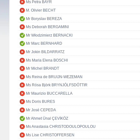
Ms Petra BAYR
M. Olivier BECHT
Mr Boryslav BEREZA
Ms Deborah BERGAMINI
Mr Włodzimierz BERNACKI
Mr Marc BERNHARD
Mr Jokin BILDARRATZ
Ms Maria Elena BOSCHI
Mr Michel BRANDT
Ms Reina de BRUIJN-WEZEMAN
Ms Rósa Björk BRYNJÓLFSDÓTTIR
Mr Maurizio BUCCARELLA
Ms Doris BURES
Mr José CEPEDA
Mr Ahmet Ünal ÇEVİKÖZ
Ms Anastasia CHRISTODOULOPOULOU
Ms Lise CHRISTOFFERSEN