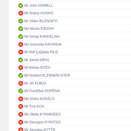
Mr John HOWELL
Mr Andrej HUNKO
Mr Viktor IELENSKYI
Ms Mariia IONOVA
Mr Giorgi KANDELAKI
Ms Ioanneta KAVVADIA
Mr Akif Çağatay KILIÇ
Mr Serhii KIRAL
Mr Betian KITEV
Mr Norbert KLEINWÄCHTER
Mr Jiři KOBZA
Mr František KOPŘIVA
Ms Elvira KOVÁCS
Mr Tiny KOX
Ms Stella KYRIAKIDES
Mr Georgios KYRITSIS
Mr Jaroslav KYTÝR