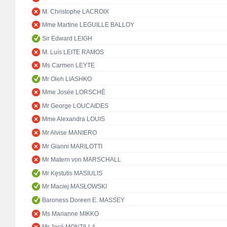
M. Christophe LACROIX
Mme Martine LEGUILLE BALLOY
Sir Edward LEIGH
M. Luís LEITE RAMOS
Ms Carmen LEYTE
Mr Oleh LIASHKO
Mme Josée LORSCHÉ
Mr George LOUCAIDES
Mme Alexandra LOUIS
Mr Alvise MANIERO
Mr Gianni MARILOTTI
Mr Matern von MARSCHALL
Mr Kęstutis MASIULIS
Mr Maciej MASŁOWSKI
Baroness Doreen E. MASSEY
Ms Marianne MIKKO