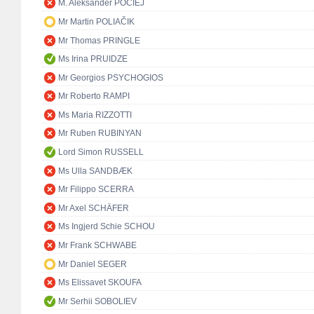
M. Aleksander POCIEJ
Mr Martin POLIAČIK
Mr Thomas PRINGLE
Ms Irina PRUIDZE
Mr Georgios PSYCHOGIOS
Mr Roberto RAMPI
Ms Maria RIZZOTTI
Mr Ruben RUBINYAN
Lord Simon RUSSELL
Ms Ulla SANDBÆK
Mr Filippo SCERRA
Mr Axel SCHÄFER
Ms Ingjerd Schie SCHOU
Mr Frank SCHWABE
Mr Daniel SEGER
Ms Elissavet SKOUFA
Mr Serhii SOBOLIEV