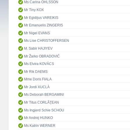
Ms Carina OHLSSON
Mr Tiny KOX
Mr Egidijus VAREIKIS
Mr Emanuelis ZINGERIS
Mr Nigel EVANS
Ms Lise CHRISTOFFERSEN
M. Sabir HAJIYEV
Mr Žarko OBRADOVIĆ
Ms Elvira KOVÁCS
Mr Rik DAEMS
Mme Doris FIALA
Mr Jordi XUCLÀ
Ms Deborah BERGAMINI
Mr Titus CORLĂŢEAN
Ms Ingjerd Schie SCHOU
Mr Andrej HUNKO
Ms Katrin WERNER