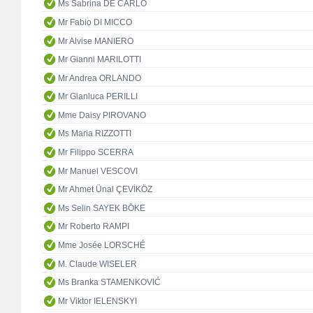
Ms Sabrina DE CARLO
Mr Fabio DI MICCO
Mr Alvise MANIERO
Mr Gianni MARILOTTI
Mr Andrea ORLANDO
Mr Gianluca PERILLI
Mme Daisy PIROVANO
Ms Maria RIZZOTTI
Mr Filippo SCERRA
Mr Manuel VESCOVI
Mr Ahmet Ünal ÇEVİKÖZ
Ms Selin SAYEK BÖKE
Mr Roberto RAMPI
Mme Josée LORSCHÉ
M. Claude WISELER
Ms Branka STAMENKOVIĆ
Mr Viktor IELENSKYI