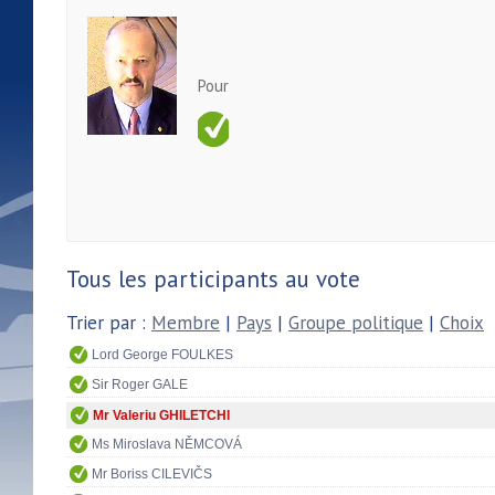
Pour
Tous les participants au vote
Trier par :
Membre
|
Pays
|
Groupe politique
|
Choix
Lord George FOULKES
Sir Roger GALE
Mr Valeriu GHILETCHI
Ms Miroslava NĚMCOVÁ
Mr Boriss CILEVIČS