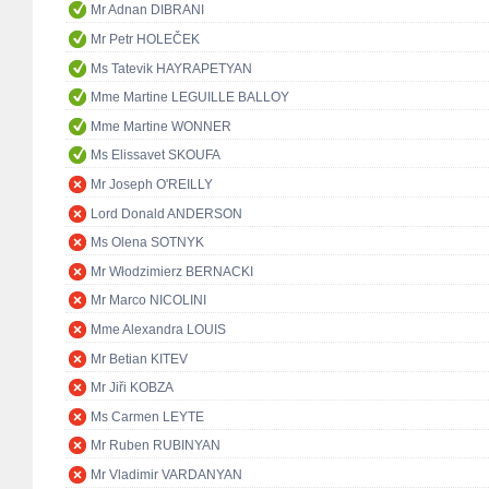
Mr Adnan DIBRANI
Mr Petr HOLEČEK
Ms Tatevik HAYRAPETYAN
Mme Martine LEGUILLE BALLOY
Mme Martine WONNER
Ms Elissavet SKOUFA
Mr Joseph O'REILLY
Lord Donald ANDERSON
Ms Olena SOTNYK
Mr Włodzimierz BERNACKI
Mr Marco NICOLINI
Mme Alexandra LOUIS
Mr Betian KITEV
Mr Jiři KOBZA
Ms Carmen LEYTE
Mr Ruben RUBINYAN
Mr Vladimir VARDANYAN