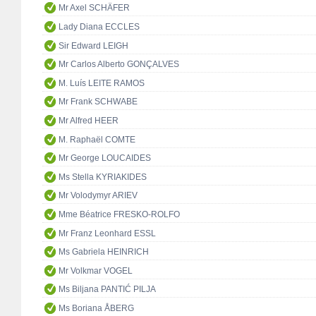
Mr Axel SCHÄFER
Lady Diana ECCLES
Sir Edward LEIGH
Mr Carlos Alberto GONÇALVES
M. Luís LEITE RAMOS
Mr Frank SCHWABE
Mr Alfred HEER
M. Raphaël COMTE
Mr George LOUCAIDES
Ms Stella KYRIAKIDES
Mr Volodymyr ARIEV
Mme Béatrice FRESKO-ROLFO
Mr Franz Leonhard ESSL
Ms Gabriela HEINRICH
Mr Volkmar VOGEL
Ms Biljana PANTIĆ PILJA
Ms Boriana ÅBERG