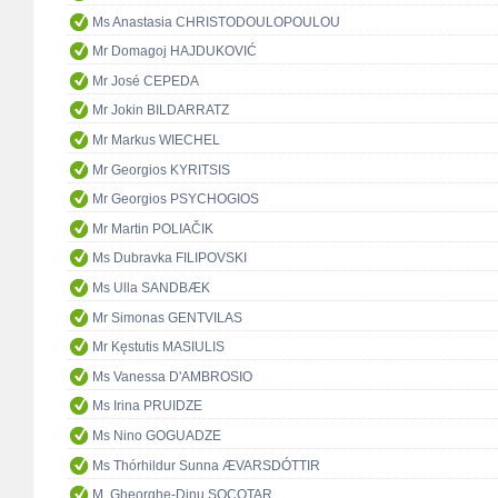
Ms Anastasia CHRISTODOULOPOULOU
Mr Domagoj HAJDUKOVIĆ
Mr José CEPEDA
Mr Jokin BILDARRATZ
Mr Markus WIECHEL
Mr Georgios KYRITSIS
Mr Georgios PSYCHOGIOS
Mr Martin POLIAČIK
Ms Dubravka FILIPOVSKI
Ms Ulla SANDBÆK
Mr Simonas GENTVILAS
Mr Kęstutis MASIULIS
Ms Vanessa D'AMBROSIO
Ms Irina PRUIDZE
Ms Nino GOGUADZE
Ms Thórhildur Sunna ÆVARSDÓTTIR
M. Gheorghe-Dinu SOCOTAR