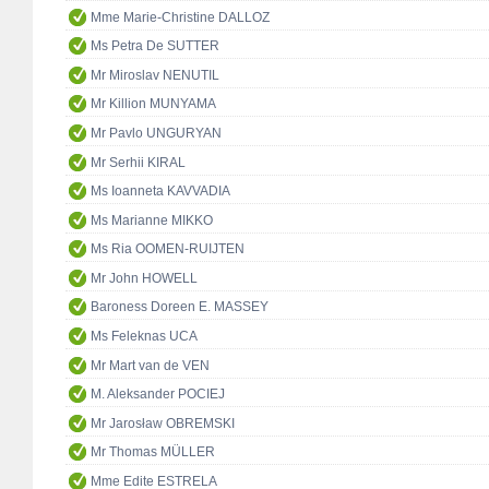
Mme Marie-Christine DALLOZ
Ms Petra De SUTTER
Mr Miroslav NENUTIL
Mr Killion MUNYAMA
Mr Pavlo UNGURYAN
Mr Serhii KIRAL
Ms Ioanneta KAVVADIA
Ms Marianne MIKKO
Ms Ria OOMEN-RUIJTEN
Mr John HOWELL
Baroness Doreen E. MASSEY
Ms Feleknas UCA
Mr Mart van de VEN
M. Aleksander POCIEJ
Mr Jarosław OBREMSKI
Mr Thomas MÜLLER
Mme Edite ESTRELA