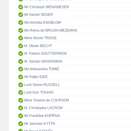
Mr Christoph WENAWESER
Mr Daniel SEGER
Ms Annicka ENGBLOM
Ms Reina de BRUIJN-WEZEMAN
Mme Nicole TRISSE
M. Olivier BECHT
M. Fabien GOUTTEFARDE
M. Sylvain WASERMAN
Ms Aleksandra TOMIĆ
Mr Petter EIDE
Lord Simon RUSSELL
Lord Don TOUHIG
Mme Yolaine de COURSON
M. Christophe LACROIX
Mr František KOPŘIVA
Mr Jaroslav KYTÝR