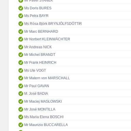
Mr Pavel STANĚK
Ms Doris BURES
Ms Petra BAYR
Ms Rósa Björk BRYNJÓLFSDÓTTIR
Mr Marc BERNHARD
Mr Norbert KLEINWÄCHTER
Mr Andreas NICK
Mr Michel BRANDT
Mr Frank HEINRICH
Ms Ute VOGT
Mr Matern von MARSCHALL
Mr Paul GAVAN
M. José BADIA
Mr Maciej MASŁOWSKI
Mr José MONTILLA
Ms Maria Elena BOSCHI
Mr Maurizio BUCCARELLA