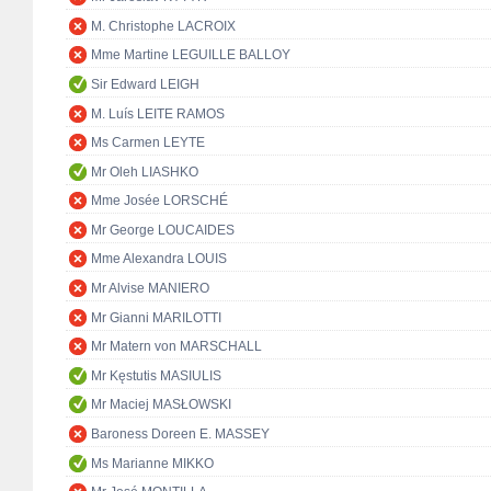
M. Christophe LACROIX
Mme Martine LEGUILLE BALLOY
Sir Edward LEIGH
M. Luís LEITE RAMOS
Ms Carmen LEYTE
Mr Oleh LIASHKO
Mme Josée LORSCHÉ
Mr George LOUCAIDES
Mme Alexandra LOUIS
Mr Alvise MANIERO
Mr Gianni MARILOTTI
Mr Matern von MARSCHALL
Mr Kęstutis MASIULIS
Mr Maciej MASŁOWSKI
Baroness Doreen E. MASSEY
Ms Marianne MIKKO