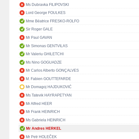
Ms Dubravka FILIPOVSKI
Lord George FOULKES
Mme Béatrice FRESKO-ROLFO
Sir Roger GALE
Mr Paul GAVAN
Mr Simonas GENTVILAS
Mr Valeriu GHILETCHI
Ms Nino GOGUADZE
Mr Carlos Alberto GONÇALVES
M. Fabien GOUTTEFARDE
Mr Domagoj HAJDUKOVIĆ
Ms Tatevik HAYRAPETYAN
Mr Alfred HEER
Mr Frank HEINRICH
Ms Gabriela HEINRICH
Mr Andres HERKEL
Mr Petr HOLEČEK