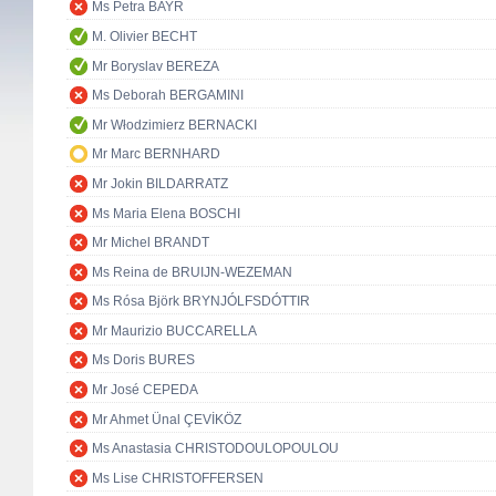
Ms Petra BAYR
M. Olivier BECHT
Mr Boryslav BEREZA
Ms Deborah BERGAMINI
Mr Włodzimierz BERNACKI
Mr Marc BERNHARD
Mr Jokin BILDARRATZ
Ms Maria Elena BOSCHI
Mr Michel BRANDT
Ms Reina de BRUIJN-WEZEMAN
Ms Rósa Björk BRYNJÓLFSDÓTTIR
Mr Maurizio BUCCARELLA
Ms Doris BURES
Mr José CEPEDA
Mr Ahmet Ünal ÇEVİKÖZ
Ms Anastasia CHRISTODOULOPOULOU
Ms Lise CHRISTOFFERSEN