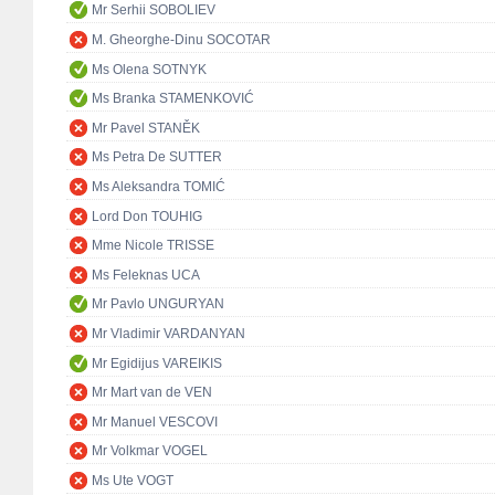
Mr Serhii SOBOLIEV
M. Gheorghe-Dinu SOCOTAR
Ms Olena SOTNYK
Ms Branka STAMENKOVIĆ
Mr Pavel STANĚK
Ms Petra De SUTTER
Ms Aleksandra TOMIĆ
Lord Don TOUHIG
Mme Nicole TRISSE
Ms Feleknas UCA
Mr Pavlo UNGURYAN
Mr Vladimir VARDANYAN
Mr Egidijus VAREIKIS
Mr Mart van de VEN
Mr Manuel VESCOVI
Mr Volkmar VOGEL
Ms Ute VOGT