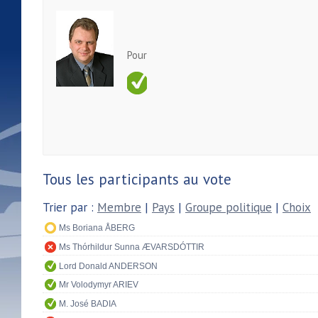
Pour
Tous les participants au vote
Trier par :
Membre
|
Pays
|
Groupe politique
|
Choix
Ms Boriana ÅBERG
Ms Thórhildur Sunna ÆVARSDÓTTIR
Lord Donald ANDERSON
Mr Volodymyr ARIEV
M. José BADIA