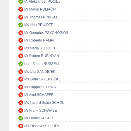
M. Aleksander POCIEJ
Mr Martin POLIAČIK
Mr Thomas PRINGLE
Ms Irina PRUIDZE
Mr Georgios PSYCHOGIOS
Mr Roberto RAMPI
Ms Maria RIZZOTTI
Mr Ruben RUBINYAN
Lord Simon RUSSELL
Ms Ulla SANDBÆK
Ms Selin SAYEK BÖKE
Mr Filippo SCERRA
Mr Axel SCHÄFER
Ms Ingjerd Schie SCHOU
Mr Frank SCHWABE
Mr Daniel SEGER
Ms Elissavet SKOUFA