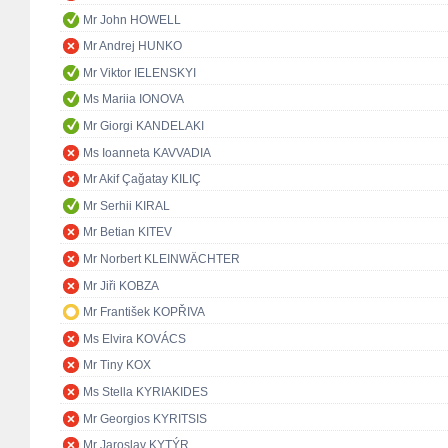
Mr John HOWELL
Mr Andrej HUNKO
Mr Viktor IELENSKYI
Ms Mariia IONOVA
Mr Giorgi KANDELAKI
Ms Ioanneta KAVVADIA
Mr Akif Çağatay KILIÇ
Mr Serhii KIRAL
Mr Betian KITEV
Mr Norbert KLEINWÄCHTER
Mr Jiři KOBZA
Mr František KOPŘIVA
Ms Elvira KOVÁCS
Mr Tiny KOX
Ms Stella KYRIAKIDES
Mr Georgios KYRITSIS
Mr Jaroslav KYTÝR