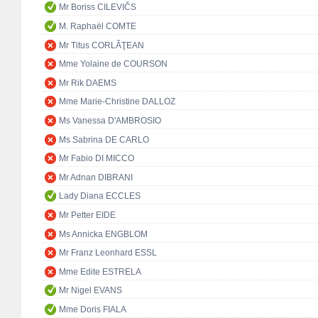
Mr Boriss CILEVIČS
M. Raphaël COMTE
Mr Titus CORLĂŢEAN
Mme Yolaine de COURSON
Mr Rik DAEMS
Mme Marie-Christine DALLOZ
Ms Vanessa D'AMBROSIO
Ms Sabrina DE CARLO
Mr Fabio DI MICCO
Mr Adnan DIBRANI
Lady Diana ECCLES
Mr Petter EIDE
Ms Annicka ENGBLOM
Mr Franz Leonhard ESSL
Mme Edite ESTRELA
Mr Nigel EVANS
Mme Doris FIALA