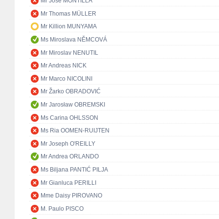
Mr José MONTILLA
Mr Thomas MÜLLER
Mr Killion MUNYAMA
Ms Miroslava NĚMCOVÁ
Mr Miroslav NENUTIL
Mr Andreas NICK
Mr Marco NICOLINI
Mr Žarko OBRADOVIĆ
Mr Jarosław OBREMSKI
Ms Carina OHLSSON
Ms Ria OOMEN-RUIJTEN
Mr Joseph O'REILLY
Mr Andrea ORLANDO
Ms Biljana PANTIĆ PILJA
Mr Gianluca PERILLI
Mme Daisy PIROVANO
M. Paulo PISCO