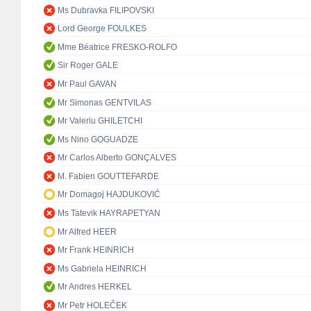
Ms Dubravka FILIPOVSKI
Lord George FOULKES
Mme Béatrice FRESKO-ROLFO
Sir Roger GALE
Mr Paul GAVAN
Mr Simonas GENTVILAS
Mr Valeriu GHILETCHI
Ms Nino GOGUADZE
Mr Carlos Alberto GONÇALVES
M. Fabien GOUTTEFARDE
Mr Domagoj HAJDUKOVIĆ
Ms Tatevik HAYRAPETYAN
Mr Alfred HEER
Mr Frank HEINRICH
Ms Gabriela HEINRICH
Mr Andres HERKEL
Mr Petr HOLEČEK