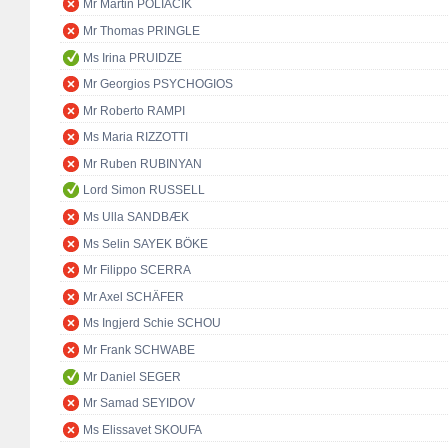
Mr Martin POLIAČIK
Mr Thomas PRINGLE
Ms Irina PRUIDZE
Mr Georgios PSYCHOGIOS
Mr Roberto RAMPI
Ms Maria RIZZOTTI
Mr Ruben RUBINYAN
Lord Simon RUSSELL
Ms Ulla SANDBÆK
Ms Selin SAYEK BÖKE
Mr Filippo SCERRA
Mr Axel SCHÄFER
Ms Ingjerd Schie SCHOU
Mr Frank SCHWABE
Mr Daniel SEGER
Mr Samad SEYIDOV
Ms Elissavet SKOUFA