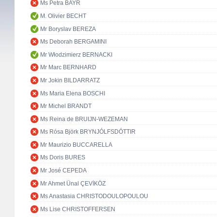
Ms Petra BAYR
M. Olivier BECHT
Mr Boryslav BEREZA
Ms Deborah BERGAMINI
Mr Włodzimierz BERNACKI
Mr Marc BERNHARD
Mr Jokin BILDARRATZ
Ms Maria Elena BOSCHI
Mr Michel BRANDT
Ms Reina de BRUIJN-WEZEMAN
Ms Rósa Björk BRYNJÓLFSDÓTTIR
Mr Maurizio BUCCARELLA
Ms Doris BURES
Mr José CEPEDA
Mr Ahmet Ünal ÇEVİKÖZ
Ms Anastasia CHRISTODOULOPOULOU
Ms Lise CHRISTOFFERSEN