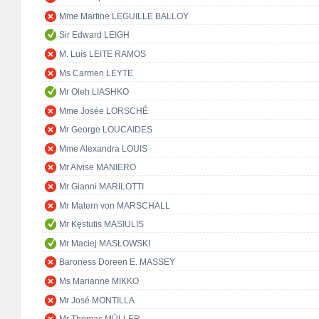
Mme Martine LEGUILLE BALLOY
Sir Edward LEIGH
M. Luís LEITE RAMOS
Ms Carmen LEYTE
Mr Oleh LIASHKO
Mme Josée LORSCHÉ
Mr George LOUCAIDES
Mme Alexandra LOUIS
Mr Alvise MANIERO
Mr Gianni MARILOTTI
Mr Matern von MARSCHALL
Mr Kęstutis MASIULIS
Mr Maciej MASŁOWSKI
Baroness Doreen E. MASSEY
Ms Marianne MIKKO
Mr José MONTILLA