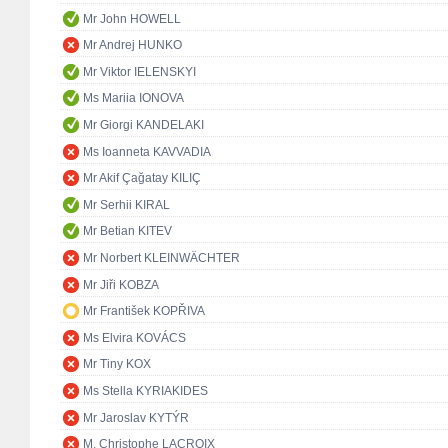
Mr John HOWELL
Mr Andrej HUNKO
Mr Viktor IELENSKYI
Ms Mariia IONOVA
Mr Giorgi KANDELAKI
Ms Ioanneta KAVVADIA
Mr Akif Çağatay KILIÇ
Mr Serhii KIRAL
Mr Betian KITEV
Mr Norbert KLEINWÄCHTER
Mr Jiři KOBZA
Mr František KOPŘIVA
Ms Elvira KOVÁCS
Mr Tiny KOX
Ms Stella KYRIAKIDES
Mr Jaroslav KYTÝR
M. Christophe LACROIX