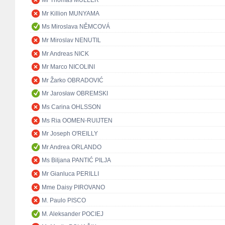
Mr Thomas MÜLLER
Mr Killion MUNYAMA
Ms Miroslava NĚMCOVÁ
Mr Miroslav NENUTIL
Mr Andreas NICK
Mr Marco NICOLINI
Mr Žarko OBRADOVIĆ
Mr Jarosław OBREMSKI
Ms Carina OHLSSON
Ms Ria OOMEN-RUIJTEN
Mr Joseph O'REILLY
Mr Andrea ORLANDO
Ms Biljana PANTIĆ PILJA
Mr Gianluca PERILLI
Mme Daisy PIROVANO
M. Paulo PISCO
M. Aleksander POCIEJ