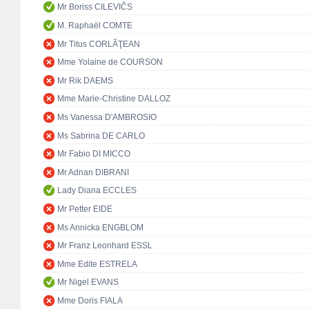
Mr Boriss CILEVIČS
M. Raphaël COMTE
Mr Titus CORLĂŢEAN
Mme Yolaine de COURSON
Mr Rik DAEMS
Mme Marie-Christine DALLOZ
Ms Vanessa D'AMBROSIO
Ms Sabrina DE CARLO
Mr Fabio DI MICCO
Mr Adnan DIBRANI
Lady Diana ECCLES
Mr Petter EIDE
Ms Annicka ENGBLOM
Mr Franz Leonhard ESSL
Mme Edite ESTRELA
Mr Nigel EVANS
Mme Doris FIALA