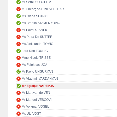
Mr Serhii SOBOLIEV
M. Gheorghe-Dinu SOCOTAR
Ms Olena SOTNYK
Ms Branka STAMENKOVIĆ
Mr Pavel STANĚK
Ms Petra De SUTTER
Ms Aleksandra TOMIĆ
Lord Don TOUHIG
Mme Nicole TRISSE
Ms Feleknas UCA
Mr Pavlo UNGURYAN
Mr Vladimir VARDANYAN
Mr Egidijus VAREIKIS
Mr Mart van de VEN
Mr Manuel VESCOVI
Mr Volkmar VOGEL
Ms Ute VOGT