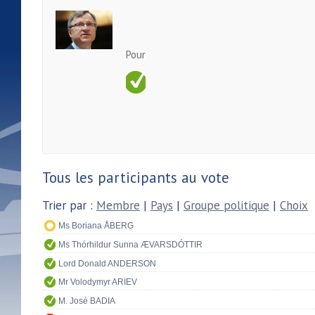
Pour
Tous les participants au vote
Trier par :
Membre
|
Pays
|
Groupe politique
|
Choix
Ms Boriana ÅBERG
Ms Thórhildur Sunna ÆVARSDÓTTIR
Lord Donald ANDERSON
Mr Volodymyr ARIEV
M. José BADIA