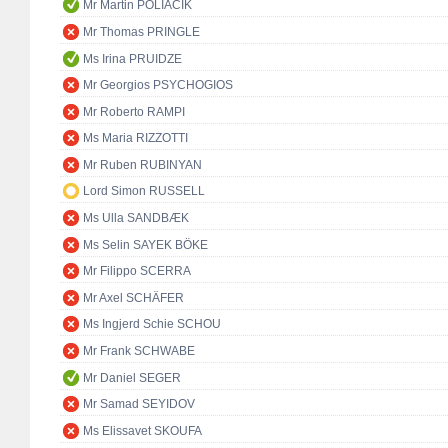
Mr Martin POLIAČIK
Mr Thomas PRINGLE
Ms Irina PRUIDZE
Mr Georgios PSYCHOGIOS
Mr Roberto RAMPI
Ms Maria RIZZOTTI
Mr Ruben RUBINYAN
Lord Simon RUSSELL
Ms Ulla SANDBÆK
Ms Selin SAYEK BÖKE
Mr Filippo SCERRA
Mr Axel SCHÄFER
Ms Ingjerd Schie SCHOU
Mr Frank SCHWABE
Mr Daniel SEGER
Mr Samad SEYIDOV
Ms Elissavet SKOUFA