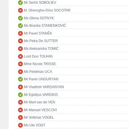
Mr Serhii SOBOLIEV
M. Gheorghe-Dinu SOCOTAR
Ms Olena SOTNYK
Ms Branka STAMENKOVIĆ
Mr Pavel STANĚK
Ms Petra De SUTTER
Ms Aleksandra TOMIĆ
Lord Don TOUHIG
Mme Nicole TRISSE
Ms Feleknas UCA
Mr Pavlo UNGURYAN
Mr Vladimir VARDANYAN
Mr Egidijus VAREIKIS
Mr Mart van de VEN
Mr Manuel VESCOVI
Mr Volkmar VOGEL
Ms Ute VOGT