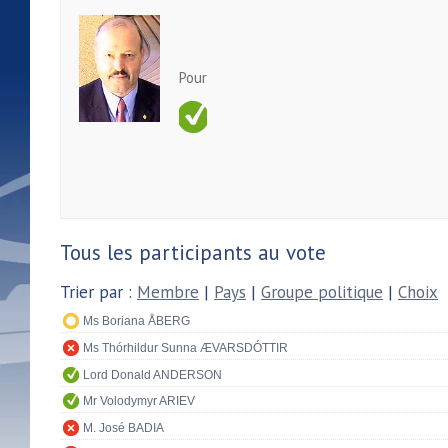
Pour
Tous les participants au vote
Trier par :
Membre
|
Pays
|
Groupe politique
|
Choix
Ms Boriana ÅBERG
Ms Thórhildur Sunna ÆVARSDÓTTIR
Lord Donald ANDERSON
Mr Volodymyr ARIEV
M. José BADIA