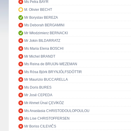
Ms Petra BAYR
M. Olivier BECHT
Mr Boryslav BEREZA
Ms Deborah BERGAMINI
Mr Włodzimierz BERNACKI
Mr Jokin BILDARRATZ
Ms Maria Elena BOSCHI
Mr Michel BRANDT
Ms Reina de BRUIJN-WEZEMAN
Ms Rósa Björk BRYNJÓLFSDÓTTIR
Mr Maurizio BUCCARELLA
Ms Doris BURES
Mr José CEPEDA
Mr Ahmet Ünal ÇEVİKÖZ
Ms Anastasia CHRISTODOULOPOULOU
Ms Lise CHRISTOFFERSEN
Mr Boriss CILEVIČS