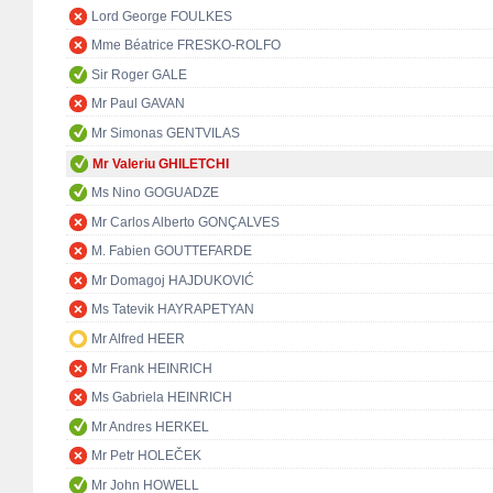
Lord George FOULKES
Mme Béatrice FRESKO-ROLFO
Sir Roger GALE
Mr Paul GAVAN
Mr Simonas GENTVILAS
Mr Valeriu GHILETCHI
Ms Nino GOGUADZE
Mr Carlos Alberto GONÇALVES
M. Fabien GOUTTEFARDE
Mr Domagoj HAJDUKOVIĆ
Ms Tatevik HAYRAPETYAN
Mr Alfred HEER
Mr Frank HEINRICH
Ms Gabriela HEINRICH
Mr Andres HERKEL
Mr Petr HOLEČEK
Mr John HOWELL