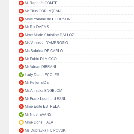
M. Raphaël COMTE
Mr Titus CORLĂŢEAN
Mme Yolaine de COURSON
Mr Rik DAEMS
Mme Marie-Christine DALLOZ
Ms Vanessa D'AMBROSIO
Ms Sabrina DE CARLO
Mr Fabio DI MICCO
Mr Adnan DIBRANI
Lady Diana ECCLES
Mr Petter EIDE
Ms Annicka ENGBLOM
Mr Franz Leonhard ESSL
Mme Edite ESTRELA
Mr Nigel EVANS
Mme Doris FIALA
Ms Dubravka FILIPOVSKI