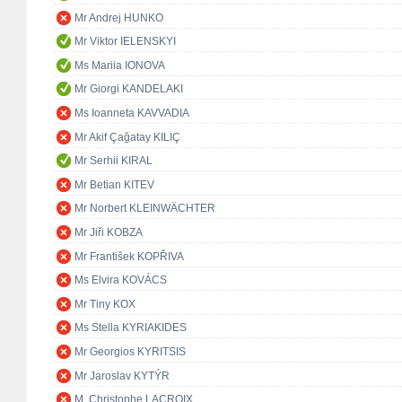
Mr Andrej HUNKO
Mr Viktor IELENSKYI
Ms Mariia IONOVA
Mr Giorgi KANDELAKI
Ms Ioanneta KAVVADIA
Mr Akif Çağatay KILIÇ
Mr Serhii KIRAL
Mr Betian KITEV
Mr Norbert KLEINWÄCHTER
Mr Jiři KOBZA
Mr František KOPŘIVA
Ms Elvira KOVÁCS
Mr Tiny KOX
Ms Stella KYRIAKIDES
Mr Georgios KYRITSIS
Mr Jaroslav KYTÝR
M. Christophe LACROIX