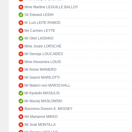
Mme Martine LEGUILLE BALLOY
Sir Edward LEIGH
M. Luís LEITE RAMOS
Ms Carmen LEYTE
Mr Oleh LIASHKO
Mme Josée LORSCHÉ
Mr George LOUCAIDES
Mme Alexandra LOUIS
Mr Alvise MANIERO
Mr Gianni MARILOTTI
Mr Matern von MARSCHALL
Mr Kęstutis MASIULIS
Mr Maciej MASŁOWSKI
Baroness Doreen E. MASSEY
Ms Marianne MIKKO
Mr José MONTILLA