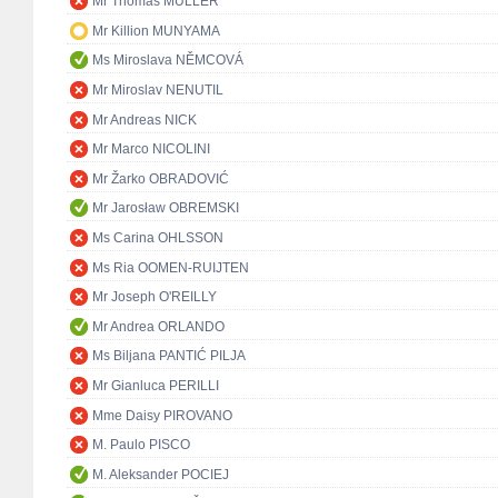
Mr Thomas MÜLLER
Mr Killion MUNYAMA
Ms Miroslava NĚMCOVÁ
Mr Miroslav NENUTIL
Mr Andreas NICK
Mr Marco NICOLINI
Mr Žarko OBRADOVIĆ
Mr Jarosław OBREMSKI
Ms Carina OHLSSON
Ms Ria OOMEN-RUIJTEN
Mr Joseph O'REILLY
Mr Andrea ORLANDO
Ms Biljana PANTIĆ PILJA
Mr Gianluca PERILLI
Mme Daisy PIROVANO
M. Paulo PISCO
M. Aleksander POCIEJ