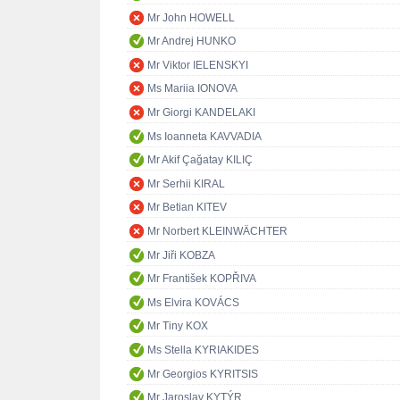
Mr John HOWELL
Mr Andrej HUNKO
Mr Viktor IELENSKYI
Ms Mariia IONOVA
Mr Giorgi KANDELAKI
Ms Ioanneta KAVVADIA
Mr Akif Çağatay KILIÇ
Mr Serhii KIRAL
Mr Betian KITEV
Mr Norbert KLEINWÄCHTER
Mr Jiři KOBZA
Mr František KOPŘIVA
Ms Elvira KOVÁCS
Mr Tiny KOX
Ms Stella KYRIAKIDES
Mr Georgios KYRITSIS
Mr Jaroslav KYTÝR