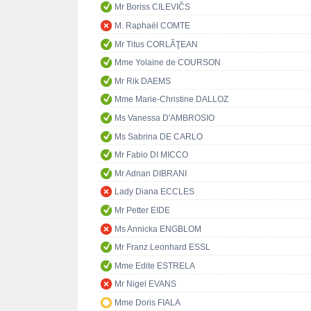
Mr Boriss CILEVIČS
M. Raphaël COMTE
Mr Titus CORLĂŢEAN
Mme Yolaine de COURSON
Mr Rik DAEMS
Mme Marie-Christine DALLOZ
Ms Vanessa D'AMBROSIO
Ms Sabrina DE CARLO
Mr Fabio DI MICCO
Mr Adnan DIBRANI
Lady Diana ECCLES
Mr Petter EIDE
Ms Annicka ENGBLOM
Mr Franz Leonhard ESSL
Mme Edite ESTRELA
Mr Nigel EVANS
Mme Doris FIALA