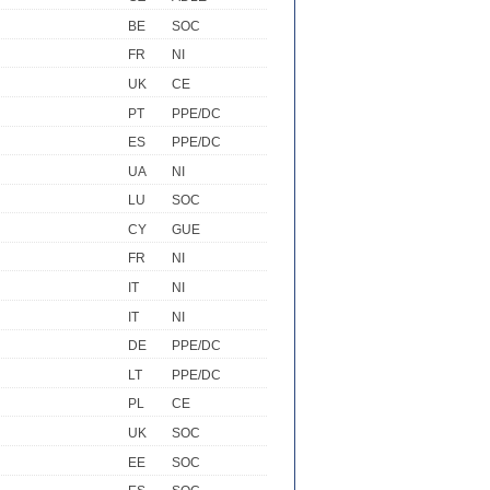
BE
SOC
FR
NI
UK
CE
PT
PPE/DC
ES
PPE/DC
UA
NI
LU
SOC
CY
GUE
FR
NI
IT
NI
IT
NI
DE
PPE/DC
LT
PPE/DC
PL
CE
UK
SOC
EE
SOC