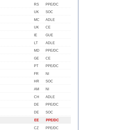
RS
PPE/DC
UK
SOC
MC
ADLE
UK
CE
IE
GUE
LT
ADLE
MD
PPE/DC
GE
CE
PT
PPE/DC
FR
NI
HR
SOC
AM
NI
CH
ADLE
DE
PPE/DC
DE
SOC
EE
PPE/DC
CZ
PPE/DC