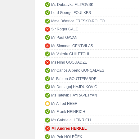
Ms Dubravka FILIPOVSKI
Lord George FOULKES
Mme Béatrice FRESKO-ROLFO
Sir Roger GALE
Mr Paul GAVAN
Mr Simonas GENTVILAS
Mr Valeriu GHILETCHI
Ms Nino GOGUADZE
Mr Carlos Alberto GONÇALVES
M. Fabien GOUTTEFARDE
Mr Domagoj HAJDUKOVIĆ
Ms Tatevik HAYRAPETYAN
Mr Alfred HEER
Mr Frank HEINRICH
Ms Gabriela HEINRICH
Mr Andres HERKEL
Mr Petr HOLEČEK