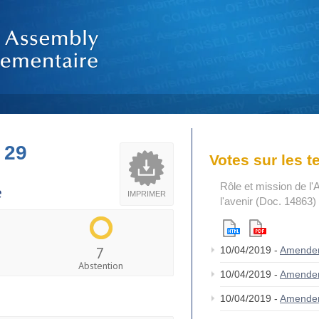
 29
Votes sur les 
Rôle et mission de l'
e
IMPRIMER
l'avenir (Doc. 14863)
7
10/04/2019 -
Amende
Abstention
10/04/2019 -
Amende
10/04/2019 -
Amende