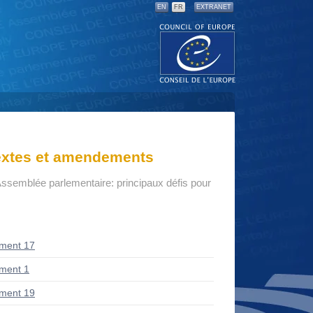
EN
FR
EXTRANET
textes et amendements
Assemblée parlementaire: principaux défis pour
ment 17
ment 1
ment 19