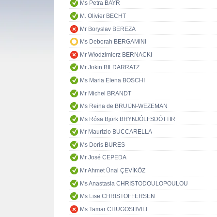
Ms Petra BAYR
M. Olivier BECHT
Mr Boryslav BEREZA
Ms Deborah BERGAMINI
Mr Włodzimierz BERNACKI
Mr Jokin BILDARRATZ
Ms Maria Elena BOSCHI
Mr Michel BRANDT
Ms Reina de BRUIJN-WEZEMAN
Ms Rósa Björk BRYNJÓLFSDÓTTIR
Mr Maurizio BUCCARELLA
Ms Doris BURES
Mr José CEPEDA
Mr Ahmet Ünal ÇEVİKÖZ
Ms Anastasia CHRISTODOULOPOULOU
Ms Lise CHRISTOFFERSEN
Ms Tamar CHUGOSHVILI