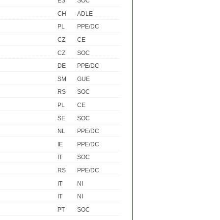
ES
SOC
CH
ADLE
PL
PPE/DC
CZ
CE
CZ
SOC
DE
PPE/DC
SM
GUE
RS
SOC
PL
CE
SE
SOC
NL
PPE/DC
IE
PPE/DC
IT
SOC
RS
PPE/DC
IT
NI
IT
NI
PT
SOC