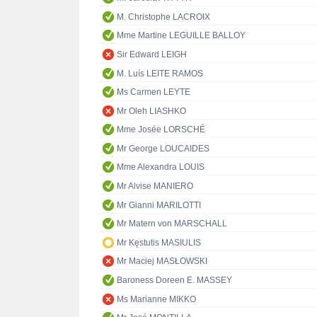
M. Christophe LACROIX
Mme Martine LEGUILLE BALLOY
Sir Edward LEIGH
M. Luís LEITE RAMOS
Ms Carmen LEYTE
Mr Oleh LIASHKO
Mme Josée LORSCHÉ
Mr George LOUCAIDES
Mme Alexandra LOUIS
Mr Alvise MANIERO
Mr Gianni MARILOTTI
Mr Matern von MARSCHALL
Mr Kęstutis MASIULIS
Mr Maciej MASŁOWSKI
Baroness Doreen E. MASSEY
Ms Marianne MIKKO