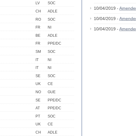
LV
SOC
10/04/2019 -
Amende
CH
ADLE
10/04/2019 -
Amende
RO
SOC
FR
NI
10/04/2019 -
Amende
BE
ADLE
FR
PPE/DC
SM
SOC
IT
NI
IT
NI
SE
SOC
UK
CE
NO
GUE
SE
PPE/DC
AT
PPE/DC
PT
SOC
UK
CE
CH
ADLE