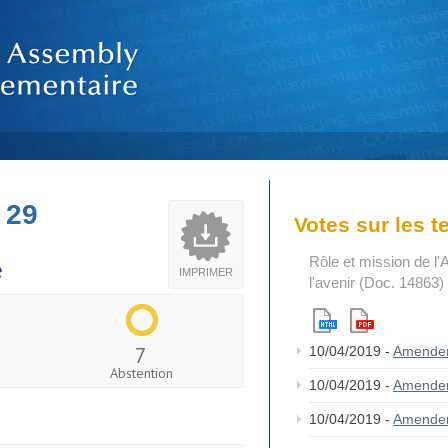
 29
Votes sur les 
Rôle et mission de l'
e
IMPRIMER
l'avenir (Doc. 14863)
7
10/04/2019 -
Amende
Abstention
10/04/2019 -
Amende
10/04/2019 -
Amende