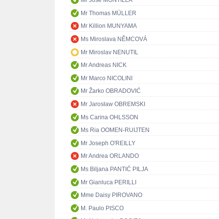
Mr José MONTILLA
Mr Thomas MÜLLER
Mr Killion MUNYAMA
Ms Miroslava NĚMCOVÁ
Mr Miroslav NENUTIL
Mr Andreas NICK
Mr Marco NICOLINI
Mr Žarko OBRADOVIĆ
Mr Jarosław OBREMSKI
Ms Carina OHLSSON
Ms Ria OOMEN-RUIJTEN
Mr Joseph O'REILLY
Mr Andrea ORLANDO
Ms Biljana PANTIĆ PILJA
Mr Gianluca PERILLI
Mme Daisy PIROVANO
M. Paulo PISCO