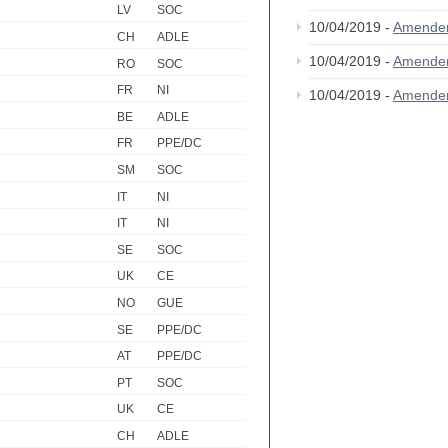
LV
SOC
10/04/2019 -
Amende
CH
ADLE
10/04/2019 -
Amende
RO
SOC
FR
NI
10/04/2019 -
Amende
BE
ADLE
FR
PPE/DC
SM
SOC
IT
NI
IT
NI
SE
SOC
UK
CE
NO
GUE
SE
PPE/DC
AT
PPE/DC
PT
SOC
UK
CE
CH
ADLE