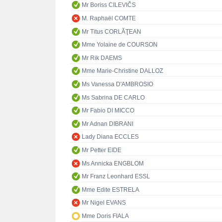
Mr Boriss CILEVIČS
M. Raphaël COMTE
Mr Titus CORLĂŢEAN
Mme Yolaine de COURSON
Mr Rik DAEMS
Mme Marie-Christine DALLOZ
Ms Vanessa D'AMBROSIO
Ms Sabrina DE CARLO
Mr Fabio DI MICCO
Mr Adnan DIBRANI
Lady Diana ECCLES
Mr Petter EIDE
Ms Annicka ENGBLOM
Mr Franz Leonhard ESSL
Mme Edite ESTRELA
Mr Nigel EVANS
Mme Doris FIALA