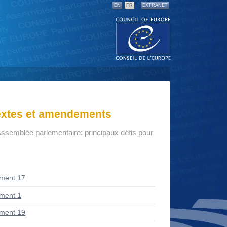
EN
FR
EXTRANET
textes et amendements
Assemblée parlementaire: principaux défis pour
ment 17
ment 1
ment 19