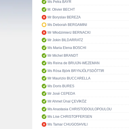
Ms Petra BAYR
M. Olivier BECHT
Mr Boryslav BEREZA
Ms Deborah BERGAMINI
Mr Włodzimierz BERNACKI
Mr Jokin BILDARRATZ
Ms Maria Elena BOSCHI
Mr Michel BRANDT
Ms Reina de BRUIJN-WEZEMAN
Ms Rósa Björk BRYNJÓLFSDÓTTIR
Mr Maurizio BUCCARELLA
Ms Doris BURES
Mr José CEPEDA
Mr Ahmet Ünal ÇEVİKÖZ
Ms Anastasia CHRISTODOULOPOULOU
Ms Lise CHRISTOFFERSEN
Ms Tamar CHUGOSHVILI