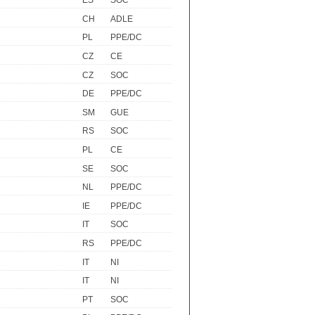
ES
SOC
CH
ADLE
PL
PPE/DC
CZ
CE
CZ
SOC
DE
PPE/DC
SM
GUE
RS
SOC
PL
CE
SE
SOC
NL
PPE/DC
IE
PPE/DC
IT
SOC
RS
PPE/DC
IT
NI
IT
NI
PT
SOC