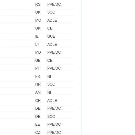
RS
PPE/DC
UK
SOC
MC
ADLE
UK
CE
IE
GUE
LT
ADLE
MD
PPE/DC
GE
CE
PT
PPE/DC
FR
NI
HR
SOC
AM
NI
CH
ADLE
DE
PPE/DC
DE
SOC
EE
PPE/DC
CZ
PPE/DC