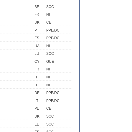
BE
SOC
FR
NI
UK
CE
PT
PPE/DC
ES
PPE/DC
UA
NI
LU
SOC
CY
GUE
FR
NI
IT
NI
IT
NI
DE
PPE/DC
LT
PPE/DC
PL
CE
UK
SOC
EE
SOC