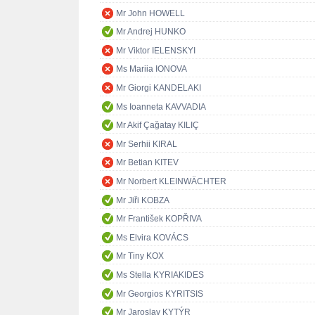
Mr John HOWELL
Mr Andrej HUNKO
Mr Viktor IELENSKYI
Ms Mariia IONOVA
Mr Giorgi KANDELAKI
Ms Ioanneta KAVVADIA
Mr Akif Çağatay KILIÇ
Mr Serhii KIRAL
Mr Betian KITEV
Mr Norbert KLEINWÄCHTER
Mr Jiři KOBZA
Mr František KOPŘIVA
Ms Elvira KOVÁCS
Mr Tiny KOX
Ms Stella KYRIAKIDES
Mr Georgios KYRITSIS
Mr Jaroslav KYTÝR