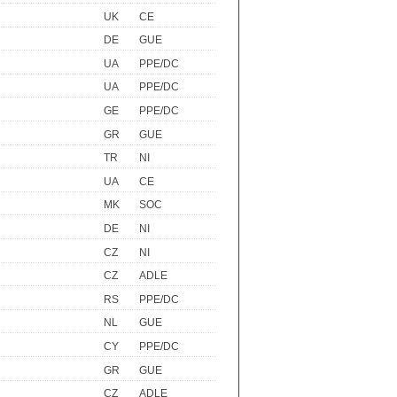
UK
CE
DE
GUE
UA
PPE/DC
UA
PPE/DC
GE
PPE/DC
GR
GUE
TR
NI
UA
CE
MK
SOC
DE
NI
CZ
NI
CZ
ADLE
RS
PPE/DC
NL
GUE
CY
PPE/DC
GR
GUE
CZ
ADLE