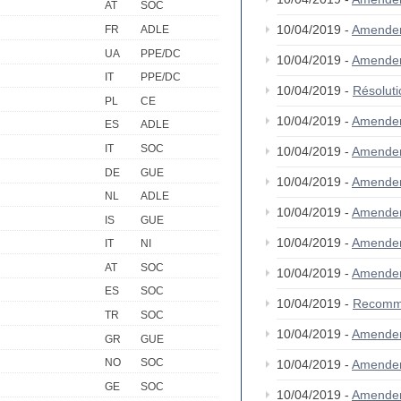
AT
SOC
10/04/2019 -
Amende
FR
ADLE
UA
PPE/DC
10/04/2019 -
Amende
IT
PPE/DC
10/04/2019 -
Résolut
PL
CE
10/04/2019 -
Amende
ES
ADLE
IT
SOC
10/04/2019 -
Amende
DE
GUE
10/04/2019 -
Amende
NL
ADLE
10/04/2019 -
Amende
IS
GUE
10/04/2019 -
Amende
IT
NI
AT
SOC
10/04/2019 -
Amende
ES
SOC
10/04/2019 -
Recomm
TR
SOC
10/04/2019 -
Amende
GR
GUE
NO
SOC
10/04/2019 -
Amende
GE
SOC
10/04/2019 -
Amende