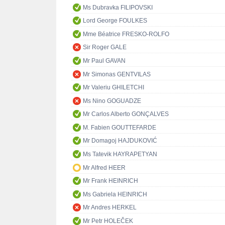
Ms Dubravka FILIPOVSKI
Lord George FOULKES
Mme Béatrice FRESKO-ROLFO
Sir Roger GALE
Mr Paul GAVAN
Mr Simonas GENTVILAS
Mr Valeriu GHILETCHI
Ms Nino GOGUADZE
Mr Carlos Alberto GONÇALVES
M. Fabien GOUTTEFARDE
Mr Domagoj HAJDUKOVIĆ
Ms Tatevik HAYRAPETYAN
Mr Alfred HEER
Mr Frank HEINRICH
Ms Gabriela HEINRICH
Mr Andres HERKEL
Mr Petr HOLEČEK