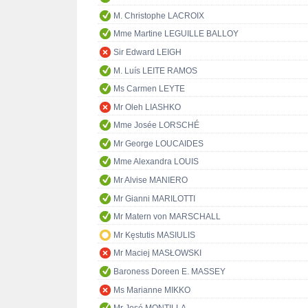
M. Christophe LACROIX
Mme Martine LEGUILLE BALLOY
Sir Edward LEIGH
M. Luís LEITE RAMOS
Ms Carmen LEYTE
Mr Oleh LIASHKO
Mme Josée LORSCHÉ
Mr George LOUCAIDES
Mme Alexandra LOUIS
Mr Alvise MANIERO
Mr Gianni MARILOTTI
Mr Matern von MARSCHALL
Mr Kęstutis MASIULIS
Mr Maciej MASŁOWSKI
Baroness Doreen E. MASSEY
Ms Marianne MIKKO