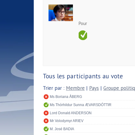
Pour
Tous les participants au vote
Trier par :
Membre
|
Pays
|
Groupe politi
Ms Boriana ÅBERG
Ms Thórhildur Sunna ÆVARSDÓTTIR
Lord Donald ANDERSON
Mr Volodymyr ARIEV
M. José BADIA