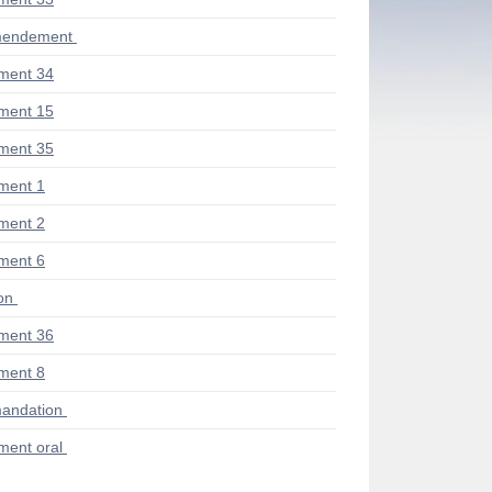
mendement
ment 34
ment 15
ment 35
ment 1
ment 2
ment 6
ion
ment 36
ment 8
andation
ent oral