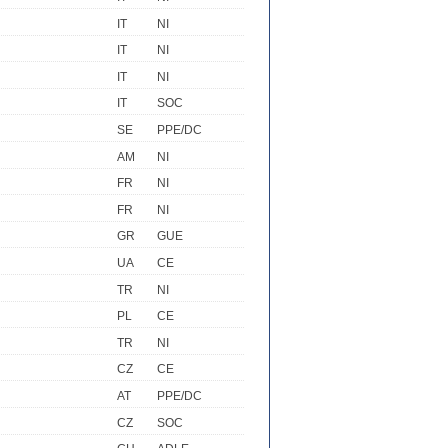
IT
NI
IT
NI
IT
NI
IT
SOC
SE
PPE/DC
AM
NI
FR
NI
FR
NI
GR
GUE
UA
CE
TR
NI
PL
CE
TR
NI
CZ
CE
AT
PPE/DC
CZ
SOC