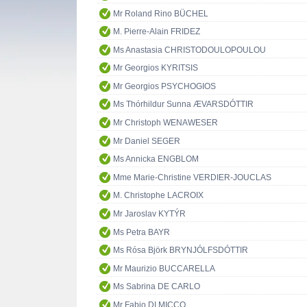
Mr Roland Rino BÜCHEL
M. Pierre-Alain FRIDEZ
Ms Anastasia CHRISTODOULOPOULOU
Mr Georgios KYRITSIS
Mr Georgios PSYCHOGIOS
Ms Thórhildur Sunna ÆVARSDÓTTIR
Mr Christoph WENAWESER
Mr Daniel SEGER
Ms Annicka ENGBLOM
Mme Marie-Christine VERDIER-JOUCLAS
M. Christophe LACROIX
Mr Jaroslav KYTÝR
Ms Petra BAYR
Ms Rósa Björk BRYNJÓLFSDÓTTIR
Mr Maurizio BUCCARELLA
Ms Sabrina DE CARLO
Mr Fabio DI MICCO