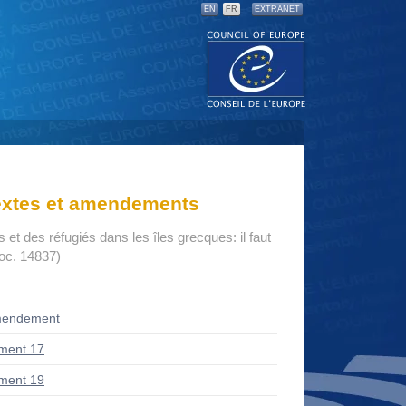
EN
FR
EXTRANET
textes et amendements
 et des réfugiés dans les îles grecques: il faut
Doc. 14837)
mendement
ment 17
ment 19