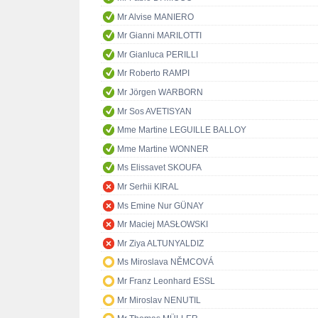
Mr Alvise MANIERO
Mr Gianni MARILOTTI
Mr Gianluca PERILLI
Mr Roberto RAMPI
Mr Jörgen WARBORN
Mr Sos AVETISYAN
Mme Martine LEGUILLE BALLOY
Mme Martine WONNER
Ms Elissavet SKOUFA
Mr Serhii KIRAL
Ms Emine Nur GÜNAY
Mr Maciej MASŁOWSKI
Mr Ziya ALTUNYALDIZ
Ms Miroslava NĚMCOVÁ
Mr Franz Leonhard ESSL
Mr Miroslav NENUTIL