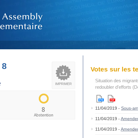
 8
Votes sur les 
Situation des migrants
e
IMPRIMER
redoubler d’efforts (
8
11/04/2019 -
Sous-a
Abstention
11/04/2019 -
Amende
11/04/2019 -
Amende