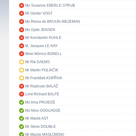
Ms Susanne EBERLE-STRUB
Mr Günter VOGT
Ms Reina de BRUIJN-WEZEMAN
Ms Gyde JENSEN
Mr Konstantin KUHLE
M. Jacques LE NAY
Mme Mònica BONELL
Mr Rik DAEMS
Mr Martin POLIAČIK
Mr František KOPŘIVA
Mr Radovan BALÁŽ
Lord Richard BALFE
Ms Irina PRUIDZE
Ms Nino GOGUADZE
Mr Marek AST
Mr Steve DOUBLE
Mr Maciej MASŁOWSKI