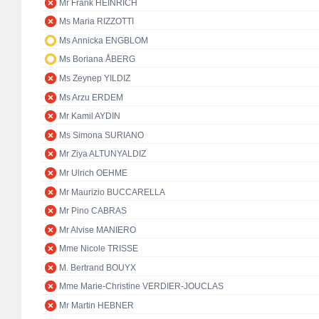
Mr Frank HEINRICH
Ms Maria RIZZOTTI
Ms Annicka ENGBLOM
Ms Boriana ÅBERG
Ms Zeynep YILDIZ
Ms Arzu ERDEM
Mr Kamil AYDIN
Ms Simona SURIANO
Mr Ziya ALTUNYALDIZ
Mr Ulrich OEHME
Mr Maurizio BUCCARELLA
Mr Pino CABRAS
Mr Alvise MANIERO
Mme Nicole TRISSE
M. Bertrand BOUYX
Mme Marie-Christine VERDIER-JOUCLAS
Mr Martin HEBNER