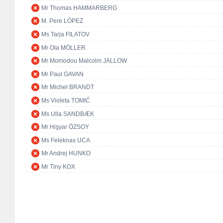
Mr Thomas HAMMARBERG
M. Pere LÓPEZ
Ms Tarja FILATOV
Mr Ola MÖLLER
Mr Momodou Malcolm JALLOW
Mr Paul GAVAN
Mr Michel BRANDT
Ms Violeta TOMIĆ
Ms Ulla SANDBÆK
Mr Hişyar ÖZSOY
Ms Feleknas UCA
Mr Andrej HUNKO
Mr Tiny KOX