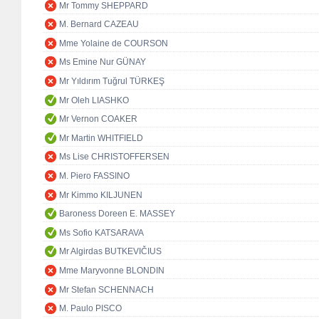
Mr Tommy SHEPPARD
M. Bernard CAZEAU
Mme Yolaine de COURSON
Ms Emine Nur GÜNAY
Mr Yıldırım Tuğrul TÜRKEŞ
Mr Oleh LIASHKO
Mr Vernon COAKER
Mr Martin WHITFIELD
Ms Lise CHRISTOFFERSEN
M. Piero FASSINO
Mr Kimmo KILJUNEN
Baroness Doreen E. MASSEY
Ms Sofio KATSARAVA
Mr Algirdas BUTKEVIČIUS
Mme Maryvonne BLONDIN
Mr Stefan SCHENNACH
M. Paulo PISCO