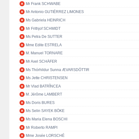
Mr Frank SCHWABE
Mr Antonio GUTIÉRREZ LIMONES
Ms Gabriela HEINRICH
Mr Frithjof SCHMIDT
Ms Petra De SUTTER
Mme Edite ESTRELA
M. Manuel TORNARE
Mr Axel SCHÄFER
Ms Thórhildur Sunna ÆVARSDÓTTIR
Ms Jette CHRISTENSEN
Mr Vlad BATRÎNCEA
M. Jérôme LAMBERT
Ms Doris BURES
Ms Selin SAYEK BÖKE
Ms Maria Elena BOSCHI
Mr Roberto RAMPI
Mme Josée LORSCHÉ