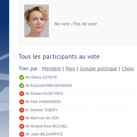
No vote / Pas de vote
Tous les participants au vote
Trier par :
Membre
|
Pays
|
Groupe politique
|
Choix
Ms Olena SOTNYK
Mr Krzysztof MIESZKOWSKI
Mr Rafael HUSEYNOV
Mr Petri HONKONEN
M. Damien THIÉRY
Mr Mart van de VEN
Mr Roland Rino BÜCHEL
Mr Jokin BILDARRATZ