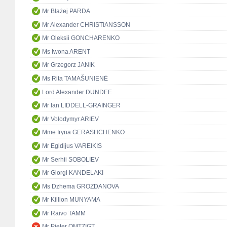
Mr Błażej PARDA
Mr Alexander CHRISTIANSSON
Mr Oleksii GONCHARENKO
Ms Iwona ARENT
Mr Grzegorz JANIK
Ms Rita TAMAŠUNIENĖ
Lord Alexander DUNDEE
Mr Ian LIDDELL-GRAINGER
Mr Volodymyr ARIEV
Mme Iryna GERASHCHENKO
Mr Egidijus VAREIKIS
Mr Serhii SOBOLIEV
Mr Giorgi KANDELAKI
Ms Dzhema GROZDANOVA
Mr Killion MUNYAMA
Mr Raivo TAMM
Mr Pieter OMTZIGT