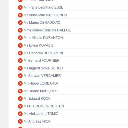
Mr Franz Leonhard ESSL
Ms Anne-Mari VIROLAINEN
Ms Marija OBRADOVIĆ
Mme Marie-Christine DALLOZ
Mme Nicole DURANTON
Ms Elvira KOVÁCS
Ms Deborah BERGAMINI
M. Bernard FOURNIER
Ms Ingjerd Schie SCHOU
M. Stefaan VERCAMER
M. Filippo LOMBARDI
Mr Duarte MARQUES
Mr Eduard KÖCK
Ms Ria OOMEN-RUIJTEN
Ms Aleksandra TOMIĆ
Mr Andreas NICK